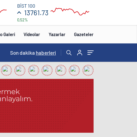
13
BİST 100
850
13761.73
0,52%
13
650
12:00
o Galeri
Videolar
Yazarlar
Gazeteler
14:57
Son dakika
/
haberleri