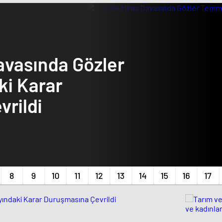
Davasında Gözler
i Karar
rildi