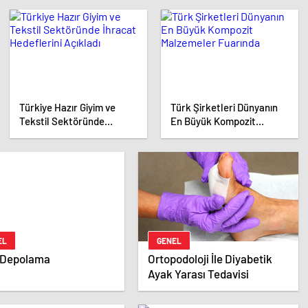
Buluştu
Uzunluğunu Artıracak
Türkiye Hazır Giyim ve
Türk Şirketleri Dünyanın
Tekstil Sektöründe
En Büyük Kompozit
İhracat Hedeflerini
Malzemeler Fuarında
Açıkladı
EL
GENEL
 Depolama
Ortopodoloji İle Diyabetik
Ayak Yarası Tedavisi