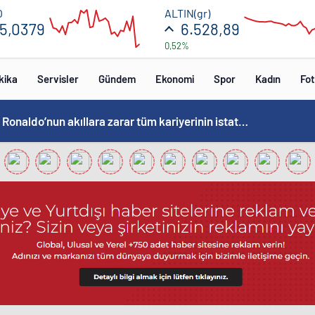
55.08
6600
O
ALTIN(gr)
5,0379
6.528,89
0,52%
55.02
6400
12:00
12:00
kika
Servisler
Gündem
Ekonomi
Spor
Kadın
Fot
Cristiano Ronaldo’nun akıllara zarar tüm kariyerinin istatistiğini çıkardık !