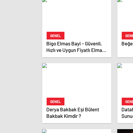
GENEL
GEN
Bigo Elmas Bayi – Güvenli,
Beğen
Hızlı ve Uygun Fiyatlı Elmas
Satın Almanın Yeni Adresi
GENEL
GEN
Derya Bakbak Eşi Bülent
Datah
Bakbak Kimdir ?
Sunu