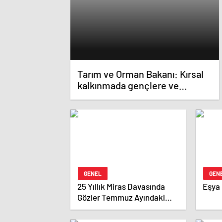
Tarım ve Orman Bakanı: Kırsal
kalkınmada gençlere ve
kadınlara pozitif ayrımcılık
yapıyoruz
GENEL
GEN
25 Yıllık Miras Davasında
Eşya
Gözler Temmuz Ayındaki
Karar Duruşmasına Çevrildi