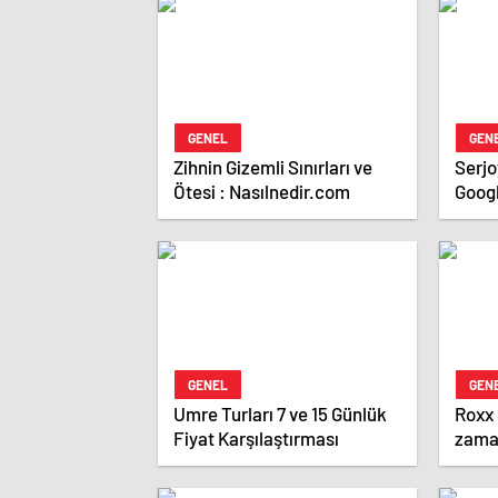
GENEL
GEN
Zihnin Gizemli Sınırları ve
Serjoy : Dijital Medya 
Ötesi : Nasılnedir.com
Goog
Ajan
Ajans
GENEL
GEN
Umre Turları 7 ve 15 Günlük
Roxx
Fiyat Karşılaştırması
zaman
araya