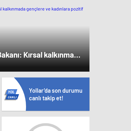
akanı: Kırsal kalkınmada
lara pozitif ayrımcılık
Yollar’da son durumu
YOL
canlı takip et!
CANLI