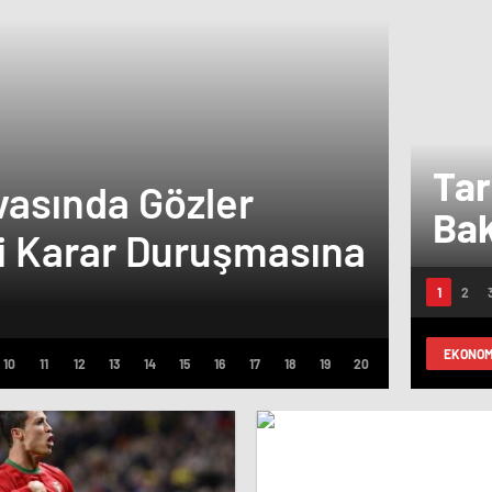
Tar
avasında Gözler
Bak
 Karar Duruşmasına
kal
Eşy
ve 
ayr
EKONOM