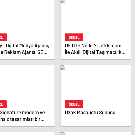
EL
GENEL
Ajansı,
UETDS Nedir ? Uetds.com
le Reklam Ajansı, SEO
İle Akıllı Dijital Taşımacılık
sı ve Web Tasarım
Yazılımı
ı
EL
GENEL
 Signature modern ve
Uzak Masaüstü Sunucu
sız tasarımları bir
 getiriyor