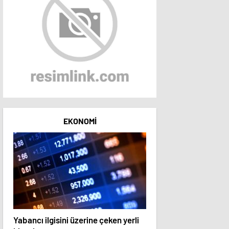
EKONOMI
Yabancı ilgisini üzerine çeken yerli
15 hisse hedef fiyatını 