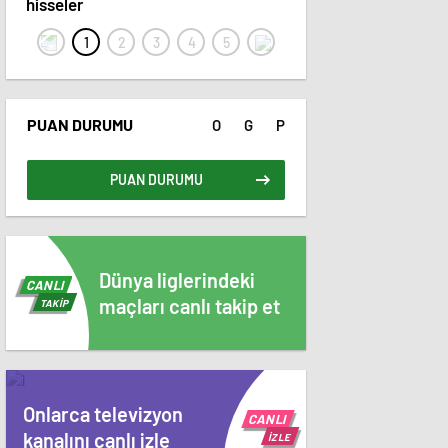
hisseler
PUAN DURUMU
O
G
P
PUAN DURUMU
Dünya liglerindeki
CANLI
maçları canlı takip et
TAKİP
Onlarca televizyon
CANLI
kanalını canlı izle
İZLE