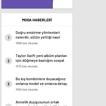
MODA HABERLERİ
Doğru emzirme yöntemleri
nelerdir, sütün yettiği nasıl
1
anlaşılır?
1996 kez okundu
Taylor Swift yeni albüm planları
için düğmeye bastığını sosyal
2
medyadan duyurdu!
1573 kez okundu
Bu kış kombinlere doyacağınız
onlarca model ve onlarca detay.
3
1550 kez okundu
Annelik duygusunun ortak