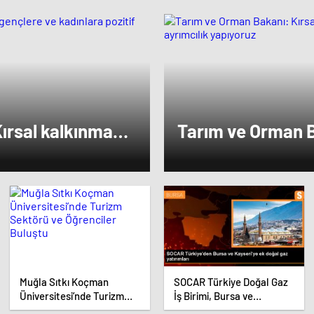
ırsal kalkınmada
Tarım ve Orman B
tif ayrımcılık
gençlere ve kadın
yapıyoruz
Muğla Sıtkı Koçman
SOCAR Türkiye Doğal Gaz
Üniversitesi’nde Turizm
İş Birimi, Bursa ve
Sektörü ve Öğrenciler
Kayseri’de Şebeke