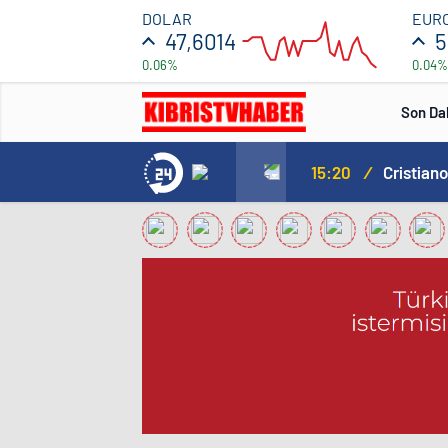
47.596
DOLAR
EUR
47,6014
5
0.06%
0.04%
47.5944
12:00
Son Da
Norweç silahlı kuvvetleri kadınlardan oluşan özel kuvvetler eğitimlerini başlattı.
15:20
/