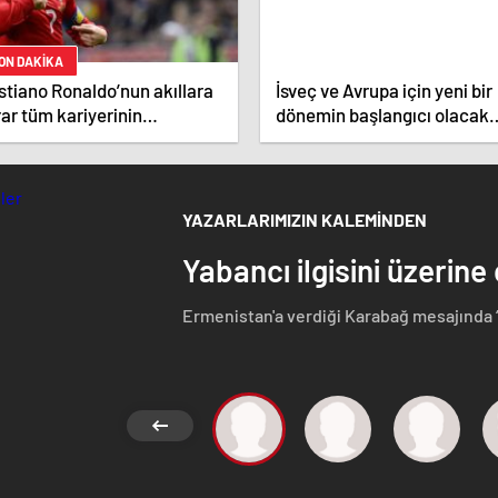
ON DAKİKA
stiano Ronaldo’nun akıllara
İsveç ve Avrupa için yeni bir
ar tüm kariyerinin
dönemin başlangıcı olacak
atistiğini çıkardık !
kararlar.
YAZARLARIMIZIN KALEMİNDEN
Yabancı ilgisini üzerine
Ermenistan'a verdiği Karabağ mesajında 
Azerbaycan Cumhuriyeti'nin ayrılmaz bir pa
etmeyen Başbakan Paşinyan Dağlık karaba
görüştü. Ermenistan'a verdiği desteği 
ise dikkat çeken bir ziyaret gerçekleştird