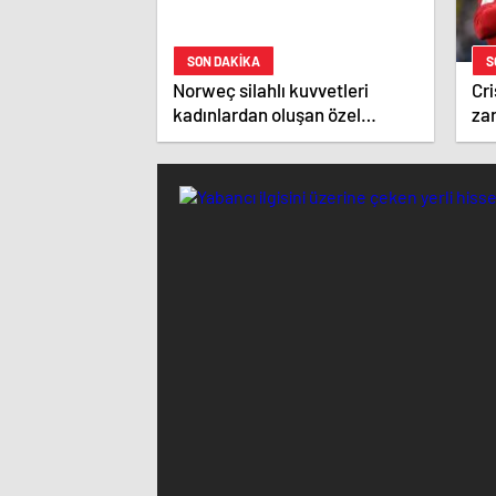
SON DAKİKA
S
Norweç silahlı kuvvetleri
Cri
kadınlardan oluşan özel
zar
kuvvetler eğitimlerini başlattı.
ist