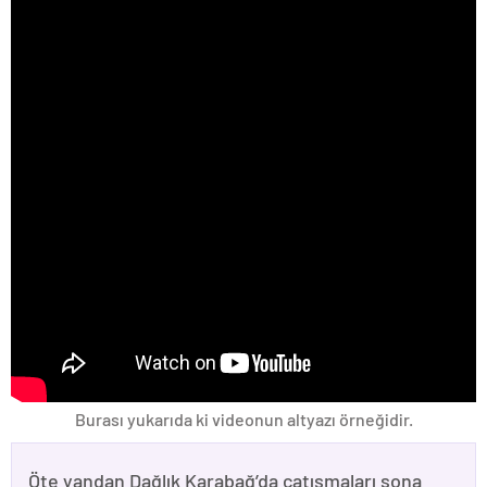
Burası yukarıda ki videonun altyazı örneğidir.
Öte yandan Dağlık Karabağ’da çatışmaları sona