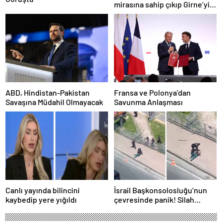
mirasına sahip çıkıp Girne’yi
hedef gösterdi
ABD, Hindistan-Pakistan
Fransa ve Polonya’dan
Savaşına Müdahil Olmayacak
Savunma Anlaşması
Canlı yayında bilincini
İsrail Başkonsolosluğu’nun
kaybedip yere yığıldı
çevresinde panik! Silah
sesleri duyuldu, valilikten
açıklama geldi