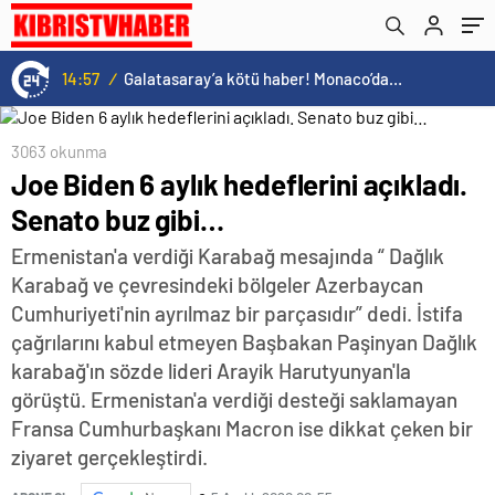
parçasıdır!
14:57
/
Galatasaray’a kötü haber! Monaco’dan flaş Onyekuru kararı.
3063 okunma
Joe Biden 6 aylık hedeflerini açıkladı.
Senato buz gibi…
Ermenistan'a verdiği Karabağ mesajında “ Dağlık
Karabağ ve çevresindeki bölgeler Azerbaycan
Cumhuriyeti'nin ayrılmaz bir parçasıdır” dedi. İstifa
çağrılarını kabul etmeyen Başbakan Paşinyan Dağlık
karabağ'ın sözde lideri Arayik Harutyunyan'la
görüştü. Ermenistan'a verdiği desteği saklamayan
Fransa Cumhurbaşkanı Macron ise dikkat çeken bir
ziyaret gerçekleştirdi.