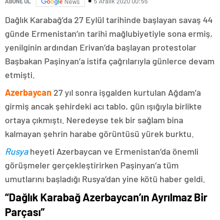
5 Aralık 2020 00:55
ABONE OL
News
Dağlık Karabağ’da 27 Eylül tarihinde başlayan savaş 44
günde Ermenistan’ın tarihi mağlubiyetiyle sona ermiş,
yenilginin ardından Erivan’da başlayan protestolar
Başbakan Paşinyan’a istifa çağrılarıyla günlerce devam
etmişti.
Azerbaycan
27 yıl sonra işgalden kurtulan Ağdam’a
girmiş ancak şehirdeki acı tablo, gün ışığıyla birlikte
ortaya çıkmıştı. Neredeyse tek bir sağlam bina
kalmayan şehrin harabe görüntüsü yürek burktu.
Rusya
heyeti Azerbaycan ve Ermenistan’da önemli
görüşmeler gerçekleştirirken Paşinyan’a tüm
umutlarını başladığı Rusya’dan yine kötü haber geldi.
“Dağlık Karabağ Azerbaycan’ın Ayrılmaz Bir
Parçası”