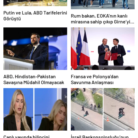
Putin ve Lula, ABD Tarifelerini
Rum bakan, EOKA’nın kanlı
Görüştü
mirasına sahip çıkıp Girne’yi
hedef gösterdi
ABD, Hindistan-Pakistan
Fransa ve Polonya’dan
Savaşına Müdahil Olmayacak
Savunma Anlaşması
Canlı yayında bilincini
İsrail Başkonsolosluğu’nun