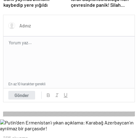
kaybedip yere yığıldı
çevresinde panik! Silah
sesleri duyuldu, valilikten
açıklama geldi
En az 10 karakter gerekli
Gönder
2116 okunma