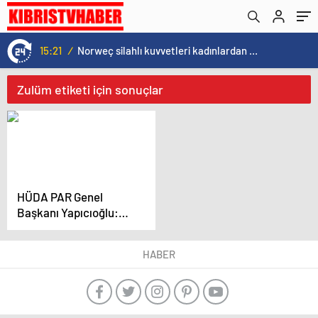
15:21
/
Norweç silahlı kuvvetleri kadınlardan oluşan özel kuvvetler eğitimlerini başlattı.
Zulüm etiketi için sonuçlar
HÜDA PAR Genel
Başkanı Yapıcıoğlu:
Gazze’deki soykırım
devam ederse seçim
HABER
kampanyası yapmak
gelmiyor