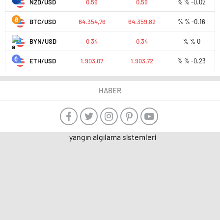
NZD/USD
0,59
0,59
% % -0.02
BTC/USD
64.354,76
64.359,82
% % -0.16
BYN/USD
0,34
0,34
% % 0
ETH/USD
1.903,07
1.903,72
% % -0.23
HABER
yangın algılama sistemleri