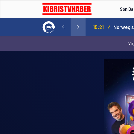
Son Da
aspor! Tam 5 futbolcu….
15:21
/
Viz