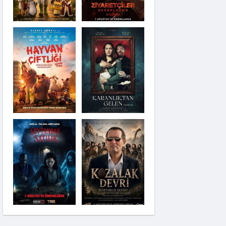
Karanlıktan Gelen
Şeytandan Satılık
Moana
Kozalak Devri