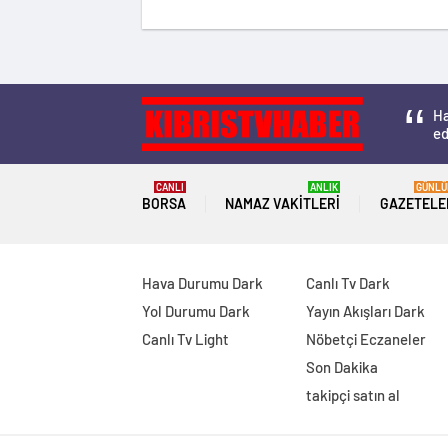
Ha
ed
CANLI
ANLIK
GÜNLÜ
BORSA
NAMAZ VAKITLERI
GAZETELE
Hava Durumu Dark
Canlı Tv Dark
Yol Durumu Dark
Yayın Akışları Dark
Canlı Tv Light
Nöbetçi Eczaneler
Son Dakika
takipçi satın al