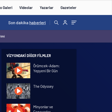
o Galeri
Videolar
Yazarlar
Gazeteler
15:20
Son dakika
/
haberleri
vimi
VIZYONDAKI DIĞER FILMLER
Örümcek-Adam:
Yepyeni Bir Gün
The Odyssey
Minyonlar ve
Canavarlar