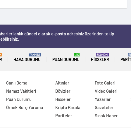
berleri anlık güncel olarak e-posta adresiniz üzerinden takip
ebilirsiniz.
K
TAHMİNİ
LİG
EKONOMİ
E
R
HAVA DURUMU
PUAN DURUMU
HISSELER
PARI
Canlı Borsa
Altınlar
Foto Galeri
Namaz Vakitleri
Dövizler
Video Galeri
Puan Durumu
Hisseler
Yazarlar
Örnek Burç Yorumu
Kripto Paralar
Gazeteler
Pariteler
Sıcak Haber