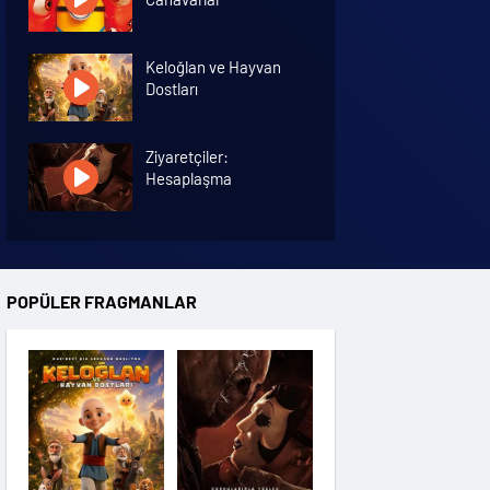
Keloğlan ve Hayvan
Dostları
Ziyaretçiler:
Hesaplaşma
Nasreddin Hoca:
Zaman Yolcusu 4
POPÜLER FRAGMANLAR
Oyuncak Hikayesi 5
Hayvan Çiftliği