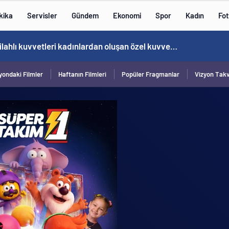
kika
Servisler
Gündem
Ekonomi
Spor
Kadın
Fot
Norweç silahlı kuvvetleri kadınlardan oluşan özel kuvvetler eğitimlerini başlattı.
yondaki Filmler
Haftanın Filmleri
Popüler Fragmanlar
Vizyon Tak