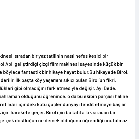
nesi, sıradan bir yaz tatilinin nasıl nefes kesici bir
l Abi, geliştirdiği çizgi film makinesi sayesinde küçük bir
 böylece fantastik bir hikaye hayat bulur.Bu hikayede Birol,
erilir. İlk başta köy yaşamını sıkıcı bulan Birol’un fikri,
ükleri gibi olmadığını fark etmesiyle değişir. Ayı Dede,
r kahraman olduğunu öğrenince, o da bu ekibin parçası haline
 İbret liderliğindeki kötü güçler dünyayı tehdit etmeye başlar
çin harekete geçer. Birol için bu tatil artık sıradan bir
e gerçek dostluğun ne demek olduğunu öğrendiği unutulmaz