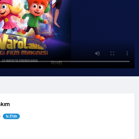
akım
1s 37dk