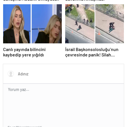
Canlı yayında bilincini
İsrail Başkonsolosluğu’nun
kaybedip yere yığıldı
çevresinde panik! Silah
sesleri duyuldu, valilikten
açıklama geldi