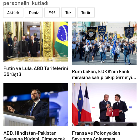
personelini kutladı.
Aktürk
Deniz
F-16
Tek
Terör
Putin ve Lula, ABD Tarifelerini
Rum bakan, EOKA’nın kanlı
Görüştü
mirasına sahip çıkıp Girne’yi
hedef gösterdi
ABD, Hindistan-Pakistan
Fransa ve Polonya’dan
Savaşına Müdahil Olmayacak
Savunma Anlaşması