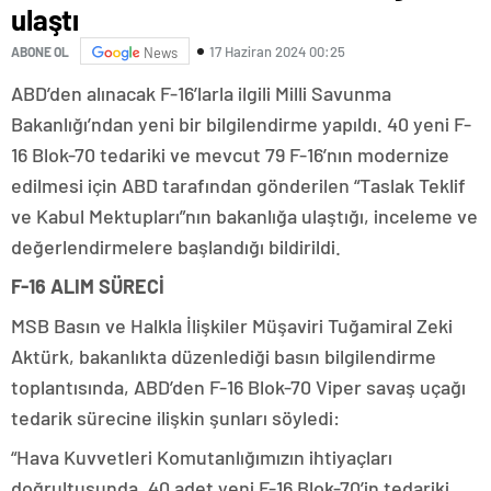
ulaştı
17 Haziran 2024 00:25
ABONE OL
News
ABD’den alınacak F-16’larla ilgili Milli Savunma
Bakanlığı’ndan yeni bir bilgilendirme yapıldı. 40 yeni F-
16 Blok-70 tedariki ve mevcut 79 F-16’nın modernize
edilmesi için ABD tarafından gönderilen “Taslak Teklif
ve Kabul Mektupları”nın bakanlığa ulaştığı, inceleme ve
değerlendirmelere başlandığı bildirildi.
F-16 ALIM SÜRECİ
MSB Basın ve Halkla İlişkiler Müşaviri Tuğamiral Zeki
Aktürk, bakanlıkta düzenlediği basın bilgilendirme
toplantısında, ABD’den F-16 Blok-70 Viper savaş uçağı
tedarik sürecine ilişkin şunları söyledi:
“Hava Kuvvetleri Komutanlığımızın ihtiyaçları
doğrultusunda, 40 adet yeni F-16 Blok-70’in tedariki,