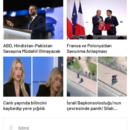
ABD, Hindistan-Pakistan
Fransa ve Polonya’dan
Savaşına Müdahil Olmayacak
Savunma Anlaşması
Canlı yayında bilincini
İsrail Başkonsolosluğu’nun
kaybedip yere yığıldı
çevresinde panik! Silah
sesleri duyuldu, valilikten
açıklama geldi