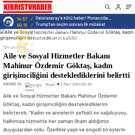
desteklediklerini belirtti
Norweç silahlı kuvvetleri kadınlardan oluşan özel kuvvetler eğitimlerini başlattı.
15:21
/
Cristiano Ronaldo’nun akıllara zarar tüm kariyerinin istatistiğini çıkardık !
15:20
/
Galatasaray’a kötü haber! Monaco’dan flaş Onyekuru kararı.
14:57
/
Trump’tan seçim sonrası ilk mülakat
00:19
/
Avusturya başbakanı Sebastian Kurz ile ilgili bilinmeyenler
01:16
/
Avusturya başbakanı Sebastian Kurz ile ilgili bilinmeyenler
01:16
/
Norveç’i ziyaret etmeniz için gereken 25 sebep
02:09
/
194 okunma
Kış Alışverişlerinde Tasarruf Etmenin Yolları
22:03
/
Aile ve Sosyal Hizmetler Bakanı
Mahinur Özdemir Göktaş, kadın
girişimciliğini desteklediklerini belirtti
2 Mart 2024 00:39
ABONE OL
News
Aile ve Sosyal Hizmetler Bakanı Mahinur Özdemir
Göktaş, kadın girişimciliğini desteklediklerini
belirterek, “Kadın ve annelerin şefkati ve sağduyusu,
halkımıza hizmette her zaman ilham aldığımız
duygulardan oldu. Özellikle yaşlı ve engelli bireylerin