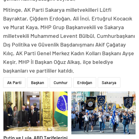
Mitinge, AK Parti Sakarya milletvekilleri Lütfi
Bayraktar, Çiğdem Erdoğan, Ali İnci, Ertuğrul Kocacık
ve Murat Kaya, MHP Grup Başkanvekili ve Sakarya
milletvekili Muhammed Levent Bülbül, Cumhurbaşkanı
Dış Politika ve Güvenlik Başdanışmanı Akif Çağatay
Kılıç, AK Parti Genel Merkez Kadın Kolları Başkanı Ayşe
Keşir, MHP İl Başkan Oğuz Alkaş, ilçe belediye
başkanları ve partililer katıldı.
Ak Parti
Başkan
Cumhur
Erdoğan
Sakarya
Putin ve Lula, ABD Tarifelerini