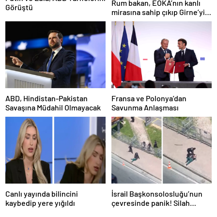
Rum bakan, EOKA’nın kanlı
Görüştü
mirasına sahip çıkıp Girne’yi
hedef gösterdi
ABD, Hindistan-Pakistan
Fransa ve Polonya’dan
Savaşına Müdahil Olmayacak
Savunma Anlaşması
Canlı yayında bilincini
İsrail Başkonsolosluğu’nun
kaybedip yere yığıldı
çevresinde panik! Silah
sesleri duyuldu, valilikten