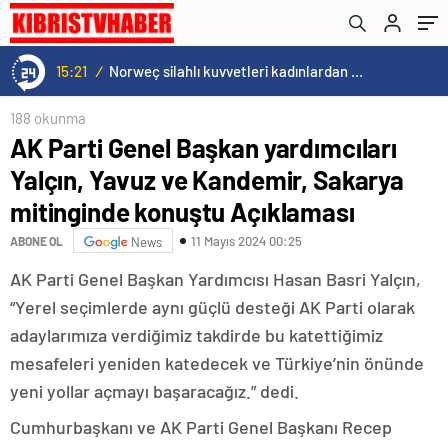
konuştu Açıklaması
15:20
/
Cristiano Ronaldo’nun akıllara zarar tüm kariyerinin istatistiğini çıkardık !
188 okunma
AK Parti Genel Başkan yardımcıları
Yalçın, Yavuz ve Kandemir, Sakarya
mitinginde konuştu Açıklaması
11 Mayıs 2024 00:25
ABONE OL
News
AK Parti Genel Başkan Yardımcısı Hasan Basri Yalçın,
“Yerel seçimlerde aynı güçlü desteği AK Parti olarak
adaylarımıza verdiğimiz takdirde bu katettiğimiz
mesafeleri yeniden katedecek ve Türkiye’nin önünde
yeni yollar açmayı başaracağız.” dedi.
Cumhurbaşkanı ve AK Parti Genel Başkanı Recep