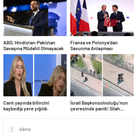
ABD, Hindistan-Pakistan
Fransa ve Polonya’dan
Savaşına Müdahil Olmayacak
Savunma Anlaşması
Canlı yayında bilincini
İsrail Başkonsolosluğu’nun
kaybedip yere yığıldı
çevresinde panik! Silah
sesleri duyuldu, valilikten
açıklama geldi