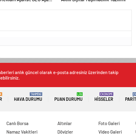
Tasarım Ajansı
berleri anlık güncel olarak e-posta adresiniz üzerinden takip
ebilirsiniz.
K
TAHMİNİ
LİG
EKONOMİ
E
R
HAVA DURUMU
PUAN DURUMU
HISSELER
PARI
Canlı Borsa
Altınlar
Foto Galeri
Namaz Vakitleri
Dövizler
Video Galeri