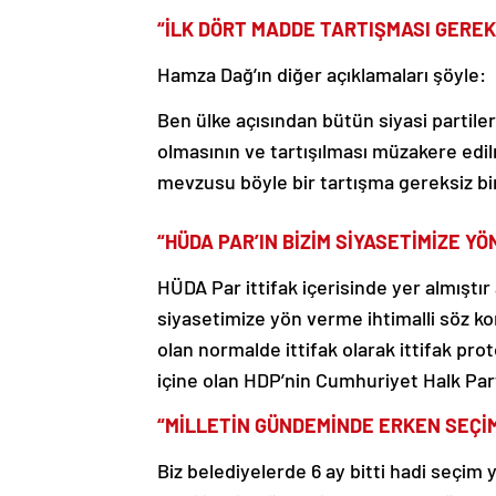
“İLK DÖRT MADDE TARTIŞMASI GEREK
Hamza Dağ’ın diğer açıklamaları şöyle:
Ben ülke açısından bütün siyasi parti
olmasının ve tartışılması müzakere edi
mevzusu böyle bir tartışma gereksiz bi
“HÜDA PAR’IN BİZİM SİYASETİMİZE YÖ
HÜDA Par ittifak içerisinde yer almıştır
siyasetimize yön verme ihtimalli söz ko
olan normalde ittifak olarak ittifak pr
içine olan HDP’nin Cumhuriyet Halk Part
“MİLLETİN GÜNDEMİNDE ERKEN SEÇİ
Biz belediyelerde 6 ay bitti hadi seçim 