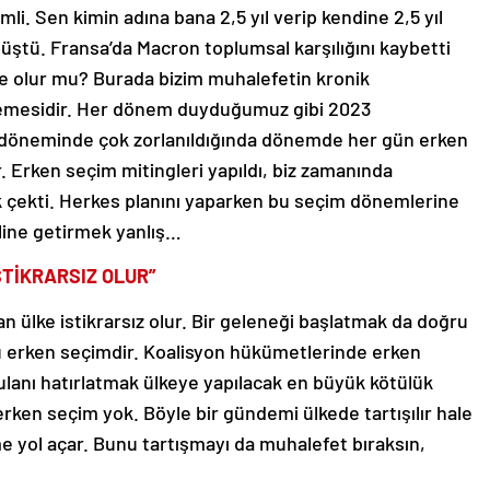
. Sen kimin adına bana 2,5 yıl verip kendine 2,5 yıl
 düştü. Fransa’da Macron toplumsal karşılığını kaybetti
kçe olur mu? Burada bizim muhalefetin kronik
stemesidir. Her dönem duyduğumuz gibi 2023
 döneminde çok zorlanıldığında dönemde her gün erken
ar. Erken seçim mitingleri yapıldı, biz zamanında
k çekti. Herkes planını yaparken bu seçim dönemlerine
line getirmek yanlış…
İSTİKRARSIZ OLUR”
lan ülke istikrarsız olur. Bir geleneği başlatmak da doğru
ğu erken seçimdir. Koalisyon hükümetlerinde erken
lanı hatırlatmak ülkeye yapılacak en büyük kötülük
erken seçim yok. Böyle bir gündemi ülkede tartışılır hale
e yol açar. Bunu tartışmayı da muhalefet bıraksın,