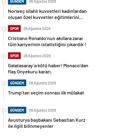
GÜNDEM
06 Ağustos 2026
Norweç silahlı kuvvetleri kadınlardan
oluşan özel kuvvetler eğitimlerini
başlattı.
SPOR
06 Ağustos 2026
Cristiano Ronaldo’nun akıllara zarar
tüm kariyerinin istatistiğini çıkardık !
SPOR
06 Ağustos 2026
Galatasaray’a kötü haber! Monaco’dan
flaş Onyekuru kararı.
GÜNDEM
06 Ağustos 2026
Trump’tan seçim sonrası ilk mülakat
GÜNDEM
06 Ağustos 2026
Avusturya başbakanı Sebastian Kurz
ile ilgili bilinmeyenler