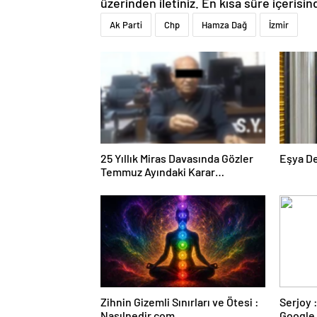
üzerinden iletiniz. En kısa süre içerisin
Ak Parti
Chp
Hamza Dağ
İzmir
25 Yıllık Miras Davasında Gözler
Eşya D
Temmuz Ayındaki Karar
Duruşmasına Çevrildi
Zihnin Gizemli Sınırları ve Ötesi :
Serjoy : Dijital Medya Ajansı,
Nasılnedir.com
Google 