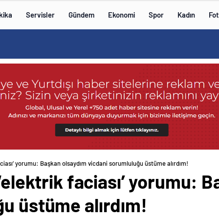
kika
Servisler
Gündem
Ekonomi
Spor
Kadın
Fot
 faciası’ yorumu: Başkan olsaydım vicdani sorumluluğu üstüme alırdım!
 ‘elektrik faciası’ yorumu: 
ğu üstüme alırdım!