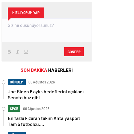
HIZLI YORUM YAP
GÖNDER
SON DAKİKA
HABERLERİ
GÜNDEM
06 Ağustos 2026
Joe Biden 6 aylık hedeflerini açıkladı.
Senato buz gibi…
SPOR
06 Ağustos 2026
En fazla kızaran takım Antalyaspor!
Tam 5 futbolcu….