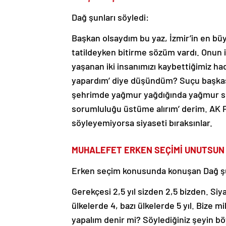
Dağ şunları söyledi:
Başkan olsaydım bu yaz, İzmir’in en büyü
tatildeyken bitirme sözüm vardı. Onun 
yaşanan iki insanımızı kaybettiğimiz h
yapardım’ diye düşündüm? Suçu başkas
şehrimde yağmur yağdığında yağmur suy
sorumluluğu üstüme alırım’ derim. AK P
söyleyemiyorsa siyaseti bıraksınlar.
MUHALEFET ERKEN SEÇİMİ UNUTSUN
Erken seçim konusunda konuşan Dağ şu
Gerekçesi 2,5 yıl sizden 2,5 bizden. Si
ülkelerde 4, bazı ülkelerde 5 yıl. Bize m
yapalım denir mi? Söylediğiniz şeyin bö