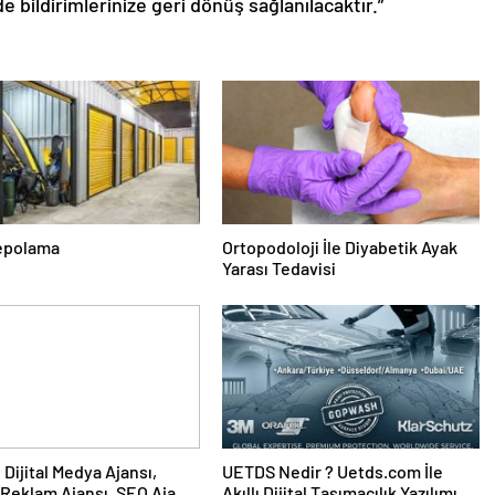
de bildirimlerinize geri dönüş sağlanılacaktır.”
epolama
Ortopodoloji İle Diyabetik Ayak
Yarası Tedavisi
UETDS Nedir ? Uetds.com İle
Reklam Ajansı, SEO Ajansı
Akıllı Dijital Taşımacılık Yazılımı