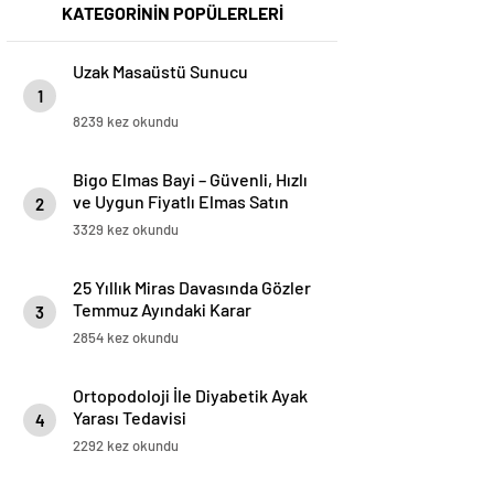
KATEGORİNİN POPÜLERLERİ
Uzak Masaüstü Sunucu
1
8239 kez okundu
Bigo Elmas Bayi – Güvenli, Hızlı
ve Uygun Fiyatlı Elmas Satın
2
Almanın Yeni Adresi
3329 kez okundu
25 Yıllık Miras Davasında Gözler
Temmuz Ayındaki Karar
3
Duruşmasına Çevrildi
2854 kez okundu
Ortopodoloji İle Diyabetik Ayak
Yarası Tedavisi
4
2292 kez okundu