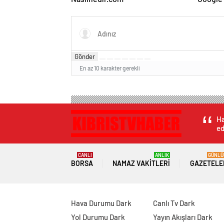
ve Web 
Gönder
En az 10 karakter gerekli
Ha
ed
CANLI
ANLIK
GÜNLÜ
BORSA
NAMAZ VAKITLERI
GAZETELE
Hava Durumu Dark
Canlı Tv Dark
Yol Durumu Dark
Yayın Akışları Dark