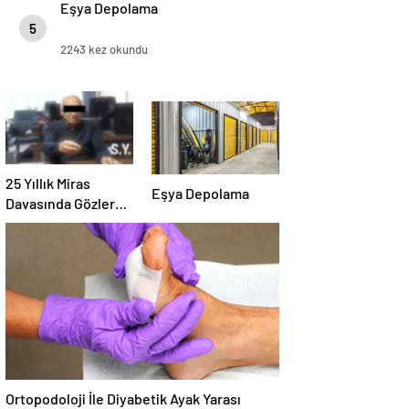
Eşya Depolama
5
2243 kez okundu
25 Yıllık Miras
Eşya Depolama
Davasında Gözler
Temmuz Ayındaki
Karar Duruşmasına
Çevrildi
Ortopodoloji İle Diyabetik Ayak Yarası