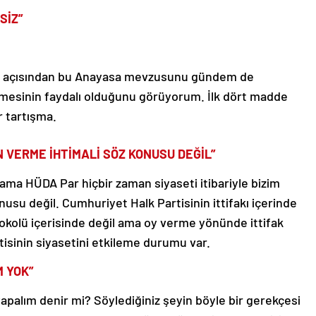
SİZ”
ler açısından bu Anayasa mevzusunu gündem de
lmesinin faydalı olduğunu görüyorum. İlk dört madde
r tartışma.
N VERME İHTİMALİ SÖZ KONUSU DEĞİL”
 ama HÜDA Par hiçbir zaman siyaseti itibariyle bizim
nusu değil. Cumhuriyet Halk Partisinin ittifakı içerinde
otokolü içerisinde değil ama oy verme yönünde ittifak
isinin siyasetini etkileme durumu var.
M YOK”
yapalım denir mi? Söylediğiniz şeyin böyle bir gerekçesi