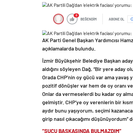
0
BEĞENDİM
ABONE OL
AK Parti Genel Başkan Yardımcısı Ham
açıklamalarda bulundu.
İzmir Büyükşehir Belediye Başkan ada
aldığını söyleyen Dağ, “Bir yere aday o
Orada CHP’nin oy gücü var ama yavaş 
pozitif dönüşler var hem de oy oranı ve
Onlar da vermeselerdi bu kadar oy almaz
gelmiştir. CHP’ye oy verenlerin bir kısm
aydır bunu yaşıyorum, seçimi kazanacağı
girip nasıl çıkacağımı düşünüyordum” d
“SUÇU BAŞKASINDA BULMAZDIM”