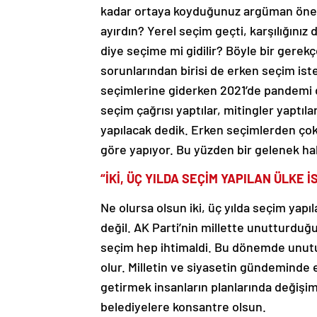
kadar ortaya koyduğunuz argüman önemli
ayırdın? Yerel seçim geçti, karşılığınız
diye seçime mi gidilir? Böyle bir gere
sorunlarından birisi de erken seçim i
seçimlerine giderken 2021’de pandemi
seçim çağrısı yaptılar, mitingler yaptıl
yapılacak dedik. Erken seçimlerden ço
göre yapıyor. Bu yüzden bir gelenek ha
“İKİ, ÜÇ YILDA SEÇİM YAPILAN ÜLKE 
Ne olursa olsun iki, üç yılda seçim yapı
değil. AK Parti’nin millette unutturdu
seçim hep ihtimaldi. Bu dönemde unutu
olur. Milletin ve siyasetin gündeminde 
getirmek insanların planlarında değişim
belediyelere konsantre olsun.