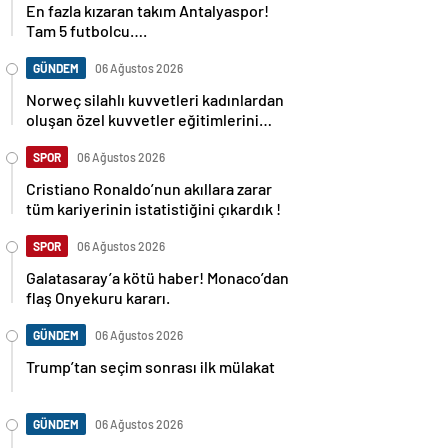
En fazla kızaran takım Antalyaspor!
Tam 5 futbolcu….
GÜNDEM
06 Ağustos 2026
Norweç silahlı kuvvetleri kadınlardan
oluşan özel kuvvetler eğitimlerini
başlattı.
SPOR
06 Ağustos 2026
Cristiano Ronaldo’nun akıllara zarar
tüm kariyerinin istatistiğini çıkardık !
SPOR
06 Ağustos 2026
Galatasaray’a kötü haber! Monaco’dan
flaş Onyekuru kararı.
GÜNDEM
06 Ağustos 2026
Trump’tan seçim sonrası ilk mülakat
GÜNDEM
06 Ağustos 2026