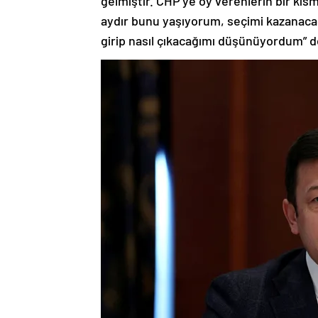
gelmiştir. CHP’ye oy verenlerin bir kısm
aydır bunu yaşıyorum, seçimi kazanacağı
girip nasıl çıkacağımı düşünüyordum” d