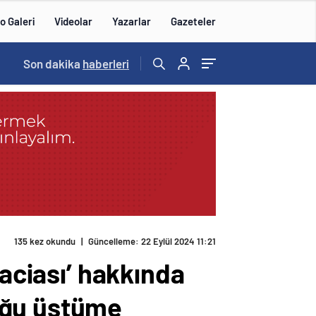
o Galeri
Videolar
Yazarlar
Gazeteler
Son dakika
haberleri
135 kez okundu
|
Güncelleme: 22 Eylül 2024 11:21
Faciası’ hakkında
uğu üstüme