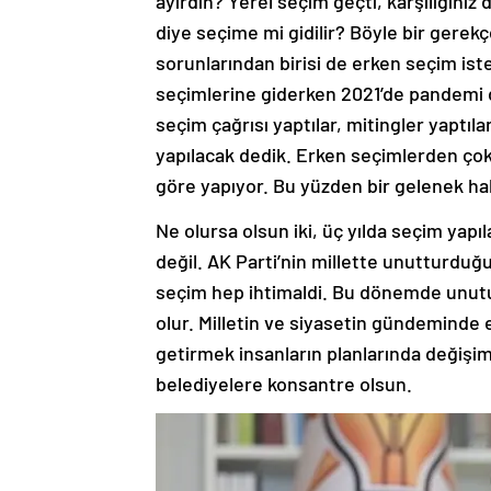
ayırdın? Yerel seçim geçti, karşılığınız
diye seçime mi gidilir? Böyle bir gere
sorunlarından birisi de erken seçim i
seçimlerine giderken 2021’de pandemi
seçim çağrısı yaptılar, mitingler yaptıl
yapılacak dedik. Erken seçimlerden ço
göre yapıyor. Bu yüzden bir gelenek ha
Ne olursa olsun iki, üç yılda seçim yapı
değil. AK Parti’nin millette unutturdu
seçim hep ihtimaldi. Bu dönemde unutu
olur. Milletin ve siyasetin gündeminde 
getirmek insanların planlarında değişim
belediyelere konsantre olsun.