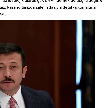
ı da ideolojik olarak çok CHP’li demek de doğru değil. 6
z, kazandığınızda zafer edasıyla değil yükün altına
edi.