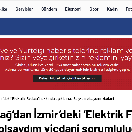
kika
Servisler
Gündem
Ekonomi
Spor
Kadın
Fot
ir’deki ‘Elektrik Faciası’ hakkında açıklama: Başkan olsaydım vicdani
ağ’dan İzmir’deki ‘Elektrik 
olsaydım vicdani sorumlul