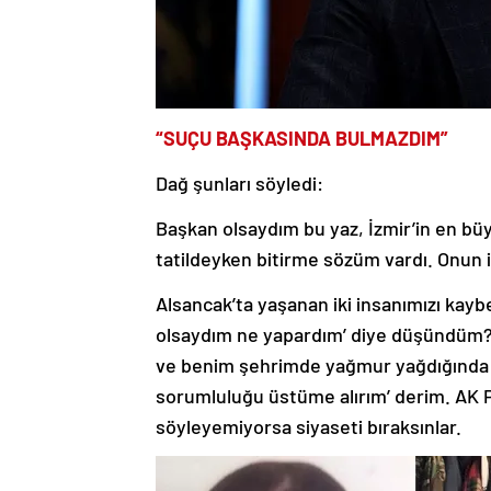
“SUÇU BAŞKASINDA BULMAZDIM”
Dağ şunları söyledi:
Başkan olsaydım bu yaz, İzmir’in en büyü
tatildeyken bitirme sözüm vardı. Onun 
Alsancak’ta yaşanan iki insanımızı kay
olsaydım ne yapardım’ diye düşündüm?
ve benim şehrimde yağmur yağdığında y
sorumluluğu üstüme alırım’ derim. AK P
söyleyemiyorsa siyaseti bıraksınlar.