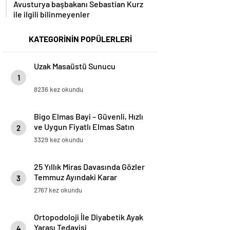
Avusturya başbakanı Sebastian Kurz
ile ilgili bilinmeyenler
KATEGORİNİN POPÜLERLERİ
Uzak Masaüstü Sunucu
1
8236 kez okundu
Bigo Elmas Bayi – Güvenli, Hızlı
ve Uygun Fiyatlı Elmas Satın
2
Almanın Yeni Adresi
3329 kez okundu
25 Yıllık Miras Davasında Gözler
Temmuz Ayındaki Karar
3
Duruşmasına Çevrildi
2767 kez okundu
Ortopodoloji İle Diyabetik Ayak
Yarası Tedavisi
4