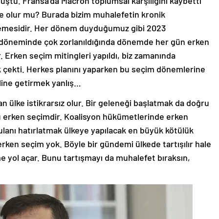
 düştü. Fransa’da Macron toplumsal karşılığını kaybetti
kçe olur mu? Burada bizim muhalefetin kronik
stemesidir. Her dönem duyduğumuz gibi 2023
 döneminde çok zorlanıldığında dönemde her gün erken
ar. Erken seçim mitingleri yapıldı, biz zamanında
k çekti. Herkes planını yaparken bu seçim dönemlerine
line getirmek yanlış…
lan ülke istikrarsız olur. Bir geleneği başlatmak da doğru
ğu erken seçimdir. Koalisyon hükümetlerinde erken
lanı hatırlatmak ülkeye yapılacak en büyük kötülük
erken seçim yok. Böyle bir gündemi ülkede tartışılır hale
e yol açar. Bunu tartışmayı da muhalefet bıraksın,