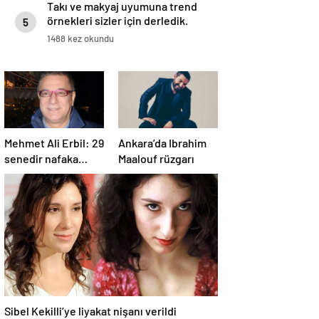
Takı ve makyaj uyumuna trend
örnekleri sizler için derledik.
5
1488 kez okundu
Mehmet Ali Erbil: 29
Ankara’da Ibrahim
senedir nafaka
Maalouf rüzgarı
ödeyen tek adam
olabilirim
Sibel Kekilli’ye liyakat nişanı verildi