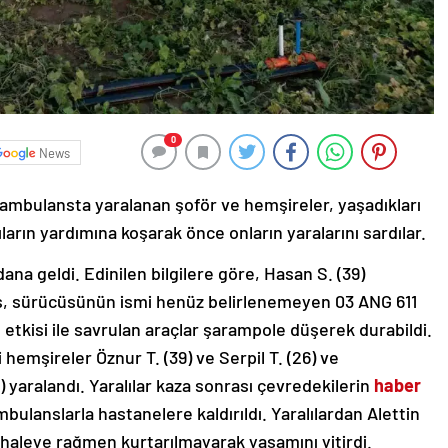
0
News
ambulansta yaralanan şoför ve hemşireler, yaşadıkları
arın yardımına koşarak önce onların yaralarını sardılar.
ana geldi. Edinilen bilgilere göre, Hasan S. (39)
ns, sürücüsünün ismi henüz belirlenemeyen 03 ANG 611
 etkisi ile savrulan araçlar şarampole düşerek durabildi.
hemşireler Öznur T. (39) ve Serpil T. (26) ve
0) yaralandı. Yaralılar kaza sonrası çevredekilerin
haber
ulanslarla hastanelere kaldırıldı. Yaralılardan Alettin
ahaleye rağmen kurtarılmayarak yaşamını yitirdi.