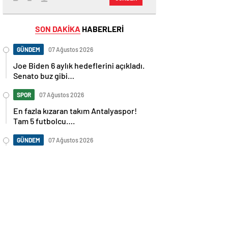
SON DAKİKA
HABERLERİ
GÜNDEM
07 Ağustos 2026
Joe Biden 6 aylık hedeflerini açıkladı.
Senato buz gibi…
SPOR
07 Ağustos 2026
En fazla kızaran takım Antalyaspor!
Tam 5 futbolcu….
GÜNDEM
07 Ağustos 2026
Norweç silahlı kuvvetleri kadınlardan
oluşan özel kuvvetler eğitimlerini
başlattı.
SPOR
07 Ağustos 2026
Cristiano Ronaldo’nun akıllara zarar
tüm kariyerinin istatistiğini çıkardık !