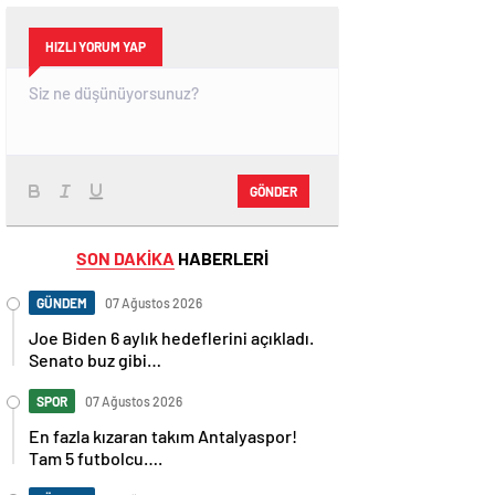
HIZLI YORUM YAP
GÖNDER
SON DAKİKA
HABERLERİ
GÜNDEM
07 Ağustos 2026
Joe Biden 6 aylık hedeflerini açıkladı.
Senato buz gibi…
SPOR
07 Ağustos 2026
En fazla kızaran takım Antalyaspor!
Tam 5 futbolcu….