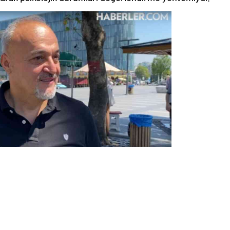
ANLAMAK
avranışlarındaki tutarsızlıklar ve günlük hayattaki genel