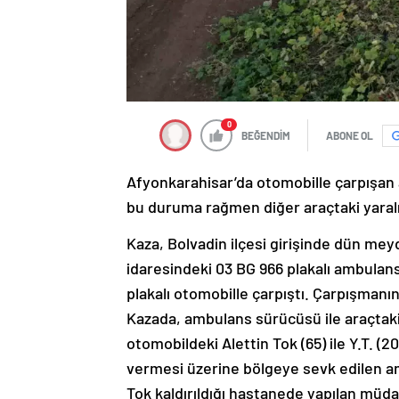
0
BEĞENDİM
ABONE OL
Afyonkarahisar’da otomobille çarpışan 
bu duruma rağmen diğer araçtaki yaralıl
Kaza, Bolvadin ilçesi girişinde dün meyd
idaresindeki 03 BG 966 plakalı ambula
plakalı otomobille çarpıştı. Çarpışmanın
Kazada, ambulans sürücüsü ile araçtaki 
otomobildeki Alettin Tok (65) ile Y.T. (2
vermesi üzerine bölgeye sevk edilen amb
Tok kaldırıldığı hastanede yapılan müd