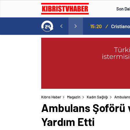
Son Da
Norweç silahlı kuvvetleri kadınlardan oluşan özel kuvvetler eğitimlerini başlattı.
15:20
/
Kıbrıs Haber
Magazin
Kadın Sağlığı
Ambulans 
Ambulans Şoförü ve
Yardım Etti