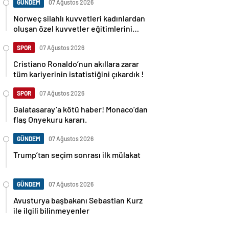
GÜNDEM
07 Ağustos 2026
Norweç silahlı kuvvetleri kadınlardan
oluşan özel kuvvetler eğitimlerini
başlattı.
SPOR
07 Ağustos 2026
Cristiano Ronaldo’nun akıllara zarar
tüm kariyerinin istatistiğini çıkardık !
SPOR
07 Ağustos 2026
Galatasaray’a kötü haber! Monaco’dan
flaş Onyekuru kararı.
GÜNDEM
07 Ağustos 2026
Trump’tan seçim sonrası ilk mülakat
GÜNDEM
07 Ağustos 2026
Avusturya başbakanı Sebastian Kurz
ile ilgili bilinmeyenler