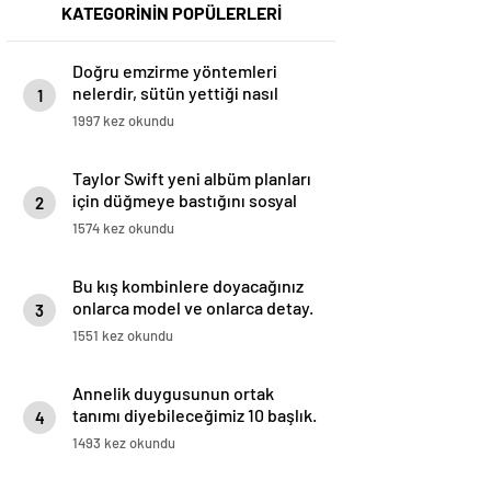
KATEGORİNİN POPÜLERLERİ
Doğru emzirme yöntemleri
nelerdir, sütün yettiği nasıl
1
anlaşılır?
1997 kez okundu
Taylor Swift yeni albüm planları
için düğmeye bastığını sosyal
2
medyadan duyurdu!
1574 kez okundu
Bu kış kombinlere doyacağınız
onlarca model ve onlarca detay.
3
1551 kez okundu
Annelik duygusunun ortak
tanımı diyebileceğimiz 10 başlık.
4
1493 kez okundu