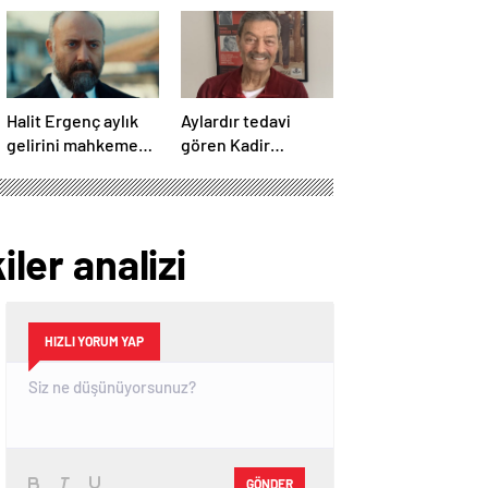
Halit Ergenç aylık
Aylardır tedavi
gelirini mahkeme
gören Kadir
salonunda açıkladı
İnanır’ın son hali
sevenlerini üzdü
iler analizi
HIZLI YORUM YAP
GÖNDER