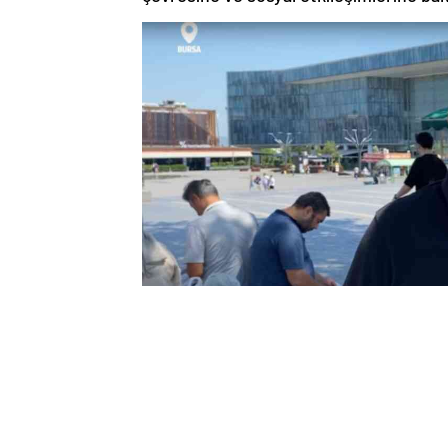
PSİKOLOJİYİ SOSYAL İLİŞKİLERDEN 
Halk, kişinin kimlerle vakit geçirdiği, d