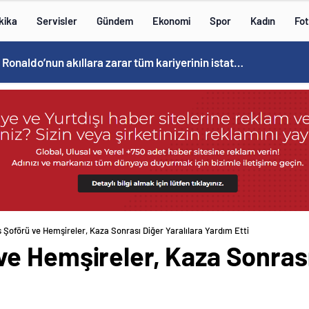
kika
Servisler
Gündem
Ekonomi
Spor
Kadın
Fot
Cristiano Ronaldo’nun akıllara zarar tüm kariyerinin istatistiğini çıkardık !
Şoförü ve Hemşireler, Kaza Sonrası Diğer Yaralılara Yardım Etti
 Hemşireler, Kaza Sonrası 