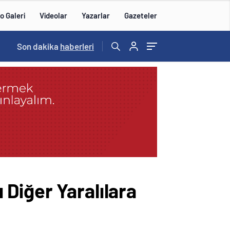
o Galeri
Videolar
Yazarlar
Gazeteler
14:57
Son dakika
/
haberleri
Diğer Yaralılara