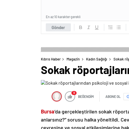
En az 10 karakter gerekli
Gönder
Kıbrıs Haber
Magazin
Kadın Sağlığı
Sokak röpo
Sokak röportajların
0
BEĞENDİM
ABONE OL
Bursa
‘da gerçekleştirilen sokak röporta
anlarsınız?” sorusu halka yöneltildi. Ce
çevresine ve sosyal etkileşimlerine ba