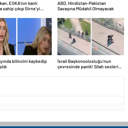
an, EOKA’nın kanlı
ABD, Hindistan-Pakistan
a sahip çıkıp Girne’yi
Savaşına Müdahil Olmayacak
österdi
ayında bilincini kaybedip
İsrail Başkonsolosluğu’nun
ıldı
çevresinde panik! Silah sesleri
duyuldu, valilikten açıklama geldi