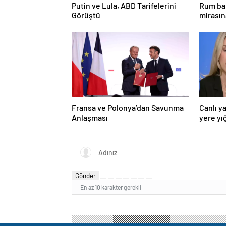
Putin ve Lula, ABD Tarifelerini
Rum bak
Görüştü
mirasın
hedef g
Fransa ve Polonya’dan Savunma
Canlı y
Anlaşması
yere yığ
Gönder
En az 10 karakter gerekli