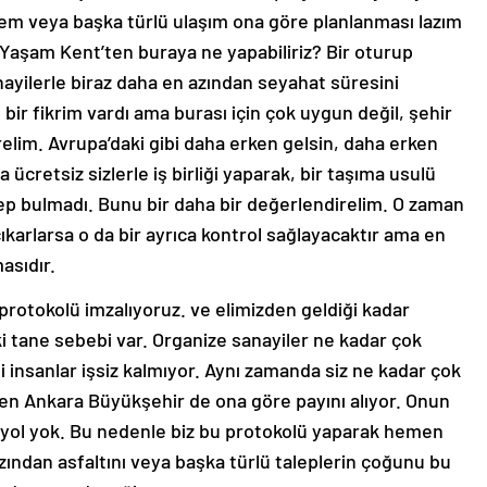
istem veya başka türlü ulaşım ona göre planlanması lazım
Yaşam Kent’ten buraya ne yapabiliriz? Bir oturup
ayilerle biraz daha en azından seyahat süresini
e bir fikrim vardı ama burası için çok uygun değil, şehir
relim. Avrupa’daki gibi daha erken gelsin, daha erken
 ücretsiz sizlerle iş birliği yaparak, bir taşıma usulü
lep bulmadı. Bunu bir daha bir değerlendirelim. O zaman
çıkarlarsa o da bir ayrıca kontrol sağlayacaktır ama en
asıdır.
ği protokolü imzalıyoruz. ve elimizden geldiği kadar
i tane sebebi var. Organize sanayiler ne kadar çok
ni insanlar işsiz kalmıyor. Aynı zamanda siz ne kadar çok
den Ankara Büyükşehir de ona göre payını alıyor. Onun
 yol yok. Bu nedenle biz bu protokolü yaparak hemen
ndan asfaltını veya başka türlü taleplerin çoğunu bu