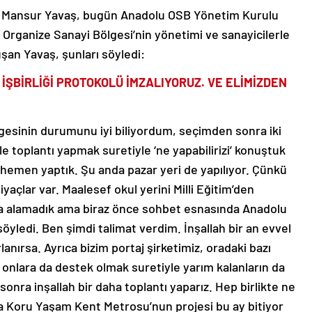
 Mansur Yavaş, bugün Anadolu OSB Yönetim Kurulu
Organize Sanayi Bölgesi’nin yönetimi ve sanayicilerle
uşan Yavaş, şunları söyledi:
 İŞBİRLİĞİ PROTOKOLÜ İMZALIYORUZ. VE ELİMİZDEN
esinin durumunu iyi biliyordum, seçimden sonra iki
e toplantı yapmak suretiyle ‘ne yapabilirizi’ konuştuk
hemen yaptık. Şu anda pazar yeri de yapılıyor. Çünkü
iyaçlar var. Maalesef okul yerini Milli Eğitim’den
 da alamadık ama biraz önce sohbet esnasında Anadolu
öyledi. Ben şimdi talimat verdim. İnşallah bir an evvel
lanırsa. Ayrıca bizim portaj şirketimiz, oradaki bazı
e onlara da destek olmak suretiyle yarım kalanların da
onra inşallah bir daha toplantı yaparız. Hep birlikte ne
a Koru Yaşam Kent Metrosu’nun projesi bu ay bitiyor