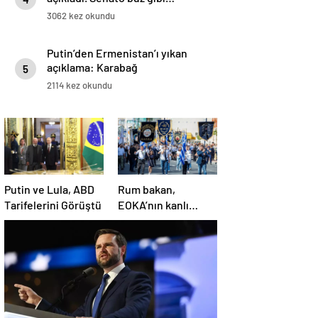
3062 kez okundu
Putin’den Ermenistan’ı yıkan
açıklama: Karabağ
5
Azerbaycan’ın ayrılmaz bir
2114 kez okundu
parçasıdır!
Putin ve Lula, ABD
Rum bakan,
Tarifelerini Görüştü
EOKA’nın kanlı
mirasına sahip çıkıp
Girne’yi hedef
gösterdi