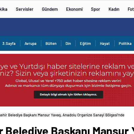
kika
Servisler
Gündem
Ekonomi
Spor
Kadın
Fot
3.Sayfa
Avrupa
Bülten
Din
Eğitim
Hayat
Politika
ehir Belediye Başkanı Mansur Yavaş, Anadolu Organize Sanayi Bölgesi’nde
 Belediye Başkanı Mansur 