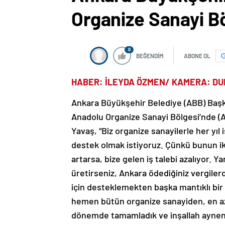
Organize Sanayi Bö
0
BEĞENDİM
ABONE OL
HABER: İLEYDA ÖZMEN/ KAMERA: D
Ankara Büyükşehir Belediye (ABB) Başk
Anadolu Organize Sanayi Bölgesi’nde (AO
Yavaş, “Biz organize sanayilerle her yıl 
destek olmak istiyoruz. Çünkü bunun ik
artarsa, bize gelen iş talebi azalıyor. Y
üretirseniz, Ankara ödediğiniz vergile
için desteklemekten başka mantıklı bir
hemen bütün organize sanayiden, en azı
dönemde tamamladık ve inşallah aynen