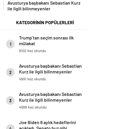
Avusturya başbakanı Sebastian Kurz
ile ilgili bilinmeyenler
KATEGORİNİN POPÜLERLERİ
Trump’tan seçim sonrası ilk
mülakat
1
8102 kez okundu
Avusturya başbakanı Sebastian
Kurz ile ilgili bilinmeyenler
2
4991 kez okundu
Avusturya başbakanı Sebastian
Kurz ile ilgili bilinmeyenler
3
4988 kez okundu
Joe Biden 6 aylık hedeflerini
açıkladı. Senato buz gibi…
4