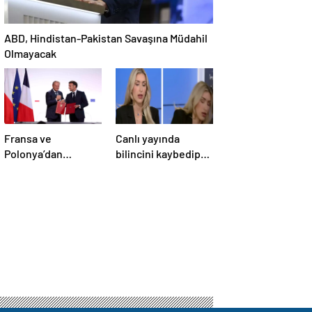
ABD, Hindistan-Pakistan Savaşına Müdahil
Olmayacak
Fransa ve
Canlı yayında
Polonya’dan
bilincini kaybedip
Savunma Anlaşması
yere yığıldı