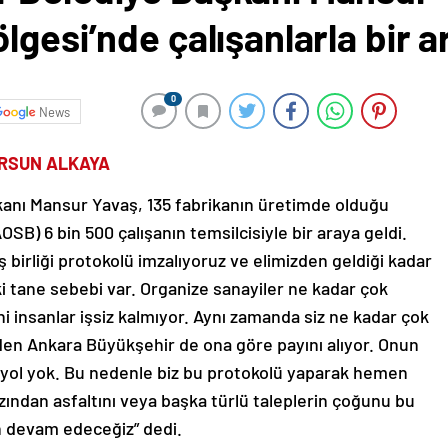
lgesi’nde çalışanlarla bir a
0
News
URSUN ALKAYA
anı Mansur Yavaş, 135 fabrikanın üretimde olduğu
SB) 6 bin 500 çalışanın temsilcisiyle bir araya geldi.
iş birliği protokolü imzalıyoruz ve elimizden geldiği kadar
i tane sebebi var. Organize sanayiler ne kadar çok
ani insanlar işsiz kalmıyor. Aynı zamanda siz ne kadar çok
rden Ankara Büyükşehir de ona göre payını alıyor. Onun
 yol yok. Bu nedenle biz bu protokolü yaparak hemen
ndan asfaltını veya başka türlü taleplerin çoğunu bu
 devam edeceğiz” dedi.