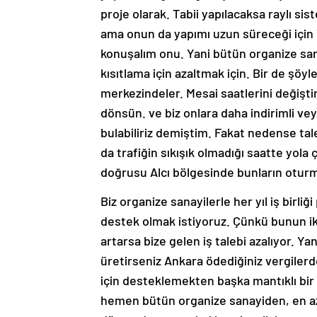
proje olarak. Tabii yapılacaksa raylı s
ama onun da yapımı uzun süreceği için 
konuşalım onu. Yani bütün organize san
kısıtlama için azaltmak için. Bir de şöyl
merkezindeler. Mesai saatlerini değişti
dönsün. ve biz onlara daha indirimli veya
bulabiliriz demiştim. Fakat nedense ta
da trafiğin sıkışık olmadığı saatte yola 
doğrusu Alcı bölgesinde bunların oturm
Biz organize sanayilerle her yıl iş birli
destek olmak istiyoruz. Çünkü bunun ik
artarsa bize gelen iş talebi azalıyor. Ya
üretirseniz Ankara ödediğiniz vergiler
için desteklemekten başka mantıklı bir
hemen bütün organize sanayiden, en azı