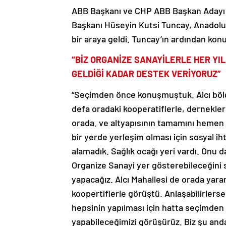
ABB Başkanı ve CHP ABB Başkan Adayı
Başkanı Hüseyin Kutsi Tuncay, Anadolu 
bir araya geldi. Tuncay’ın ardından kon
“BİZ ORGANİZE SANAYİLERLE HER YIL
GELDİĞİ KADAR DESTEK VERİYORUZ”
“Seçimden önce konuşmuştuk. Alcı bölg
defa oradaki kooperatiflerle, derneklerl
orada. ve altyapısının tamamını hemen 
bir yerde yerleşim olması için sosyal iht
alamadık. Sağlık ocağı yeri vardı. Onu
Organize Sanayi yer gösterebileceğini s
yapacağız. Alcı Mahallesi de orada yarar
koopertiflerle görüştü. Anlaşabilirlers
hepsinin yapılması için hatta seçimden s
yapabileceğimizi görüşürüz. Biz şu and