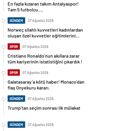
En fazla kızaran takım Antalyaspor!
Tam 5 futbolcu….
GÜNDEM
07 Ağustos 2026
Norweç silahlı kuvvetleri kadınlardan
oluşan özel kuvvetler eğitimlerini
başlattı.
SPOR
07 Ağustos 2026
Cristiano Ronaldo’nun akıllara zarar
tüm kariyerinin istatistiğini çıkardık !
SPOR
07 Ağustos 2026
Galatasaray’a kötü haber! Monaco’dan
flaş Onyekuru kararı.
GÜNDEM
07 Ağustos 2026
Trump’tan seçim sonrası ilk mülakat
GÜNDEM
07 Ağustos 2026