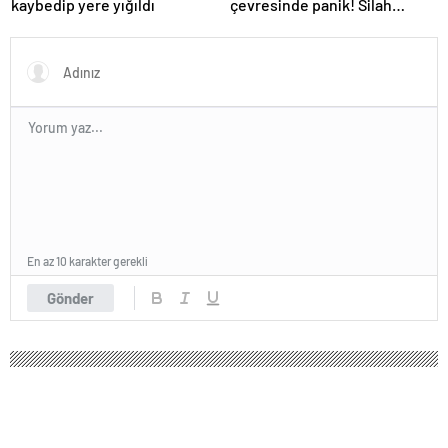
kaybedip yere yığıldı
çevresinde panik! Silah
sesleri duyuldu, valilikten
açıklama geldi
En az 10 karakter gerekli
Gönder