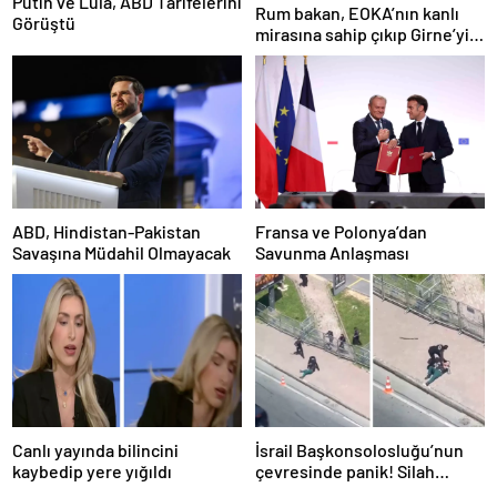
Putin ve Lula, ABD Tarifelerini
Rum bakan, EOKA’nın kanlı
Görüştü
mirasına sahip çıkıp Girne’yi
hedef gösterdi
ABD, Hindistan-Pakistan
Fransa ve Polonya’dan
Savaşına Müdahil Olmayacak
Savunma Anlaşması
Canlı yayında bilincini
İsrail Başkonsolosluğu’nun
kaybedip yere yığıldı
çevresinde panik! Silah
sesleri duyuldu, valilikten