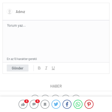
En az 10 karakter gerekli
Gönder
HABER
0
0
yangın algılama sistemleri