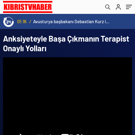
01:16
/
Avusturya başbakanı Sebastian Kurz ile ilgili bilinmeyenler
Anksiyeteyle Başa Çıkmanın Terapist
Onaylı Yolları