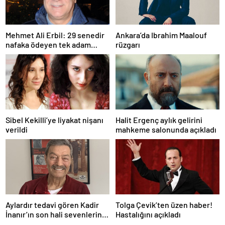
Mehmet Ali Erbil: 29 senedir
Ankara’da Ibrahim Maalouf
nafaka ödeyen tek adam
rüzgarı
olabilirim
Sibel Kekilli’ye liyakat nişanı
Halit Ergenç aylık gelirini
verildi
mahkeme salonunda açıkladı
Aylardır tedavi gören Kadir
Tolga Çevik’ten üzen haber!
İnanır’ın son hali sevenlerini
Hastalığını açıkladı
üzdü