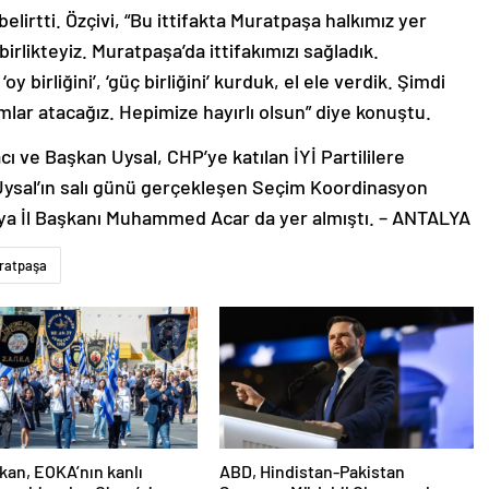
elirtti. Özçivi, “Bu ittifakta Muratpaşa halkımız yer
birlikteyiz. Muratpaşa’da ittifakımızı sağladık.
y birliğini’, ‘güç birliğini’ kurduk, el ele verdik. Şimdi
dımlar atacağız. Hepimize hayırlı olsun” diye konuştu.
 ve Başkan Uysal, CHP’ye katılan İYİ Partililere
 Uysal’ın salı günü gerçekleşen Seçim Koordinasyon
alya İl Başkanı Muhammed Acar da yer almıştı. – ANTALYA
ratpaşa
an, EOKA’nın kanlı
ABD, Hindistan-Pakistan