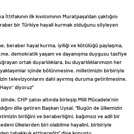
İttifakının ilk kıvılcımının Muratpaşa’dan çaktığını
 beraber bir Türkiye hayali kurmak olduğunu söyleyen
, beraber hayal kurma, iyiliği ve kötülüğü paylaşma,
tme, demokratik yaşam ve dayanışma duygusu tasfiye
yan ortak duyarlılıklara, bu duyarlılıklarımızın her
 yaklaşımlar içinde bölünmesine, milletimizin birbiriyle
zin televizyonlarını dahi ayırmış duruma getirilmesine,
‘Hayır’ diyoruz”
inde, CHP çatısı altında birleşip Milli Mücadele’nin
dığını dile getiren Başkan Uysal, “Bugün de ülkemizin
mizin birliğini ve beraberliğini, bağımsız ve adil bir
deni ülkelerden biri olabilme hayalini, birbiriyle
en tahakkuk ettireceğiz” diye konuştu.