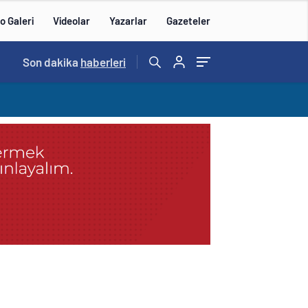
o Galeri
Videolar
Yazarlar
Gazeteler
14:57
Son dakika
/
haberleri