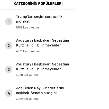
KATEGORİNİN POPÜLERLERİ
Trump’tan seçim sonrası ilk
mülakat
1
8102 kez okundu
Avusturya başbakanı Sebastian
Kurz ile ilgili bilinmeyenler
2
4991 kez okundu
Avusturya başbakanı Sebastian
Kurz ile ilgili bilinmeyenler
3
4988 kez okundu
Joe Biden 6 aylık hedeflerini
açıkladı. Senato buz gibi…
4
3062 kez okundu