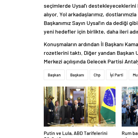
seçimlerde Uysal’ı destekleyeceklerini b
alıyor. Yol arkadaşlarımız, dostlarımızla 
Başkanımız Sayın Uysal’ın da dediği gibi ‘o
yeni hedefler için birlikte, daha ileri a
Konuşmaların ardından İl Başkanı Kamacı
rozetlerini taktı. Diğer yandan Başkan
Merkezi açılışında Gelecek Partisi Ant
Başkan
Başkanı
Chp
İyi Parti
Mu
Putin ve Lula, ABD Tarifelerini
Rum bak