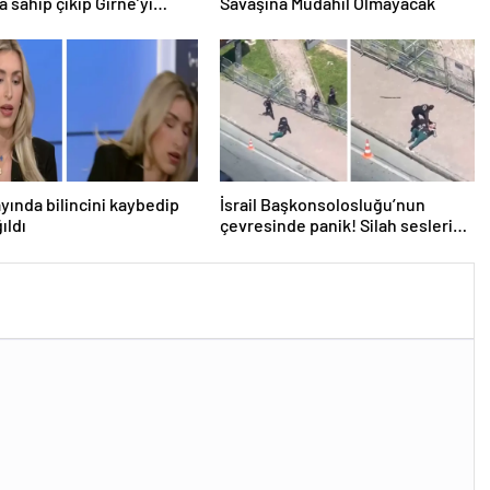
a sahip çıkıp Girne’yi
Savaşına Müdahil Olmayacak
österdi
ayında bilincini kaybedip
İsrail Başkonsolosluğu’nun
ıldı
çevresinde panik! Silah sesleri
duyuldu, valilikten açıklama geldi