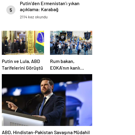
Putin’den Ermenistan’ı yıkan
açıklama: Karabağ
5
Azerbaycan’ın ayrılmaz bir
2114 kez okundu
parçasıdır!
Putin ve Lula, ABD
Rum bakan,
Tarifelerini Görüştü
EOKA’nın kanlı
mirasına sahip çıkıp
Girne’yi hedef
gösterdi
ABD, Hindistan-Pakistan Savaşına Müdahil