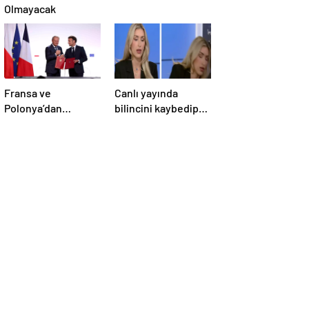
Olmayacak
Fransa ve
Canlı yayında
Polonya’dan
bilincini kaybedip
Savunma Anlaşması
yere yığıldı