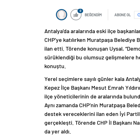
0
BEĞENDİM
ABONE OL
Antalya’da aralarında eski ilçe başkanla
CHP’ye katılırken Muratpaşa Belediye B
ilan etti. Törende konuşan Uysal, “Dem
sürüklendiği bu olumsuz gelişmelere hep
konuştu.
Yerel seçimlere sayılı günler kala Antal
Kepez İlçe Başkanı Mesut Emrah Yıldırı
ilçe yöneticilerinin de aralarında bulund
Aynı zamanda CHP’nin Muratpaşa Beledi
destek vereceklerini ilan eden İyi Part
gerçekleşti. Törende CHP İl Başkanı Na
da yer aldı.