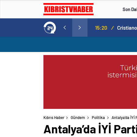
Son Da
Norweç silahlı kuvvetleri kadınlardan oluşan özel kuvvetler eğitimlerini başlattı.
15:20
/
Kıbrıs Haber
Gündem
Politika
Antalya’da İYİ 
Antalya’da İYİ Part