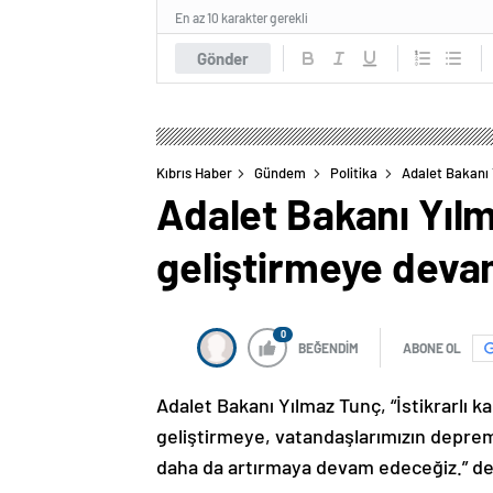
En az 10 karakter gerekli
Gönder
Kıbrıs Haber
Gündem
Politika
Adalet Bakanı
Adalet Bakanı Yıl
geliştirmeye deva
0
BEĞENDİM
ABONE OL
Adalet Bakanı Yılmaz Tunç, “İstikrarlı 
geliştirmeye, vatandaşlarımızın depr
daha da artırmaya devam edeceğiz.” de