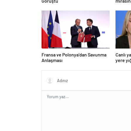
Görüştü
mirasın
hedef g
Fransa ve Polonya’dan Savunma
Canlı y
Anlaşması
yere yığ