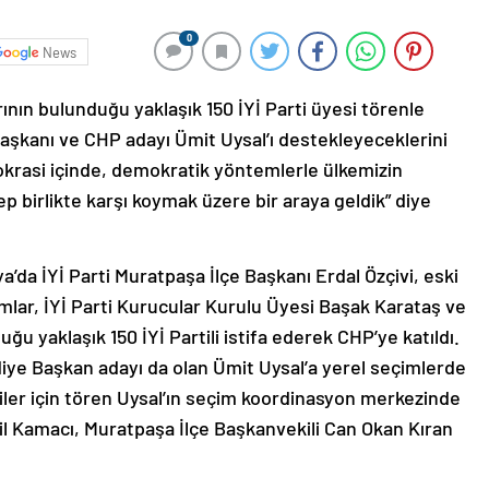
0
News
rının bulunduğu yaklaşık 150 İYİ Parti üyesi törenle
aşkanı ve CHP adayı Ümit Uysal’ı destekleyeceklerini
okrasi içinde, demokratik yöntemlerle ülkemizin
 birlikte karşı koymak üzere bir araya geldik” diye
ya’da İYİ Parti Muratpaşa İlçe Başkanı Erdal Özçivi, eski
mlar, İYİ Parti Kurucular Kurulu Üyesi Başak Karataş ve
uğu yaklaşık 150 İYİ Partili istifa ederek CHP’ye katıldı.
ye Başkan adayı da olan Ümit Uysal’a yerel seçimlerde
ililer için tören Uysal’ın seçim koordinasyon merkezinde
il Kamacı, Muratpaşa İlçe Başkanvekili Can Okan Kıran