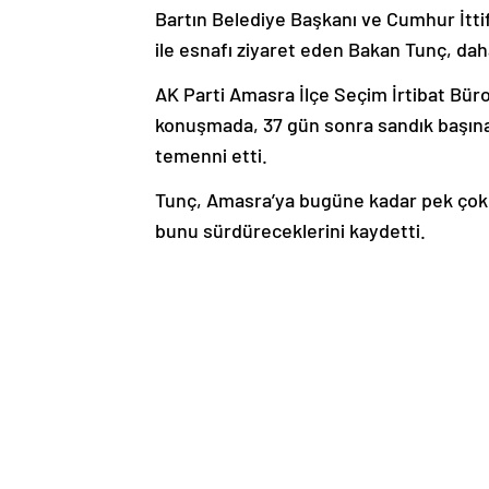
Bartın Belediye Başkanı ve Cumhur İttif
ile esnafı ziyaret eden Bakan Tunç, dah
AK Parti Amasra İlçe Seçim İrtibat Büro
konuşmada, 37 gün sonra sandık başına g
temenni etti.
Tunç, Amasra’ya bugüne kadar pek çok h
bunu sürdüreceklerini kaydetti.
Karadeniz’deki doğal gaz keşfine değine
‘hayır’ dediler, ‘sizi kandırıyor’ demed
orada? 4 yerli sismik araştırma gemimiz 
Türkiye’ye dağıtıyoruz ve dağıtmaya d
Bakan Tunç, gerçek belediyeciliğin AK P
Cumhurbaşkanı Recep Tayyip Erdoğan’ın
olduktan sonra CHP’den devraldığı kenti 