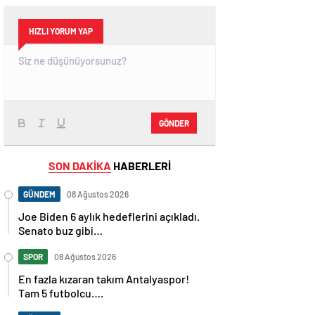
HIZLI YORUM YAP
GÖNDER
SON DAKİKA
HABERLERİ
GÜNDEM
08 Ağustos 2026
Joe Biden 6 aylık hedeflerini açıkladı.
Senato buz gibi…
SPOR
08 Ağustos 2026
En fazla kızaran takım Antalyaspor!
Tam 5 futbolcu….