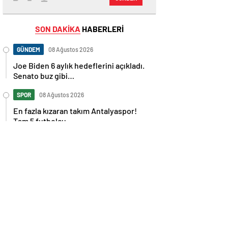
SON DAKİKA
HABERLERİ
GÜNDEM
08 Ağustos 2026
Joe Biden 6 aylık hedeflerini açıkladı.
Senato buz gibi…
SPOR
08 Ağustos 2026
En fazla kızaran takım Antalyaspor!
Tam 5 futbolcu….
GÜNDEM
08 Ağustos 2026
Norweç silahlı kuvvetleri kadınlardan
oluşan özel kuvvetler eğitimlerini
başlattı.
SPOR
08 Ağustos 2026
Cristiano Ronaldo’nun akıllara zarar
tüm kariyerinin istatistiğini çıkardık !