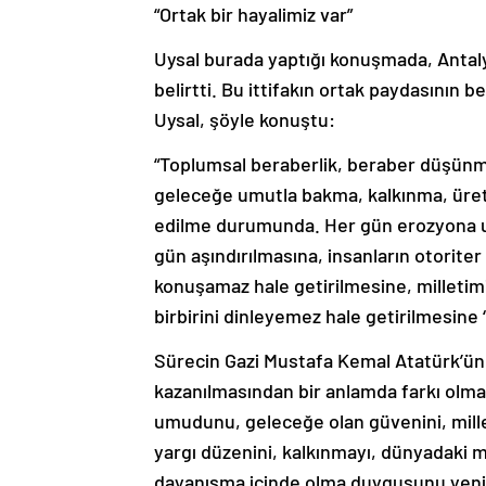
“Ortak bir hayalimiz var”
Uysal burada yaptığı konuşmada, Antalya 
belirtti. Bu ittifakın ortak paydasının
Uysal, şöyle konuştu:
“Toplumsal beraberlik, beraber düşünme
geleceğe umutla bakma, kalkınma, üre
edilme durumunda. Her gün erozyona uğra
gün aşındırılmasına, insanların otoriter
konuşamaz hale getirilmesine, milletimi
birbirini dinleyemez hale getirilmesine 
Sürecin Gazi Mustafa Kemal Atatürk’ün iz
kazanılmasından bir anlamda farkı olma
umudunu, geleceğe olan güvenini, milleti
yargı düzenini, kalkınmayı, dünyadaki me
dayanışma içinde olma duygusunu yenid