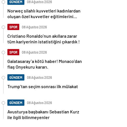
GÜNDEM
08 Ağustos 2026
Norweç silahlı kuvvetleri kadınlardan
oluşan özel kuvvetler eğitimlerini
başlattı.
SPOR
08 Ağustos 2026
Cristiano Ronaldo’nun akıllara zarar
tüm kariyerinin istatistiğini çıkardık !
SPOR
08 Ağustos 2026
Galatasaray’a kötü haber! Monaco’dan
flaş Onyekuru kararı.
GÜNDEM
08 Ağustos 2026
Trump’tan seçim sonrası ilk mülakat
GÜNDEM
08 Ağustos 2026
Avusturya başbakanı Sebastian Kurz
ile ilgili bilinmeyenler