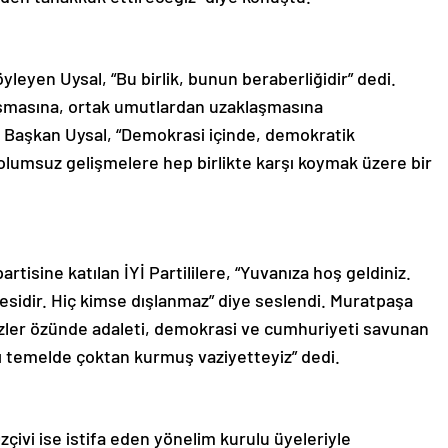
leyen Uysal, “Bu birlik, bunun beraberliğidir” dedi.
aşmasına, ortak umutlardan uzaklaşmasına
n Başkan Uysal, “Demokrasi içinde, demokratik
olumsuz gelişmelere hep birlikte karşı koymak üzere bir
rtisine katılan İYİ Partililere, “Yuvanıza hoş geldiniz.
esidir. Hiç kimse dışlanmaz” diye seslendi. Muratpaşa
Bizler özünde adaleti, demokrasi ve cumhuriyeti savunan
’nı temelde çoktan kurmuş vaziyetteyiz” dedi.
zçivi ise istifa eden yönelim kurulu üyeleriyle