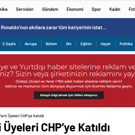
kika
Servisler
Gündem
Ekonomi
Spor
Kadın
Fot
Cristiano Ronaldo’nun akıllara zarar tüm kariyerinin istatistiğini çıkardık !
3.Sayfa
Avrupa
Bülten
Din
Eğitim
Hayat
Politika
Parti Üyeleri CHP’ye Katıldı
i Üyeleri CHP’ye Katıldı