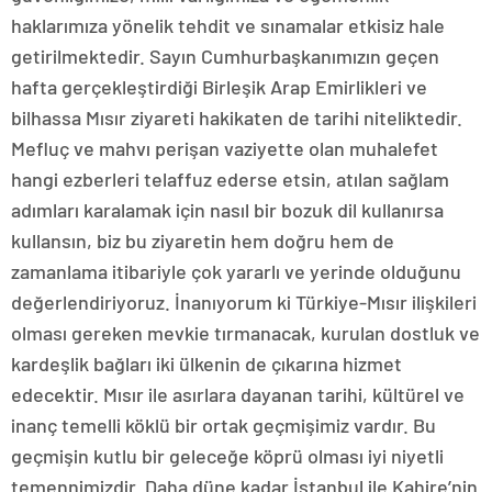
haklarımıza yönelik tehdit ve sınamalar etkisiz hale
getirilmektedir. Sayın Cumhurbaşkanımızın geçen
hafta gerçekleştirdiği Birleşik Arap Emirlikleri ve
bilhassa Mısır ziyareti hakikaten de tarihi niteliktedir.
Mefluç ve mahvı perişan vaziyette olan muhalefet
hangi ezberleri telaffuz ederse etsin, atılan sağlam
adımları karalamak için nasıl bir bozuk dil kullanırsa
kullansın, biz bu ziyaretin hem doğru hem de
zamanlama itibariyle çok yararlı ve yerinde olduğunu
değerlendiriyoruz. İnanıyorum ki Türkiye-Mısır ilişkileri
olması gereken mevkie tırmanacak, kurulan dostluk ve
kardeşlik bağları iki ülkenin de çıkarına hizmet
edecektir. Mısır ile asırlara dayanan tarihi, kültürel ve
inanç temelli köklü bir ortak geçmişimiz vardır. Bu
geçmişin kutlu bir geleceğe köprü olması iyi niyetli
temennimizdir. Daha düne kadar İstanbul ile Kahire’nin