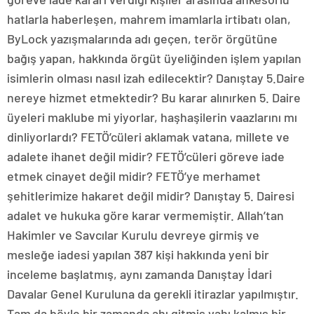
hatlarla haberleşen, mahrem imamlarla irtibatı olan,
ByLock yazışmalarında adı geçen, terör örgütüne
bağış yapan, hakkında örgüt üyeliğinden işlem yapılan
isimlerin olması nasıl izah edilecektir? Danıştay 5.Daire
nereye hizmet etmektedir? Bu karar alınırken 5. Daire
üyeleri maklube mi yiyorlar, haşhaşilerin vaazlarını mı
dinliyorlardı? FETÖ’cüleri aklamak vatana, millete ve
adalete ihanet değil midir? FETÖ’cüleri göreve iade
etmek cinayet değil midir? FETÖ’ye merhamet
şehitlerimize hakaret değil midir? Danıştay 5. Dairesi
adalet ve hukuka göre karar vermemiştir. Allah’tan
Hakimler ve Savcılar Kurulu devreye girmiş ve
mesleğe iadesi yapılan 387 kişi hakkında yeni bir
inceleme başlatmış, aynı zamanda Danıştay İdari
Davalar Genel Kuruluna da gerekli itirazlar yapılmıştır.
Tam da böyle bir zamanda ahı gitmiş vahı kalmış bir