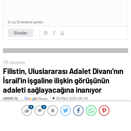
En az 10 karakter gerekli
Gönder
175 okunma
Filistin, Uluslararası Adalet Divanı’nın
İsrail’in işgaline ilişkin görüşünün
adaleti sağlayacağına inanıyor
29 Mart 2024 00:45
ABONE OL
News
0
0
0
0
Filistin’in Birleşmiş Milletler (BM) ve Uluslararası
Kuruluşlardan Sorumlu Dışişleri Bakan Yardımcısı
Ömer Avadallah, Uluslararası Adalet Divanının (UAD),