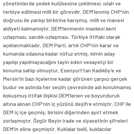
yönetimlerde yedek kulübesine çekilmesi, ıslah ve
terbiye edilmesi milli bir görevdir. DEM’lenmiş CHP’nin
doğrusu ile yanlışı birbirine karışmış, milli ve manevi
aidiyeti kalmamıştır. DEM’lenmenin maskesi kent
uzlaşması, sandık uzlaşması, Türkiye ittifakı olarak
açıklanmaktadır. DEM Parti, artık CHP’nin karar ve
kumanda odasına kadar nüfuz etmiş, kimin aday
yapılıp yapılmayacağını tayin eden vesayetçi bir
konuma sahip olmuştur. Esenyurt’tan Kadıköy’e ve
Mersin’in bazı ilçelerine kadar görünen çarpıcı gerçek
budur ve aslında her seçim çevresinde adı konulmamış
kokuşmuş ittifak ilişkisi DEM’lenen ve boyunduruk
altına alınan CHP’nin iç yüzünü deşifre etmiştir. CHP ile
DEM iç içe geçmiş, birisini diğerinden ayırt etmek
zorlaşmıştır. Özgür Beyin irade ve siyasetinin şifreleri
DEM’in eline geçmiştir. Kuklalar belli, kuklacılar