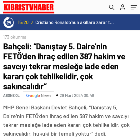
mesleğe iade eden kararı çok tehlikelidir,
sağlayacağına inanıyor
çok sakıncalıdır”
15:20
/
Cristiano Ronaldo’nun akıllara zarar tüm kariyerinin istatistiğini çıkardık !
173 okunma
Bahçeli: “Danıştay 5. Daire’nin
FETÖ’den ihraç edilen 387 hakim ve
savcıyı tekrar mesleğe iade eden
kararı çok tehlikelidir, çok
sakıncalıdır”
29 Mart 2024 00:48
ABONE OL
News
MHP Genel Başkanı Devlet Bahçeli, “Danıştay 5.
Daire’nin FETÖ’den ihraç edilen 387 hakim ve savcıyı
tekrar mesleğe iade eden kararı çok tehlikelidir, çok
sakıncalıdır, hukuki bir temeli yoktur” dedi.