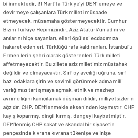
bilinmektedir. 31 Mart’ta Türkiye’yi DEM’lemeye ve
devirmeye çalışanlara Türk milleti müsaade
etmeyecek, müsamaha göstermeyecektir. Cumhur
Bizim Türkiye Hepimizindir. Aziz Atatürk’ün adını ve
anılarını hiçe sayanları, elleri öpülesi ecdadımıza
hakaret edenleri, Türklüğü rafa kaldıranları, İstanbul’u
Ermenilerin şehri olarak gösterenleri Türk milleti
affetmeyecektir. Bu zillete aziz milletimiz müstahak
değildir ve olmayacaktır. Sırf oy avcılığı uğruna, sırf
bazı odaklara şirin ve sevimli görünmek adına milli
varlığımızı tartışmaya açmak, etnik ve mezhep
ayrımcılığını kamçılamak düşman dilidir, milliyetsizlerin
ağzıdır. CHP, DEM’lenmekle ekseninden kaymıştır. CHP
kayış koparmış, dingil kırmış, dengeyi kaybetmiştir.
DEM’lenmiş CHP sakat ve skandal bir siyasetin
pençesinde kıvrana kıvrana tükenişe ve inişe