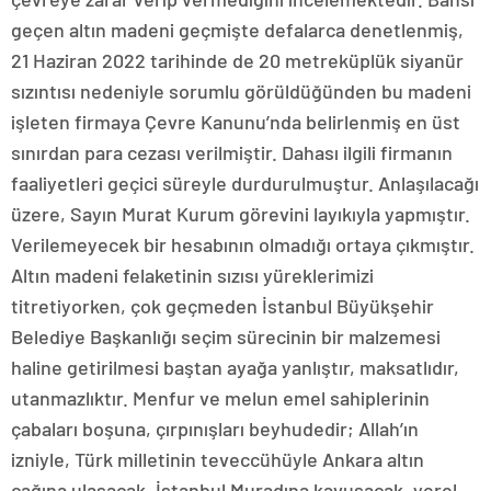
geçen altın madeni geçmişte defalarca denetlenmiş,
21 Haziran 2022 tarihinde de 20 metreküplük siyanür
sızıntısı nedeniyle sorumlu görüldüğünden bu madeni
işleten firmaya Çevre Kanunu’nda belirlenmiş en üst
sınırdan para cezası verilmiştir. Dahası ilgili firmanın
faaliyetleri geçici süreyle durdurulmuştur. Anlaşılacağı
üzere, Sayın Murat Kurum görevini layıkıyla yapmıştır.
Verilemeyecek bir hesabının olmadığı ortaya çıkmıştır.
Altın madeni felaketinin sızısı yüreklerimizi
titretiyorken, çok geçmeden İstanbul Büyükşehir
Belediye Başkanlığı seçim sürecinin bir malzemesi
haline getirilmesi baştan ayağa yanlıştır, maksatlıdır,
utanmazlıktır. Menfur ve melun emel sahiplerinin
çabaları boşuna, çırpınışları beyhudedir; Allah’ın
izniyle, Türk milletinin teveccühüyle Ankara altın
çağına ulaşacak, İstanbul Muradına kavuşacak, yerel