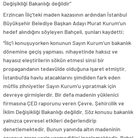
Değişikliği Bakanlığı değildir”
Erzincan İliç’teki maden kazasının ardından İstanbul
Büyükşehir Belediye Başkan Adayı Murat Kurum’un
hedef alındığını söyleyen Bahçeli, şunları kaydetti:
“İliç’i konuşuyorken konunun Sayın Kurum’un bakanlık
dönemine geçiş yapması, nihayetinde haksız ve
hayasız eleştirilerin sökün etmesi sinsi bir
propagandanın tedavülde olduğuna işaret etmiştir.
İstanbul’da havlu atacaklarını şimdiden fark eden
müflis zihniyetler Sayın Kurum’u yıpratmak için
devreye girmişlerdir. Bir defa madenin yüklenici
firmasına ÇED raporunu veren Çevre, Şehircilik ve
İklim Değişikliği Bakanlığı değildir. Söz konusu bakanlık
yalnızca çevresel etkileri değerlendirip
denetlemektedir. Bunun yanında altın madeninin
çevreye zarar verip vermediğini incelemektedir. Bahsi