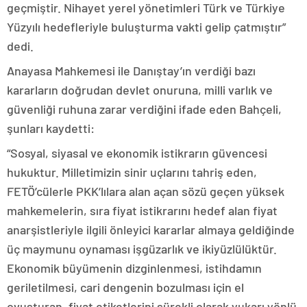
geçmiştir. Nihayet yerel yönetimleri Türk ve Türkiye
Yüzyılı hedefleriyle buluşturma vakti gelip çatmıştır”
dedi.
Anayasa Mahkemesi ile Danıştay’ın verdiği bazı
kararların doğrudan devlet onuruna, milli varlık ve
güvenliği ruhuna zarar verdiğini ifade eden Bahçeli,
şunları kaydetti:
“Sosyal, siyasal ve ekonomik istikrarın güvencesi
hukuktur. Milletimizin sinir uçlarını tahriş eden,
FETÖ’cülerle PKK’lılara alan açan sözü geçen yüksek
mahkemelerin, sıra fiyat istikrarını hedef alan fiyat
anarşistleriyle ilgili önleyici kararlar almaya geldiğinde
üç maymunu oynaması işgüzarlık ve ikiyüzlülüktür.
Ekonomik büyümenin dizginlenmesi, istihdamın
geriletilmesi, cari dengenin bozulması için el
ovuşturan, fiyat etiketlerini sürekli olarak yukarı yönlü