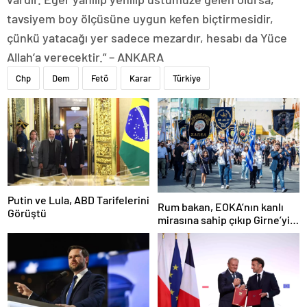
tavsiyem boy ölçüsüne uygun kefen biçtirmesidir,
çünkü yatacağı yer sadece mezardır, hesabı da Yüce
Allah’a verecektir.” – ANKARA
Chp
Dem
Fetö
Karar
Türkiye
Putin ve Lula, ABD Tarifelerini
Rum bakan, EOKA’nın kanlı
Görüştü
mirasına sahip çıkıp Girne’yi
hedef gösterdi