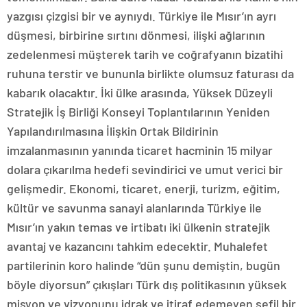
yazgısı çizgisi bir ve aynıydı. Türkiye ile Mısır’ın ayrı
düşmesi, birbirine sırtını dönmesi, ilişki ağlarının
zedelenmesi müşterek tarih ve coğrafyanın bizatihi
ruhuna terstir ve bununla birlikte olumsuz faturası da
kabarık olacaktır. İki ülke arasında, Yüksek Düzeyli
Stratejik İş Birliği Konseyi Toplantılarının Yeniden
Yapılandırılmasına İlişkin Ortak Bildirinin
imzalanmasının yanında ticaret hacminin 15 milyar
dolara çıkarılma hedefi sevindirici ve umut verici bir
gelişmedir. Ekonomi, ticaret, enerji, turizm, eğitim,
kültür ve savunma sanayi alanlarında Türkiye ile
Mısır’ın yakın temas ve irtibatı iki ülkenin stratejik
avantaj ve kazancını tahkim edecektir. Muhalefet
partilerinin koro halinde “dün şunu demiştin, bugün
böyle diyorsun” çıkışları Türk dış politikasının yüksek
misyon ve vizyonunu idrak ve itiraf edemeyen sefil bir