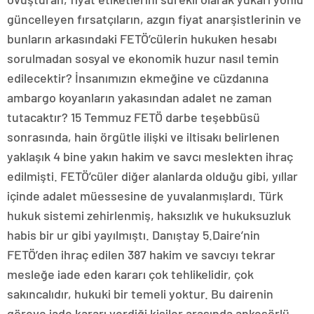
güncelleyen fırsatçıların, azgın fiyat anarşistlerinin ve
bunların arkasındaki FETÖ’cülerin hukuken hesabı
sorulmadan sosyal ve ekonomik huzur nasıl temin
edilecektir? İnsanımızın ekmeğine ve cüzdanına
ambargo koyanların yakasından adalet ne zaman
tutacaktır? 15 Temmuz FETÖ darbe teşebbüsü
sonrasında, hain örgütle ilişki ve iltisakı belirlenen
yaklaşık 4 bine yakın hakim ve savcı meslekten ihraç
edilmişti. FETÖ’cüler diğer alanlarda olduğu gibi, yıllar
içinde adalet müessesine de yuvalanmışlardı. Türk
hukuk sistemi zehirlenmiş, haksızlık ve hukuksuzluk
habis bir ur gibi yayılmıştı. Danıştay 5.Daire’nin
FETÖ’den ihraç edilen 387 hakim ve savcıyı tekrar
mesleğe iade eden kararı çok tehlikelidir, çok
sakıncalıdır, hukuki bir temeli yoktur. Bu dairenin
göreve iade kararı verdiği kişiler arasında ankesörlü