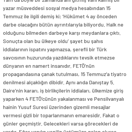
yazar müsveddesi sosyal medya hesabından 15
Temmuz ile ilgili demiş ki; ‘Hükümet 4 ay önceden
darbe olacağını bütün ayrıntılarıyla biliyordu. Halk ne
olduğunu bilmeden darbeye karşı meydanlara çıktı.
Sonuçta olan bu ülkeye oldu’ şayet bu şahıs
iddialarının ispatını yapmazsa, şerefli bir Türk
savcısının huzurunda yazdıklarını tevsik etmezse
dünyanın en namert insanıdır. FETÖ’nün
propagandasına çanak tutulması, 15 Temmuz’a tiyatro
denilmesi alçaklığın dibidir. Aynı anda Danıştay 5.
Daire’nin kararı, iş birlikçilerin iddiaları, ülkemize giriş
yaparken 4 FETÖ’cünün yakalanması ve Pensilvanyalı
hainin Yusuf Suresi üzerinden gizemli mesajlar
vermesi gizli bir toparlanmanın emaresidir. Fakat o
günler geçmiştir. Gelecekleri varsa görecekleri de
vardır. Eğer yanılıp yenilip üstümüze gelen olursa,