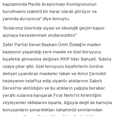
kapsamında Meclis Araştırması Komisyonunun
kurulmasını isabetli bir karar olarak görüyor ve
yanında duruyoruz” diye konuştu.
“Acılarımız üzerinde siyasi ve ideolojik geçim kapısı
açmaya heveslenmek vicdansızlıktır”
Zafer Partisi Genel Başkanı Ümit Özdağ’ın maden
kazasının yaşandığı yere maske ve özel koruyucu
kıyafetle gitmesine değinen MHP lider Bahçeli, “Adeta
uzaya çıkar gibi, özel koruyucu kıyafetlerin üstüne
dehşet uyandıran maskeler takan ve ikinci Çernobil
hezeyanını telaffuz edip siyanür atıklarının Sabırlı
Deresi’ne akıtıldığını ve bu atıkların yağışla beraber
yeraltı sularına karışarak Fırat Nehri’ni kirlettiğini
söyleyenler iddialarını ispatla. Ağzıyla değil de karnıyla
konuşanların şımarıklıkları tahammül sınırlarından