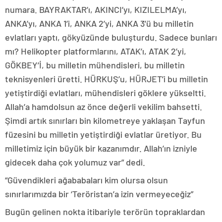
numara. BAYRAKTAR’ı, AKINCI’yı, KIZILELMA’yı,
ANKA’yı, ANKA 1’i, ANKA 2’yi, ANKA 3’ü bu milletin
evlatları yaptı, gökyüzünde buluşturdu. Sadece bunları
mı? Helikopter platformlarını, ATAK’ı, ATAK 2’yi,
GÖKBEY’İ, bu milletin mühendisleri, bu milletin
teknisyenleri üretti. HÜRKUŞ’u, HÜRJET’i bu milletin
yetiştirdiği evlatları, mühendisleri göklere yükseltti.
Allah’a hamdolsun az önce değerli vekilim bahsetti.
Şimdi artık sınırları bin kilometreye yaklaşan Tayfun
füzesini bu milletin yetiştirdiği evlatlar üretiyor. Bu
milletimiz için büyük bir kazanımdır. Allah’ın izniyle
gidecek daha çok yolumuz var” dedi.
“Güvendikleri ağababaları kim olursa olsun
sınırlarımızda bir ‘Teröristan’a izin vermeyeceğiz”
Bugün gelinen nokta itibariyle terörün topraklardan