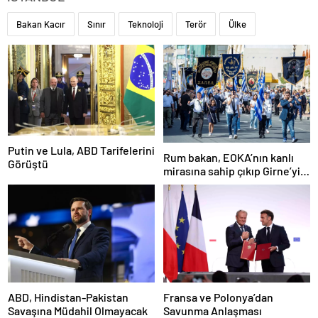
Bakan Kacır
Sınır
Teknoloji
Terör
Ülke
Putin ve Lula, ABD Tarifelerini
Rum bakan, EOKA’nın kanlı
Görüştü
mirasına sahip çıkıp Girne’yi
hedef gösterdi
ABD, Hindistan-Pakistan
Fransa ve Polonya’dan
Savaşına Müdahil Olmayacak
Savunma Anlaşması