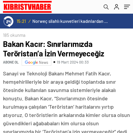
15:21
/
Norweç silahlı kuvvetleri kadınlardan oluşan özel kuvvetler eğitimlerini başlattı.
185 okunma
Bakan Kacır: Sınırlarımızda
Teröristan’a İzin Vermeyeceğiz
19 Mart 2024 00:33
ABONE OL
News
Sanayi ve Teknoloji Bakanı Mehmet Fatih Kacır,
hemşehirlileriyle bir araya geldiği toplantıda sınır
ötesinde kullanılan savunma sistemleriyle alakalı
konuştu. Bakan Kacır, “Sınırlarımızın ötesinde
kurulmaya çalışılan ‘Teröristan’ haritalarını yırtıp
atıyoruz. O teröristlerin arkalarında kimler olursa olsun
güvendikleri ağababaları kim olursa olsun
sınırlarımızda bir ‘Teröristan’a izin vermeyeceğiz” dedi.