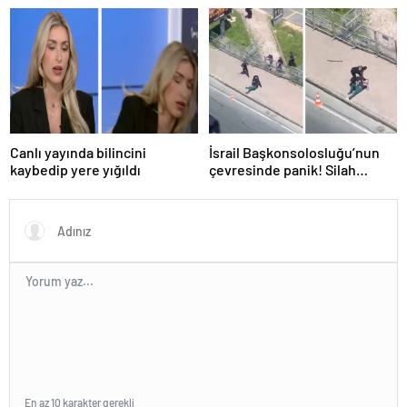
Canlı yayında bilincini
İsrail Başkonsolosluğu’nun
kaybedip yere yığıldı
çevresinde panik! Silah
sesleri duyuldu, valilikten
açıklama geldi
En az 10 karakter gerekli