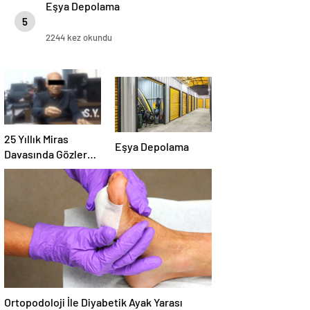
Eşya Depolama
5
2244 kez okundu
25 Yıllık Miras
Eşya Depolama
Davasında Gözler
Temmuz Ayındaki
Karar Duruşmasına
Çevrildi
Ortopodoloji İle Diyabetik Ayak Yarası