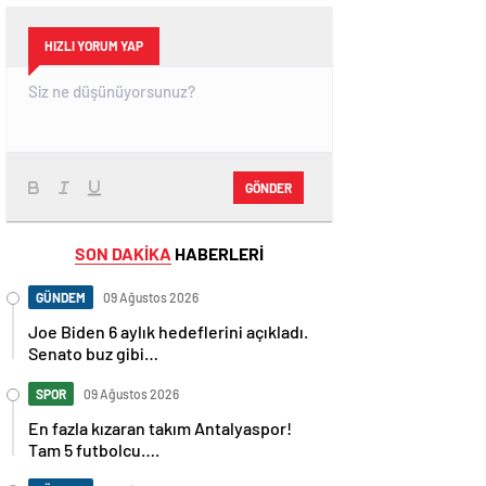
HIZLI YORUM YAP
GÖNDER
SON DAKİKA
HABERLERİ
GÜNDEM
09 Ağustos 2026
Joe Biden 6 aylık hedeflerini açıkladı.
Senato buz gibi…
SPOR
09 Ağustos 2026
En fazla kızaran takım Antalyaspor!
Tam 5 futbolcu….