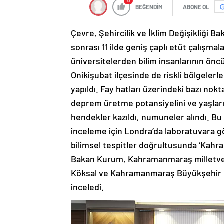
0
BEĞENDİM
ABONE OL
Çevre, Şehircilik ve İklim Değişikliği 
sonrası 11 ilde geniş çaplı etüt çalışma
üniversitelerden bilim insanlarının ön
Onikişubat ilçesinde de riskli bölgelerle
yapıldı. Fay hatları üzerindeki bazı nokt
deprem üretme potansiyelini ve yaşları
hendekler kazıldı, numuneler alındı. Bu
inceleme için Londra’da laboratuvara gö
bilimsel tespitler doğrultusunda ‘Kah
Bakan Kurum, Kahramanmaraş milletveki
Köksal ve Kahramanmaraş Büyükşehir Be
inceledi.