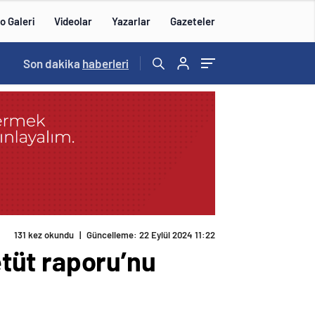
o Galeri
Videolar
Yazarlar
Gazeteler
14:57
Son dakika
/
haberleri
131 kez okundu
|
Güncelleme: 22 Eylül 2024 11:22
tüt raporu’nu