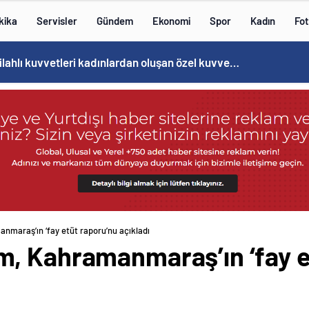
kika
Servisler
Gündem
Ekonomi
Spor
Kadın
Fot
Cristiano Ronaldo’nun akıllara zarar tüm kariyerinin istatistiğini çıkardık !
maraş’ın ‘fay etüt raporu’nu açıkladı
, Kahramanmaraş’ın ‘fay e