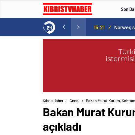
Son Da
Norweç silahlı kuvvetleri kadınlardan oluşan özel kuvvetler eğitimlerini başlattı.
15:20
/
Kıbrıs Haber
Genel
Bakan Murat Kurum, Kahraman
Bakan Murat Kurum
açıkladı