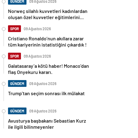
GÜNDEM
09 Ağustos 2026
Norweç silahlı kuvvetleri kadınlardan
oluşan özel kuvvetler eğitimlerini
başlattı.
SPOR
09 Ağustos 2026
Cristiano Ronaldo’nun akıllara zarar
tüm kariyerinin istatistiğini çıkardık !
SPOR
09 Ağustos 2026
Galatasaray’a kötü haber! Monaco’dan
flaş Onyekuru kararı.
GÜNDEM
09 Ağustos 2026
Trump’tan seçim sonrası ilk mülakat
GÜNDEM
09 Ağustos 2026
Avusturya başbakanı Sebastian Kurz
ile ilgili bilinmeyenler