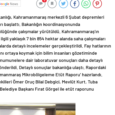
0
News
Bakanlığı, Kahramanmaraş merkezli 6 Şubat depremleri
ları başlattı. Bakanlığın koordinasyonunda
cülüğünde çalışmalar yürütüldü. Kahramanmaraş’ın
 ilgili yaklaşık 7 bin 854 hektar alanda saha çalışmaları
alarda detaylı incelemeler gerçekleştirildi. Fay hatlarının
nı ortaya koymak için bilim insanları gözetiminde
 numunelere dair laboratuvar sonuçları daha detaylı
nderildi. Detaylı sonuçlar bakanlığa ulaştı. Rapordaki
ramanmaraş Mikrobölgeleme Etüt Raporu’ hazırlandı.
lleri Ömer Oruç Bilal Debgici, Mevlüt Kurt, Tuba
lediye Başkanı Fırat Görgel ile etüt raporunu