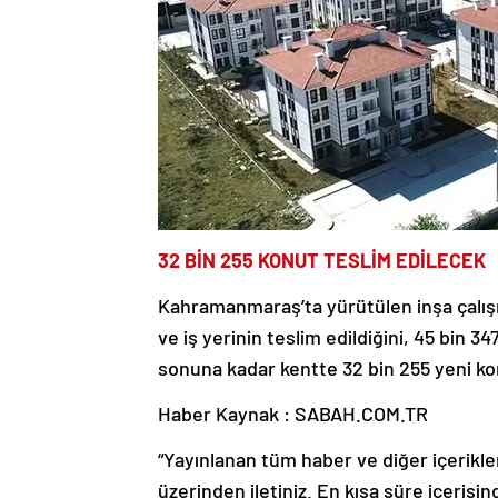
32 BİN 255 KONUT TESLİM EDİLECEK
Kahramanmaraş’ta yürütülen inşa çalışma
ve iş yerinin teslim edildiğini, 45 bin 3
sonuna kadar kentte 32 bin 255 yeni ko
Haber Kaynak : SABAH.COM.TR
“Yayınlanan tüm haber ve diğer içerikler i
üzerinden iletiniz. En kısa süre içerisin