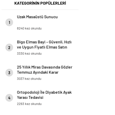
KATEGORİNİN POPÜLERLERİ
Uzak Masaüstü Sunucu
1
8240 kez okundu
Bigo Elmas Bayi – Güvenli, Hızlı
ve Uygun Fiyatlı Elmas Satın
2
Almanın Yeni Adresi
3330 kez okundu
25 Yıllık Miras Davasında Gözler
Temmuz Ayındaki Karar
3
Duruşmasına Çevrildi
3037 kez okundu
Ortopodoloji İle Diyabetik Ayak
Yarası Tedavisi
4
2293 kez okundu