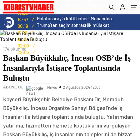
Buluştu
Norweç silahlı kuvvetleri kadınlardan oluşan özel kuvvetler eğitimlerini başlattı.
15:21
/
Cristiano Ronaldo’nun akıllara zarar tüm kariyerinin istatistiğini çıkardık !
15:20
/
Galatasaray’a kötü haber! Monaco’dan flaş Onyekuru kararı.
14:57
/
Trump’tan seçim sonrası ilk mülakat
00:19
/
Avusturya başbakanı Sebastian Kurz ile ilgili bilinmeyenler
01:16
/
Avusturya başbakanı Sebastian Kurz ile ilgili bilinmeyenler
01:16
/
Norveç’i ziyaret etmeniz için gereken 25 sebep
02:09
/
174 okunma
Kış Alışverişlerinde Tasarruf Etmenin Yolları
22:03
/
Başkan Büyükkılıç, İncesu OSB’de İş
İnsanlarıyla İstişare Toplantısında
Buluştu
2 Ağustos 2024 12:03
ABONE OL
News
Kayseri Büyükşehir Belediye Başkanı Dr. Memduh
Büyükkılıç, İncesu Organize Sanayi Bölgesi’nde iş
insanları ile istişare toplantısında buluştu. Yatırımdan
yatırıma, hizmetten hizmete koştuklarını vurgulayan
Başkan Büyükkılıç, iş insanlarının taleplerini de bizzat