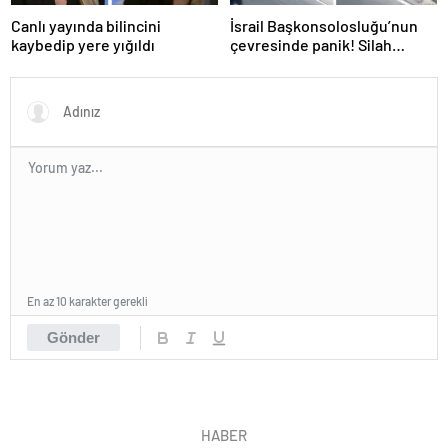
Canlı yayında bilincini
İsrail Başkonsolosluğu’nun
kaybedip yere yığıldı
çevresinde panik! Silah
sesleri duyuldu, valilikten
açıklama geldi
En az 10 karakter gerekli
Gönder
HABER