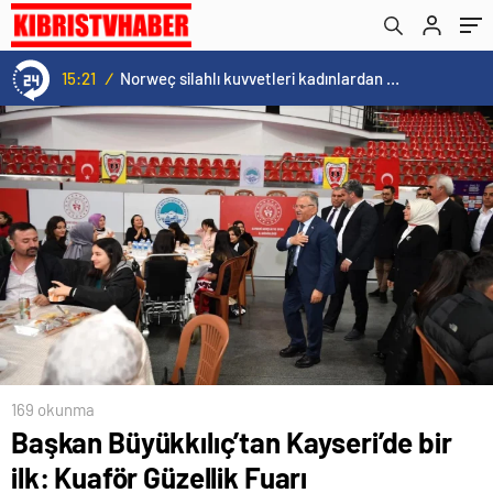
değişmiyor”
15:21
/
Norweç silahlı kuvvetleri kadınlardan oluşan özel kuvvetler eğitimlerini başlattı.
169 okunma
Başkan Büyükkılıç’tan Kayseri’de bir
ilk: Kuaför Güzellik Fuarı