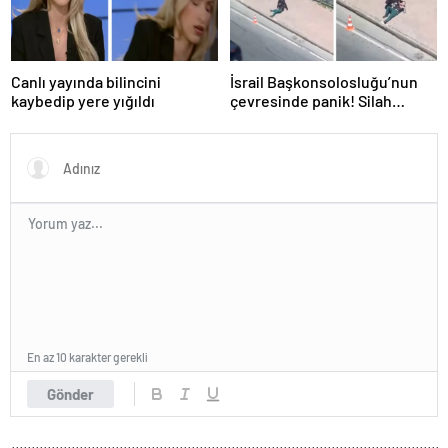
Canlı yayında bilincini
İsrail Başkonsolosluğu’nun
kaybedip yere yığıldı
çevresinde panik! Silah
sesleri duyuldu, valilikten
açıklama geldi
En az 10 karakter gerekli
Gönder