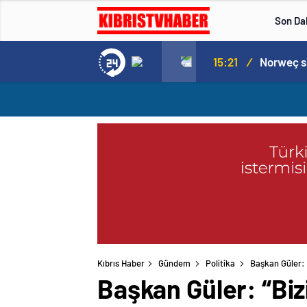
Son Da
Norweç silahlı kuvvetleri kadınlardan oluşan özel kuvvetler eğitimlerini başlattı.
15:20
/
Kıbrıs Haber
Gündem
Politika
Başkan Güler: 
Başkan Güler: “Bi