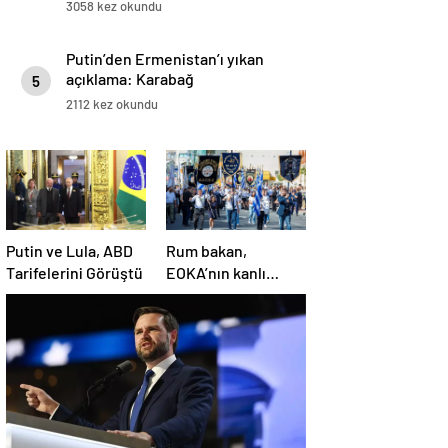
3058 kez okundu
Putin’den Ermenistan’ı yıkan
açıklama: Karabağ
5
Azerbaycan’ın ayrılmaz bir
2112 kez okundu
parçasıdır!
Putin ve Lula, ABD
Rum bakan,
Tarifelerini Görüştü
EOKA’nın kanlı
mirasına sahip çıkıp
Girne’yi hedef
gösterdi