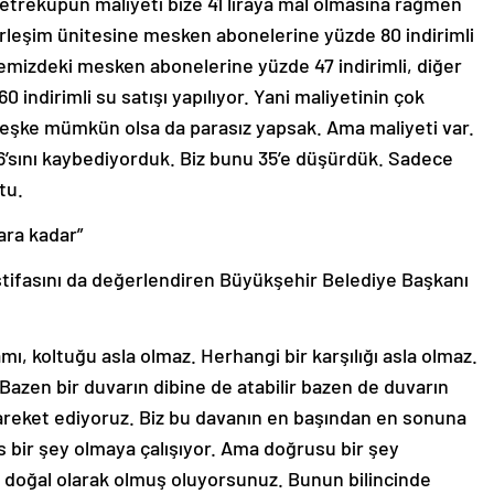
metreküpün maliyeti bize 41 liraya mal olmasına rağmen
rleşim ünitesine mesken abonelerine yüzde 80 indirimli
lçemizdeki mesken abonelerine yüzde 47 indirimli, diğer
 indirimli su satışı yapılıyor. Yani maliyetinin çok
 Keşke mümkün olsa da parasız yapsak. Ama maliyeti var.
6’sını kaybediyorduk. Biz bunu 35’e düşürdük. Sadece
tu.
ara kadar”
stifasını da değerlendiren Büyükşehir Belediye Başkanı
, koltuğu asla olmaz. Herhangi bir karşılığı asla olmaz.
 Bazen bir duvarın dibine de atabilir bazen de duvarın
e hareket ediyoruz. Biz bu davanın en başından en sonuna
s bir şey olmaya çalışıyor. Ama doğrusu bir şey
 doğal olarak olmuş oluyorsunuz. Bunun bilincinde