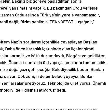
rekir. Bakınız biz göreve başladıktan sonra
yerel yansımasını yaptık. Bu bakımdan Ordu yerelde
ız zaman Ordu aslında Türkiye’nin yerele yansımasıdır.
 nesli değil. Bizim neslimiz, TEKNOFEST kuşağıdır.”
ltem Naz’ın sorularını içtenlikle cevaplayan Başkan
ak. Daha önce karanlık içerisinde olan ilçeler şimdi
kaklar karanlık ve kötü durumdaydı. Biz göreve geldikten
adık. Önce alt sonra da üstyapı çalışmalarını tamamladık.
erimize doğalgazı getireceğiz. Belediyecilik budur. Bunları
ız da var. Çok zengin de bir belediyeyeyiz. Bunlar
 Yeni arsalar üretiyoruz. Teknolojide üretiyoruz. Önemli
olojiyi de il dışına satıyoruz” dedi.