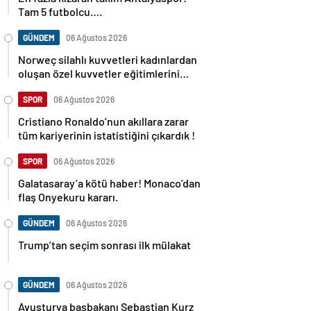
Tam 5 futbolcu….
GÜNDEM
06 Ağustos 2026
Norweç silahlı kuvvetleri kadınlardan
oluşan özel kuvvetler eğitimlerini
başlattı.
SPOR
06 Ağustos 2026
Cristiano Ronaldo’nun akıllara zarar
tüm kariyerinin istatistiğini çıkardık !
SPOR
06 Ağustos 2026
Galatasaray’a kötü haber! Monaco’dan
flaş Onyekuru kararı.
GÜNDEM
06 Ağustos 2026
Trump’tan seçim sonrası ilk mülakat
GÜNDEM
06 Ağustos 2026
Avusturya başbakanı Sebastian Kurz