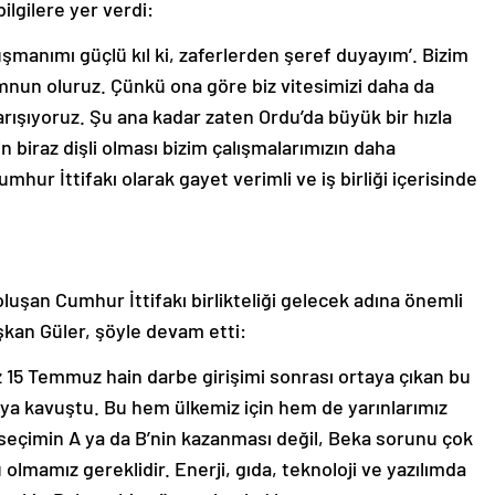
ilgilere yer verdi:
düşmanımı güçlü kıl ki, zaferlerden şeref duyayım’. Bizim
nun oluruz. Çünkü ona göre biz vitesimizi daha da
yarışıyoruz. Şu ana kadar zaten Ordu’da büyük bir hızla
 biraz dişli olması bizim çalışmalarımızın daha
mhur İttifakı olarak gayet verimli ve iş birliği içerisinde
luşan Cumhur İttifakı birlikteliği gelecek adına önemli
aşkan Güler, şöyle devam etti:
z 15 Temmuz hain darbe girişimi sonrası ortaya çıkan bu
apıya kavuştu. Bu hem ülkemiz için hem de yarınlarımız
da seçimin A ya da B’nin kazanması değil, Beka sorunu çok
olmamız gereklidir. Enerji, gıda, teknoloji ve yazılımda