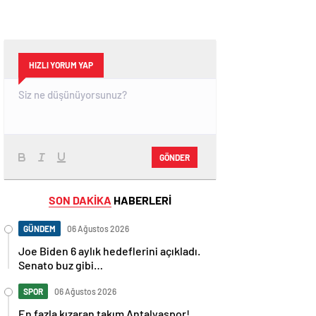
HIZLI YORUM YAP
GÖNDER
SON DAKİKA
HABERLERİ
GÜNDEM
06 Ağustos 2026
Joe Biden 6 aylık hedeflerini açıkladı.
Senato buz gibi…
SPOR
06 Ağustos 2026
En fazla kızaran takım Antalyaspor!