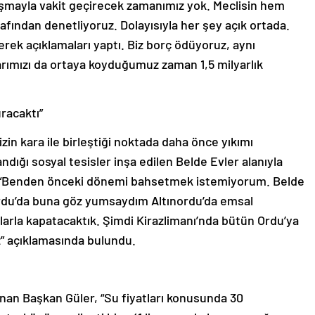
ışmayla vakit geçirecek zamanımız yok. Meclisin hem
fından denetliyoruz. Dolayısıyla her şey açık ortada.
ek açıklamaları yaptı. Biz borç ödüyoruz, aynı
larımızı da ortaya koyduğumuz zaman 1,5 milyarlık
racaktı”
zin kara ile birleştiği noktada daha önce yıkımı
ndığı sosyal tesisler inşa edilen Belde Evler alanıyla
r, “Benden önceki dönemi bahsetmek istemiyorum. Belde
 Ordu’da buna göz yumsaydım Altınordu’da emsal
larla kapatacaktık. Şimdi Kirazlimanı’nda bütün Ordu’ya
z” açıklamasında bulundu.
ulunan Başkan Güler, “Su fiyatları konusunda 30