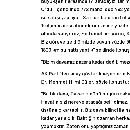
büyükşehir arasında 17. sıradayız. Bir 
Ordu il genelinde 772 mahallede 492 ye
su satışı yapılıyor. Sahilde bulunan 5 i
14 ilçemizdeki abonelerimize ise yüzde 60
altında satıyoruz. Su temel bir sorun.
Biz göreve geldiğimizde suyun yüzde 5
1800 km su hattı yaptık” şeklinde konuş
“Bizim davamız pazara kadar değil, mez
AK Parti’den aday gösterilmeyenlerin i
Dr. Mehmet Hilmi Güler, şöyle konuştu:
“Bu bir dava. Davanın dünü bugün makamı
Hayatın sizi nereye atacağı belli olmaz.
üstüne çıkartabilir. Biz dava bilinci il
kadar yer aldık. Baktığınız zaman herke
yapmaktır. Zaten onu yaptığınız zaman,