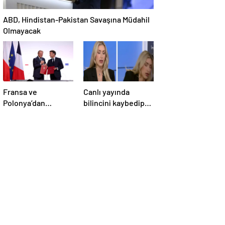
ABD, Hindistan-Pakistan Savaşına Müdahil
Olmayacak
Fransa ve
Canlı yayında
Polonya’dan
bilincini kaybedip
Savunma Anlaşması
yere yığıldı