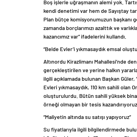
Boş işlerle uğraşmanın alemi yok. Tart
kendi denetimi var hem de Sayıştay tara
Plan bütçe komisyonumuzun başkanı ger
zamanda borçlarımızı azalttık ve varlık
kazancımız var” ifadelerini kullandı.
“Belde Evler’i yıkmasaydık emsal oluştu
Altınordu Kirazlimanı Mahallesi’nde deni
gerçekleştirilen ve yerine halkın yararla
ilgili açıklamada bulunan Başkan Güle
Evleri yıkmasaydık, 110 km sahili olan
oluşturulurdu. Bütün sahili yüksek bina
örneği olmayan bir tesis kazandırıyoru
“Maliyetin altında su satışı yapıyoruz”
Su fiyatlarıyla ilgili bilgilendirmede b