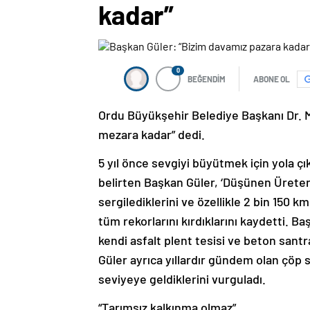
kadar”
0
BEĞENDİM
ABONE OL
Ordu Büyükşehir Belediye Başkanı Dr. M
mezara kadar” dedi.
5 yıl önce sevgiyi büyütmek için yola ç
belirten Başkan Güler, ‘Düşünen Üreten 
sergilediklerini ve özellikle 2 bin 150 
tüm rekorlarını kırdıklarını kaydetti. Ba
kendi asfalt plent tesisi ve beton santral
Güler ayrıca yıllardır gündem olan çöp
seviyeye geldiklerini vurguladı.
“Tarımsız kalkınma olmaz”