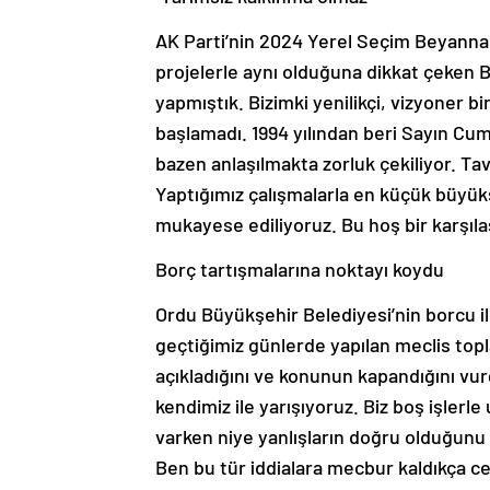
AK Parti’nin 2024 Yerel Seçim Beyannam
projelerle aynı olduğuna dikkat çeken B
yapmıştık. Bizimki yenilikçi, vizyoner bir
başlamadı. 1994 yılından beri Sayın Cu
bazen anlaşılmakta zorluk çekiliyor. Ta
Yaptığımız çalışmalarla en küçük büyü
mukayese ediliyoruz. Bu hoş bir karşıla
Borç tartışmalarına noktayı koydu
Ordu Büyükşehir Belediyesi’nin borcu il
geçtiğimiz günlerde yapılan meclis top
açıkladığını ve konunun kapandığını vur
kendimiz ile yarışıyoruz. Biz boş işlerl
varken niye yanlışların doğru olduğunu
Ben bu tür iddialara mecbur kaldıkça 