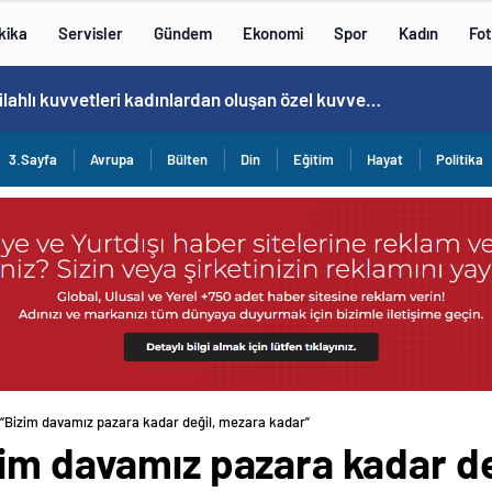
kika
Servisler
Gündem
Ekonomi
Spor
Kadın
Fot
Cristiano Ronaldo’nun akıllara zarar tüm kariyerinin istatistiğini çıkardık !
3.Sayfa
Avrupa
Bülten
Din
Eğitim
Hayat
Politika
“Bizim davamız pazara kadar değil, mezara kadar”
zim davamız pazara kadar d