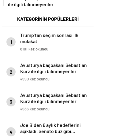
ile ilgili bilinmeyenler
KATEGORİNİN POPÜLERLERİ
Trump’tan seçim sonrası ilk
mülakat
1
8101 kez okundu
Avusturya başbakanı Sebastian
Kurz ile ilgili bilinmeyenler
2
4990 kez okundu
Avusturya başbakanı Sebastian
Kurz ile ilgili bilinmeyenler
3
4986 kez okundu
Joe Biden 6 aylık hedeflerini
açıkladı. Senato buz gibi…
4