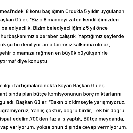
esi’ndeki 8 konu başlığının Ordu’da 5 yıldır uygulanan
aşkan Güler, “Biz o 8 maddeyi zaten kendiliğimizden
 belediyecilik. Bizim belediyeciliğimiz 5 yıl önce
mhurbaşkanımızla beraber çalıştık. Yaptığımız şeylerde
vuk şu bu deniliyor ama tarımsız kalkınma olmaz.
kşehir olmamıza rağmen en büyük büyükşehirle
ştırma” diye konuştu.
e ilgili tartışmalara nokta koyan Başkan Güler,
lantısında plan bütçe komisyonunun borç miktarlarını
guladı. Başkan Güler, “Bakın biz kimseyle yarışmıyoruz,
e uğramıyoruz. Yanlış çoktur, doğru birdir. Tek bir doğru
 ispat edelim.700’den fazla iş yaptık. Bütçe meydanda.
cevap veriyorum, yoksa onun dışında cevap vermiyorum.