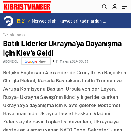
15:21
/
Norweç silahlı kuvvetleri kadınlardan oluşan özel kuvvetler eğitimlerini başlattı.
175 okunma
Batılı Liderler Ukrayna’ya Dayanışma
İçin Kiev’e Geldi
11 Mayıs 2024 00:33
ABONE OL
News
Belçika Başbakanı Alexander de Croo, İtalya Başbakanı
Giorgia Meloni, Kanada Başbakanı Justin Trudeau ve
Avrupa Komisyonu Başkanı Ursula von der Leyen,
Rusya- Ukrayna Savaşı’nın ikinci yılı geride kalırken
Ukrayna’ya dayanışma için Kiev’e gelerek Gostomel
Havalimanı’nda Ukrayna Devlet Başkanı Vladimir
Zelenskiy ile basın toplantısı düzenledi. Ukrayna’ya
destek açıklaması yapan NATO Genel Sekreteri Jens