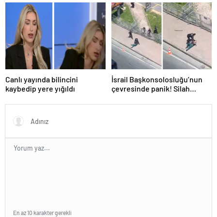
Canlı yayında bilincini
İsrail Başkonsolosluğu’nun
kaybedip yere yığıldı
çevresinde panik! Silah
sesleri duyuldu, valilikten
açıklama geldi
En az 10 karakter gerekli