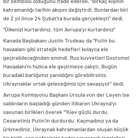
bir sembolü olduğunu ifade ederek, “Birkaç kişinin
kahramanlığı tarihin akışını değiştirdi. Bunlardan biri
de 2 yıl önce 24 Şubat’ta burada gerçekleşti” dedi.
“Ülkenizi kurtardınız, tüm Avrupa’yı kurtardınız”
Kanada Başbakanı Justin Trudeau da “Putin bu
havaalanı gibi stratejik hedefleri kolayca ele
geçirebileceğinden emindi. Rus kuvvetleri Gostomel
Havaalanı’nı hızlıca ele geçirmeye çalıştı. Bugün
buradaki barlığımız yanıldığını görebilirsiniz.
Ukraynalılar ortak geleceğimiz için savaşıyor” dedi.
Avrupa Komisyonu Başkanı Ursula von der Leyen ise
saldırıların başladığı günden itibaren Ukrayna’yı
savunan birlikleri överek “”Kiev güçlü durdu.
Cesaretiniz Putin’in durdurdu. Kaçmadınız ya da
ürkmediniz. Ukraynalı kahramanlardan oluşan küçük
bir birlik, son nefesinize kadar savaşarak işgalcileri