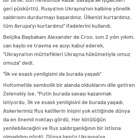
geri püskürttü. Rusya’nın Ukrayna’nın kalbine yönelik
saldırısını durdurmayı başardınız. Ülkenizi kurtardınız,
tüm Avrupa’yı kurtardınız” ifadelerini kullandı.
Belçika Başbakanı Alexander de Croo, son 2 yılın yıkım,
can kaybı ve travma ve acıyı kabul ederek,
“Ukrayna’nın müttefikleri Ukrayna hükümetiyle omuz
omuza” dedi.
“İlk ve esaslı yenilgisini de burada yaşadı”
Holtomel’de sembolik bir alanda olduklarını dile getiren
Zelenskiy ise, “Putin burada savaşı kazanmak
istiyordu. İlk ve esaslı yenilgisini de burada yaşadı.
Askerlerimiz Rus katillerin inişini yok ettiğinde dünya
da en önemli noktayı gördü. Her kötülüğün
yenilebileceğini ve Rus saldırganlığının bir istisna
olmadığını gördü. Dünya henüz Ukrayna’ya