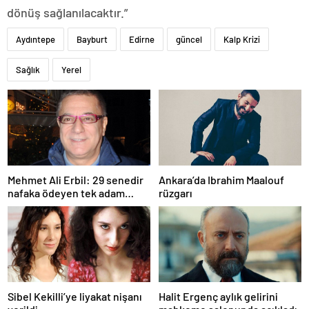
dönüş sağlanılacaktır.”
Aydıntepe
Bayburt
Edirne
güncel
Kalp Krizi
Sağlık
Yerel
Mehmet Ali Erbil: 29 senedir
Ankara’da Ibrahim Maalouf
nafaka ödeyen tek adam
rüzgarı
olabilirim
Sibel Kekilli’ye liyakat nişanı
Halit Ergenç aylık gelirini