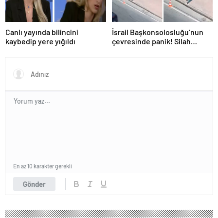
Canlı yayında bilincini
İsrail Başkonsolosluğu’nun
kaybedip yere yığıldı
çevresinde panik! Silah
sesleri duyuldu, valilikten
açıklama geldi
En az 10 karakter gerekli
Gönder