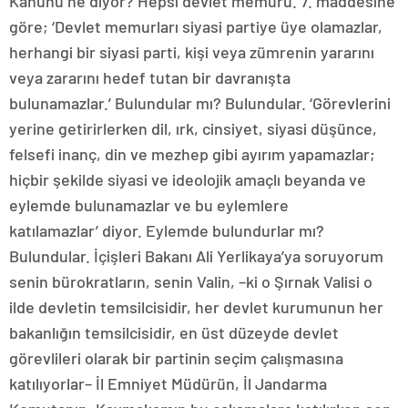
Kanunu ne diyor? Hepsi devlet memuru. 7. maddesine
göre; ‘Devlet memurları siyasi partiye üye olamazlar,
herhangi bir siyasi parti, kişi veya zümrenin yararını
veya zararını hedef tutan bir davranışta
bulunamazlar.’ Bulundular mı? Bulundular. ‘Görevlerini
yerine getirirlerken dil, ırk, cinsiyet, siyasi düşünce,
felsefi inanç, din ve mezhep gibi ayırım yapamazlar;
hiçbir şekilde siyasi ve ideolojik amaçlı beyanda ve
eylemde bulunamazlar ve bu eylemlere
katılamazlar’ diyor. Eylemde bulundurlar mı?
Bulundular. İçişleri Bakanı Ali Yerlikaya’ya soruyorum
senin bürokratların, senin Valin, –ki o Şırnak Valisi o
ilde devletin temsilcisidir, her devlet kurumunun her
bakanlığın temsilcisidir, en üst düzeyde devlet
görevlileri olarak bir partinin seçim çalışmasına
katılıyorlar– İl Emniyet Müdürün, İl Jandarma