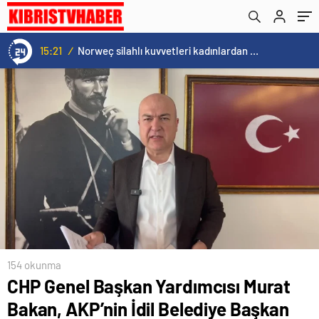
Haznedar’ın seçim çalışmalarına tepki
gösterdi
15:21
/
Norweç silahlı kuvvetleri kadınlardan oluşan özel kuvvetler eğitimlerini başlattı.
154 okunma
CHP Genel Başkan Yardımcısı Murat
Bakan, AKP’nin İdil Belediye Başkan