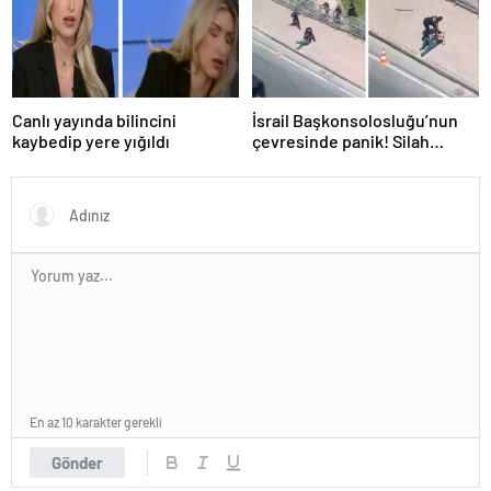
Canlı yayında bilincini
İsrail Başkonsolosluğu’nun
kaybedip yere yığıldı
çevresinde panik! Silah
sesleri duyuldu, valilikten
açıklama geldi
En az 10 karakter gerekli
Gönder