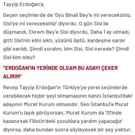
Tayyip Erdoğan’a.
Geçen seçimlerde de ‘Oyu Binali Bey’e mi vereceksiniz,
Sisi’ye mi vereceksiniz’ diyordu. O gün Sisi ile
düşmandı, Ekrem Bey’e Sisi diyordu. Daha 1 ay olmadı,
gitti Sisi’nin elini sıktı, yüzünü öptü, kardeşine sarılır
gibi sarıldı. Şimdi soralım, kim Sisi, Sisi nerede? Şimdi
Sisi kim oldu?
“ERDOĞAN’IN YERİNDE OLSAM BU ADAYI ÇEKER
ALIRIM”
Recep Tayyip Erdoğan’ın Türkiye’ye yerel seçimlerde
verebilecek hiçbir şeyi olmamasının kanıtı İstanbul’daki
adayının Murat Kurum olmasıdır. Sen İstanbul’a Murat
Kurum’u layık görüyorsan, Murat Kurum da ’31’inde
kazanırsak Filistin’deki çocuklara yardım yapacağız’
diyorsa, daha bundan sonra söyleyecek bir şey yoktur.