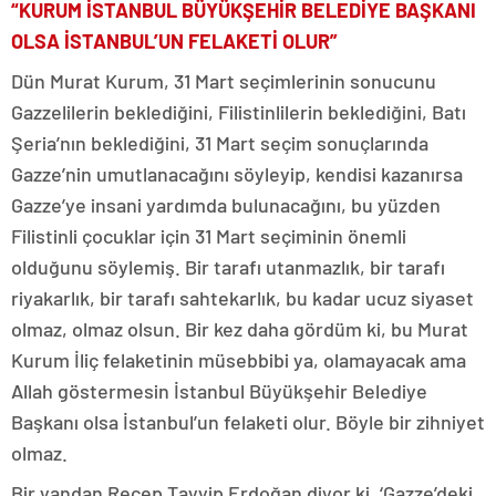
“KURUM İSTANBUL BÜYÜKŞEHİR BELEDİYE BAŞKANI
OLSA İSTANBUL’UN FELAKETİ OLUR”
Dün Murat Kurum, 31 Mart seçimlerinin sonucunu
Gazzelilerin beklediğini, Filistinlilerin beklediğini, Batı
Şeria’nın beklediğini, 31 Mart seçim sonuçlarında
Gazze’nin umutlanacağını söyleyip, kendisi kazanırsa
Gazze’ye insani yardımda bulunacağını, bu yüzden
Filistinli çocuklar için 31 Mart seçiminin önemli
olduğunu söylemiş. Bir tarafı utanmazlık, bir tarafı
riyakarlık, bir tarafı sahtekarlık, bu kadar ucuz siyaset
olmaz, olmaz olsun. Bir kez daha gördüm ki, bu Murat
Kurum İliç felaketinin müsebbibi ya, olamayacak ama
Allah göstermesin İstanbul Büyükşehir Belediye
Başkanı olsa İstanbul’un felaketi olur. Böyle bir zihniyet
olmaz.
Bir yandan Recep Tayyip Erdoğan diyor ki, ‘Gazze’deki