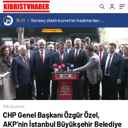
Murat Kurum’a Tepki Gösterdi
15:20
/
Cristiano Ronaldo’nun akıllara zarar tüm kariyerinin istatistiğini çıkardık !
168 okunma
CHP Genel Başkanı Özgür Özel,
AKP’nin İstanbul Büyükşehir Belediye