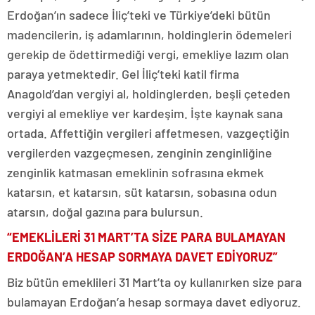
Erdoğan’ın sadece İliç’teki ve Türkiye’deki bütün
madencilerin, iş adamlarının, holdinglerin ödemeleri
gerekip de ödettirmediği vergi, emekliye lazım olan
paraya yetmektedir. Gel İliç’teki katil firma
Anagold’dan vergiyi al, holdinglerden, beşli çeteden
vergiyi al emekliye ver kardeşim. İşte kaynak sana
ortada. Affettiğin vergileri affetmesen, vazgeçtiğin
vergilerden vazgeçmesen, zenginin zenginliğine
zenginlik katmasan emeklinin sofrasına ekmek
katarsın, et katarsın, süt katarsın, sobasına odun
atarsın, doğal gazına para bulursun.
“EMEKLİLERİ 31 MART’TA SİZE PARA BULAMAYAN
ERDOĞAN’A HESAP SORMAYA DAVET EDİYORUZ”
Biz bütün emeklileri 31 Mart’ta oy kullanırken size para
bulamayan Erdoğan’a hesap sormaya davet ediyoruz.