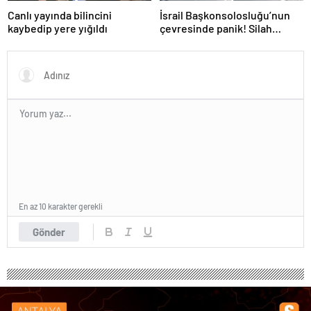
Canlı yayında bilincini
İsrail Başkonsolosluğu’nun
kaybedip yere yığıldı
çevresinde panik! Silah
sesleri duyuldu, valilikten
açıklama geldi
En az 10 karakter gerekli
Gönder