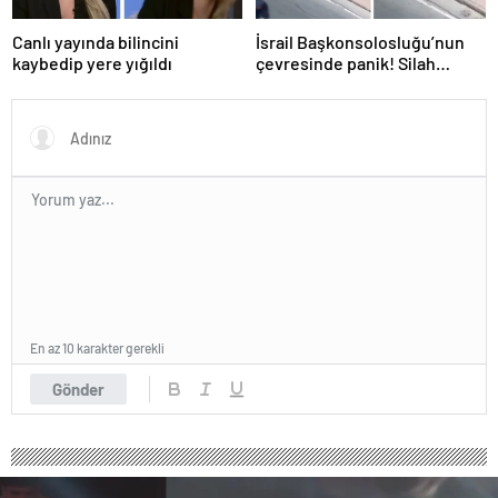
Canlı yayında bilincini
İsrail Başkonsolosluğu’nun
kaybedip yere yığıldı
çevresinde panik! Silah
sesleri duyuldu, valilikten
açıklama geldi
En az 10 karakter gerekli
Gönder