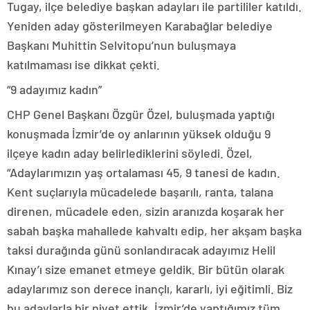
Tugay, ilçe belediye başkan adayları ile partililer katıldı.
Yeniden aday gösterilmeyen Karabağlar belediye
Başkanı Muhittin Selvitopu’nun buluşmaya
katılmaması ise dikkat çekti.
“9 adayımız kadın”
CHP Genel Başkanı Özgür Özel, buluşmada yaptığı
konuşmada İzmir’de oy anlarının yüksek olduğu 9
ilçeye kadın aday belirlediklerini söyledi. Özel,
“Adaylarımızın yaş ortalaması 45, 9 tanesi de kadın.
Kent suçlarıyla mücadelede başarılı, ranta, talana
direnen, mücadele eden, sizin aranızda koşarak her
sabah başka mahallede kahvaltı edip, her akşam başka
taksi durağında günü sonlandıracak adayımız Helil
Kınay’ı size emanet etmeye geldik. Bir bütün olarak
adaylarımız son derece inançlı, kararlı, iyi eğitimli. Biz
bu adaylarla bir niyet ettik, İzmir’de yaptığımız tüm