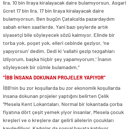
lira, 10 bin liraya kiralayacak daire bulamıyorsun. Asgari
ücret 17 bin lira. 17 bin liraya kiralayacak daire
bulamıyorsun. Ben bugün Çatalca’da pazardaydım
sabah erken saatlerde. Yani bazı şeylerde artık
siyasetçi bile söyleyecek sözü kalmıyor. Elinde bir
torba yok, poşet yok, elleri cebinde geziyor, ‘ne
yapıyorsun’ dedim. Dedi ki ‘vallahi gezip tezgahları
izliyorum, başka hiçbir şey yapamıyorum.’ İnanın
söyleyecek bir cümle bulamadım.”
“İBB İNSANA DOKUNAN PROJELER YAPIYOR”
İBB’nin bu zor koşullarda bu zor ekonomik koşullarda
insana dokunan projeler yaptığını belirten Çelik
“Mesela Kent Lokantaları. Normal bir lokantada çorba
fiyatına dört çeşit yemek yiyor insanlar. Mesela çocuk
kreşleri ve o kreşlere dar gelirli ailelerin çocukları
kaydediliyor. Kadınlar da sosyal hayata katılıyor.