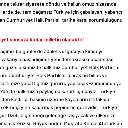
rısında tekrar siyasete döndü ve halkın omuz hizasında
lerde de, tam bağımsız Türkiye için çabalayan, yabancı
lan Cumhuriyet Halk Partisi, tarihe karşı sorumluluğunu
et sonsuza kadar milletin olacaktır”
yacağımız bu günlerde adalet vurgusuyla kimseyi
 vakarıyla başladığımız yeni demokrasi mücadelesi;
e güzel ülkemizde halkımız Cumhuriyet Halk Partisi’ni
tüm Cumhuriyet Halk Partililer olarak bu bilinç ve
 partimize yaşattığımız gururu, yapılacak -zamanında ya
’de de halkımızla paylaşma kararlılığındayız. Türkiye
en kaldırıp, başının üzerine koyanların ittifakıdır.
ekmeği yine kaldırmak hepimizin görevidir. Türkiye
gür Özel ile geleneği geleceğe taşıyacak ve ülkemize
Bilinsin isteriz ki; Büyük önder, Mustafa Kemal Atatürk’ün