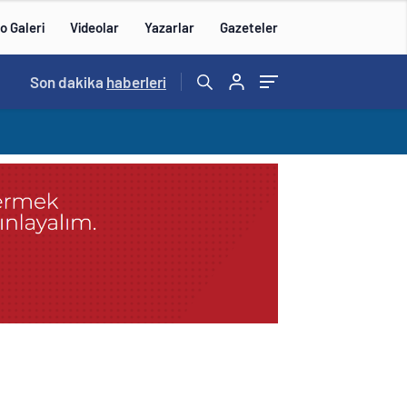
o Galeri
Videolar
Yazarlar
Gazeteler
14:57
Son dakika
/
haberleri