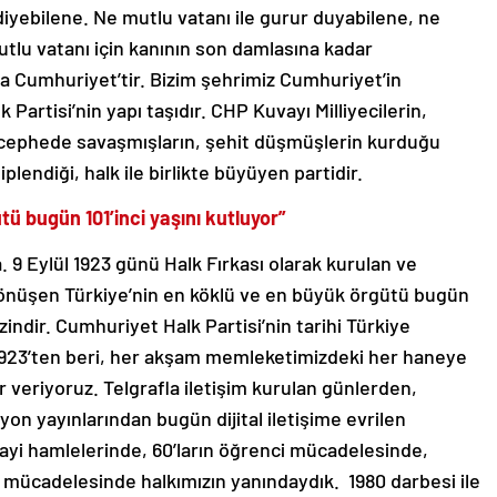
iyebilene. Ne mutlu vatanı ile gurur duyabilene, ne
utlu vatanı için kanının son damlasına kadar
da Cumhuriyet’tir. Bizim şehrimiz Cumhuriyet’in
Partisi’nin yapı taşıdır. CHP Kuvayı Milliyecilerin,
r cephede savaşmışların, şehit düşmüşlerin kurduğu
iplendiği, halk ile birlikte büyüyen partidir.
tü bugün 101’inci yaşını kutluyor”
a. 9 Eylül 1923 günü Halk Fırkası olarak kurulan ve
önüşen Türkiye’nin en köklü ve en büyük örgütü bugün
zindir. Cumhuriyet Halk Partisi’nin tarihi Türkiye
ir. 1923’ten beri, her akşam memleketimizdeki her haneye
 veriyoruz. Telgrafla iletişim kurulan günlerden,
yon yayınlarından bugün dijital iletişime evrilen
nayi hamlelerinde, 60’ların öğrenci mücadelesinde,
i mücadelesinde halkımızın yanındaydık. 1980 darbesi ile