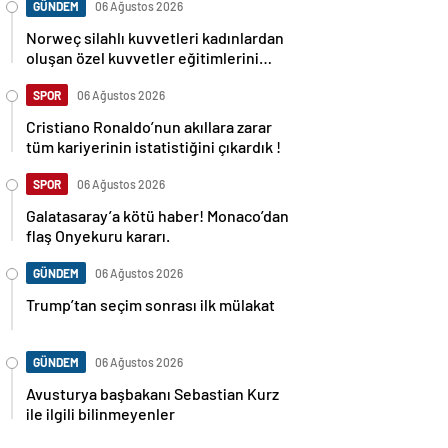
GÜNDEM
06 Ağustos 2026
Norweç silahlı kuvvetleri kadınlardan
oluşan özel kuvvetler eğitimlerini
başlattı.
SPOR
06 Ağustos 2026
Cristiano Ronaldo’nun akıllara zarar
tüm kariyerinin istatistiğini çıkardık !
SPOR
06 Ağustos 2026
Galatasaray’a kötü haber! Monaco’dan
flaş Onyekuru kararı.
GÜNDEM
06 Ağustos 2026
Trump’tan seçim sonrası ilk mülakat
GÜNDEM
06 Ağustos 2026
Avusturya başbakanı Sebastian Kurz
ile ilgili bilinmeyenler