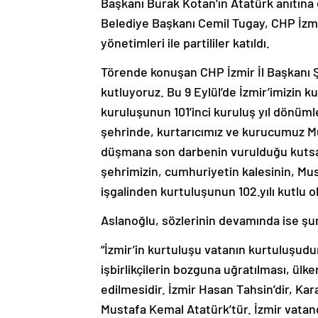
Başkanı Burak Kotan’ın Atatürk anıtına
Belediye Başkanı Cemil Tugay, CHP İzmir M
yönetimleri ile partililer katıldı.
Törende konuşan CHP İzmir İl Başkanı Ş
kutluyoruz. Bu 9 Eylül’de İzmir’imizin 
kuruluşunun 101’inci kuruluş yıl dönüm
şehrinde, kurtarıcımız ve kurucumuz Mu
düşmana son darbenin vurulduğu kutsal
şehrimizin, cumhuriyetin kalesinin, Mus
işgalinden kurtuluşunun 102.yılı kutlu o
Aslanoğlu, sözlerinin devamında ise şun
“İzmir’in kurtuluşu vatanın kurtuluşudur.
işbirlikçilerin bozguna uğratılması, ül
edilmesidir. İzmir Hasan Tahsin’dir, Kar
Mustafa Kemal Atatürk’tür. İzmir vatand