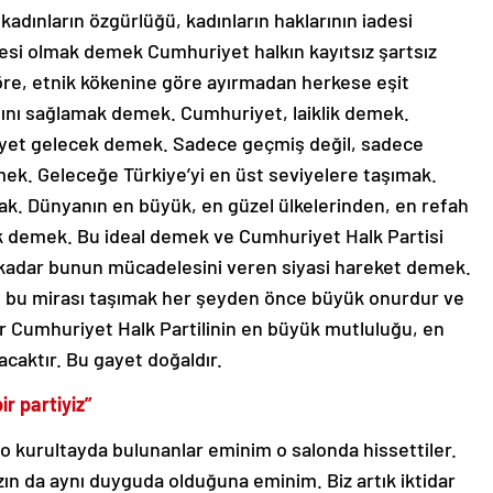
dınların özgürlüğü, kadınların haklarının iadesi
si olmak demek Cumhuriyet halkın kayıtsız şartsız
re, etnik kökenine göre ayırmadan herkese eşit
ını sağlamak demek. Cumhuriyet, laiklik demek.
yet gelecek demek. Sadece geçmiş değil, sadece
ek. Geleceğe Türkiye’yi en üst seviyelere taşımak.
k. Dünyanın en büyük, en güzel ülkelerinden, en refah
ak demek. Bu ideal demek ve Cumhuriyet Halk Partisi
adar bunun mücadelesini veren siyasi hareket demek.
, bu mirası taşımak her şeyden önce büyük onurdur ve
ir Cumhuriyet Halk Partilinin en büyük mutluluğu, en
caktır. Bu gayet doğaldır.
ir partiyiz”
o kurultayda bulunanlar eminim o salonda hissettiler.
zın da aynı duyguda olduğuna eminim. Biz artık iktidar