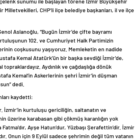
 çelenk sunumu ile başlayan törene İzmir Büyükşehir
illetvekilleri, CHP’li ilçe belediye başkanları, il ve ilçe
enol Aslanoğlu, “Bugün İzmir’de çifte bayramı
kurtuluşunun 102. ve Cumhuriyet Halk Partimizin
lerinin coşkusunu yaşıyoruz. Memleketin en nadide
stafa Kemal Atatürk’ün bir başka sevdiği İzmir’de,
 topraklardayız. Aydınlık ve çağdaşlığa dönük
tafa Kemal’in Askerlerinin şehri İzmir’in düşman
lsun” dedi.
ları kaydetti:
 İzmir’in kurtuluşu gericiliğin, saltanatın ve
kenin üzerine karabasan gibi çökmüş karanlığın yok
a Fatma’dır, Ayşe Hatun’dur, Yüzbaşı Şerafettin’dir. İzmir
ır. Onun için 9 Eylül sadece şehrimin değil tüm vatanın