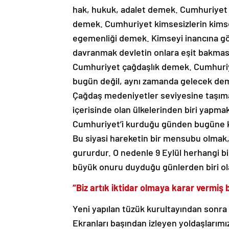
hak, hukuk, adalet demek. Cumhuriyet ka
demek. Cumhuriyet kimsesizlerin kimse
egemenliği demek. Kimseyi inancına gö
davranmak devletin onlara eşit bakmas
Cumhuriyet çağdaşlık demek. Cumhuri
bugün değil, aynı zamanda gelecek dem
Çağdaş medeniyetler seviyesine taşıma
içerisinde olan ülkelerinden biri yapm
Cumhuriyet’i kurduğu günden bugüne k
Bu siyasi hareketin bir mensubu olmak
gururdur. O nedenle 9 Eylül herhangi b
büyük onuru duyduğu günlerden biri ola
“Biz artık iktidar olmaya karar vermiş b
Yeni yapılan tüzük kurultayından sonra 
Ekranları başından izleyen yoldaşlarımı