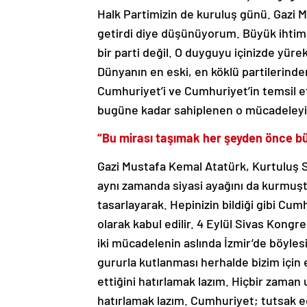
Halk Partimizin de kuruluş günü. Gazi
getirdi diye düşünüyorum. Büyük ihtima
bir parti değil. O duyguyu içinizde yüre
Dünyanın en eski, en köklü partilerind
Cumhuriyet’i ve Cumhuriyet’in temsil e
bugüne kadar sahiplenen o mücadeleyi ke
“Bu mirası taşımak her şeyden önce b
Gazi Mustafa Kemal Atatürk, Kurtuluş S
aynı zamanda siyasi ayağını da kurmuşt
tasarlayarak. Hepinizin bildiği gibi Cum
olarak kabul edilir. 4 Eylül Sivas Kongr
iki mücadelenin aslında İzmir’de böyles
gururla kutlanması herhalde bizim için 
ettiğini hatırlamak lazım. Hiçbir zama
hatırlamak lazım. Cumhuriyet; tutsak e