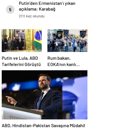
Putin’den Ermenistan’ı yıkan
açıklama: Karabağ
5
Azerbaycan’ın ayrılmaz bir
2111 kez okundu
parçasıdır!
Putin ve Lula, ABD
Rum bakan,
Tarifelerini Görüştü
EOKA’nın kanlı
mirasına sahip çıkıp
Girne’yi hedef
gösterdi
ABD, Hindistan-Pakistan Savaşına Müdahil