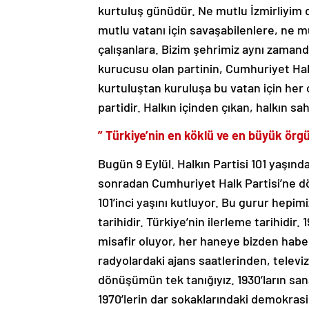
kurtuluş günüdür. Ne mutlu İzmirliyim d
mutlu vatanı için savaşabilenlere, ne m
çalışanlara. Bizim şehrimiz aynı zaman
kurucusu olan partinin, Cumhuriyet Halk 
kurtuluştan kuruluşa bu vatan için he
partidir. Halkın içinden çıkan, halkın sah
” Türkiye’nin en köklü ve en büyük örgü
Bugün 9 Eylül. Halkın Partisi 101 yaşınd
sonradan Cumhuriyet Halk Partisi’ne d
101’inci yaşını kutluyor. Bu gurur hepimi
tarihidir. Türkiye’nin ilerleme tarihid
misafir oluyor, her haneye bizden haber
radyolardaki ajans saatlerinden, televiz
dönüşümün tek tanığıyız. 1930’ların sa
1970’lerin dar sokaklarındaki demokras