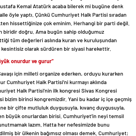
 Mustafa Kemal Atatürk acaba bilerek mi bugüne denk
lle öyle yaptı. Çünkü Cumhuriyet Halk Partisi sıradan
kten hissettiğinize çok eminim. Herhangi bir parti değil.
en biridir doğru. Ama bugün sahip olduğumuz
ttiği tüm değerleri aslında kuran ve kuruluşundan
sintisiz olarak sürdüren bir siyasi harekettir.
üyük onurdur ve gurur”
avaşı için milleti organize ederken, orduyu kurarken
ur Cumhuriyet Halk Partisi’ni kurmayı aklında
huriyet Halk Partisi’nin ilk kongresi Sivas Kongresi
esi bizim birinci kongremizdir. Yani bu kadar iç içe geçmiş
ine bir çifte mutluluk duygusuyla, kıvanç duygusuyla,
en büyük onurlardan birisi. Cumhuriyet’in neyi temsil
n unutmamak lazım. Hatta her nefesimizde bunu
dilmiş bir ülkenin bağımsız olması demek. Cumhuriyet;