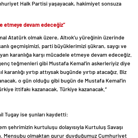
huriyet Halk Partisi yaşayacak, hakimiyet sonsuza
ele etmeye devam edeceğiz”
al Atatürk olmak üzere, Altıok’u yüreğinin üzerinde
anlı geçmişimizi, parti büyüklerimizi şükran, saygı ve
 kıyan karanlığa karşı mücadele etmeye devam edeceğiz.
 genç teğmenleri gibi Mustafa Kemal’in askerleriyiz diye
karanlığı yırtıp attıysak bugünde yırtıp atacağız. Biz
zanacak, o gün olduğu gibi bugün de Mustafa Kemal’in
ürkiye ittifakı kazanacak, Türkiye kazanacak.”
l Tugay ise şunları kaydetti:
 Hem şehrimizin kurtuluşu dolayısıyla Kurtuluş Savaşı
gün. Mensubu olmaktan gurur duyduğumuz Cumhuriyet