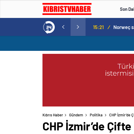
Son Da
Norweç silahlı kuvvetleri kadınlardan oluşan özel kuvvetler eğitimlerini başlattı.
15:20
/
Kıbrıs Haber
Gündem
Politika
CHP İzmir’de Ç
CHP İzmir’de Çifte