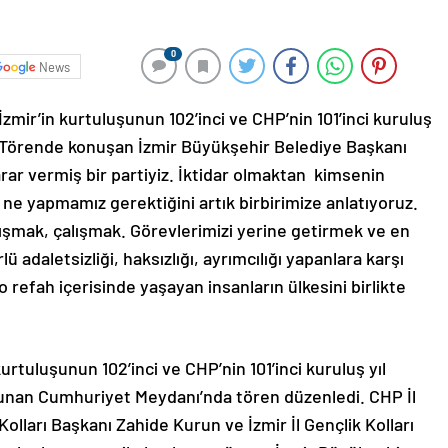
0
News
 İzmir’in kurtuluşunun 102’inci ve CHP’nin 101’inci kuruluş
 Törende konuşan İzmir Büyükşehir Belediye Başkanı
arar vermiş bir partiyiz. İktidar olmaktan kimsenin
 ne yapmamız gerektiğini artık birbirimize anlatıyoruz.
ışmak, çalışmak. Görevlerimizi yerine getirmek ve en
 adaletsizliği, haksızlığı, ayrımcılığı yapanlara karşı
o refah içerisinde yaşayan insanların ülkesini birlikte
kurtuluşunun 102’inci ve CHP’nin 101’inci kuruluş yıl
unan Cumhuriyet Meydanı’nda tören düzenledi. CHP İl
Kolları Başkanı Zahide Kurun ve İzmir İl Gençlik Kolları