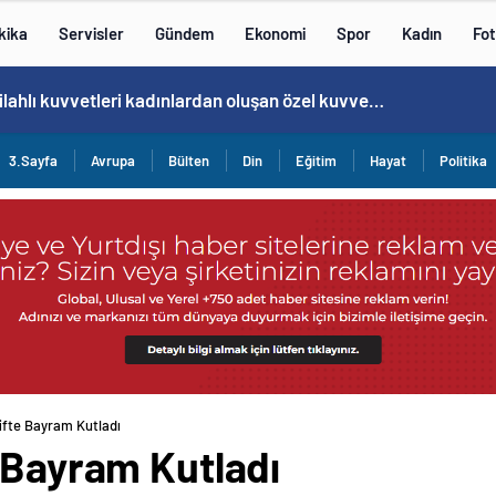
kika
Servisler
Gündem
Ekonomi
Spor
Kadın
Fot
Cristiano Ronaldo’nun akıllara zarar tüm kariyerinin istatistiğini çıkardık !
3.Sayfa
Avrupa
Bülten
Din
Eğitim
Hayat
Politika
ifte Bayram Kutladı
 Bayram Kutladı