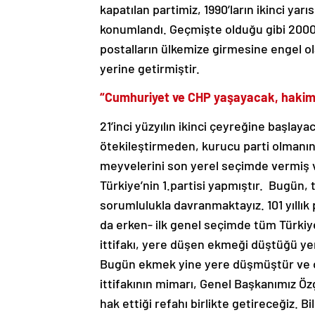
kapatılan partimiz, 1990’ların ikinci ya
konumlandı. Geçmişte olduğu gibi 2000’
postalların ülkemize girmesine engel o
yerine getirmiştir.
“Cumhuriyet ve CHP yaşayacak, hakimiy
21’inci yüzyılın ikinci çeyreğine başla
ötekileştirmeden, kurucu parti olmanın
meyvelerini son yerel seçimde vermiş v
Türkiye’nin 1.partisi yapmıştır. Bugün, 
sorumlulukla davranmaktayız. 101 yıllık
da erken- ilk genel seçimde tüm Türkiye
ittifakı, yere düşen ekmeği düştüğü yerd
Bugün ekmek yine yere düşmüştür ve o 
ittifakının mimarı, Genel Başkanımız Öz
hak ettiği refahı birlikte getireceğiz. 