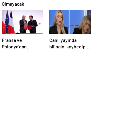
Olmayacak
Fransa ve
Canlı yayında
Polonya’dan
bilincini kaybedip
Savunma Anlaşması
yere yığıldı