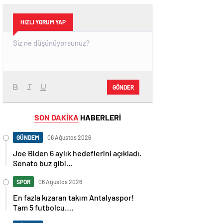
HIZLI YORUM YAP
GÖNDER
SON DAKİKA
HABERLERİ
GÜNDEM
06 Ağustos 2026
Joe Biden 6 aylık hedeflerini açıkladı.
Senato buz gibi…
SPOR
06 Ağustos 2026
En fazla kızaran takım Antalyaspor!
Tam 5 futbolcu….