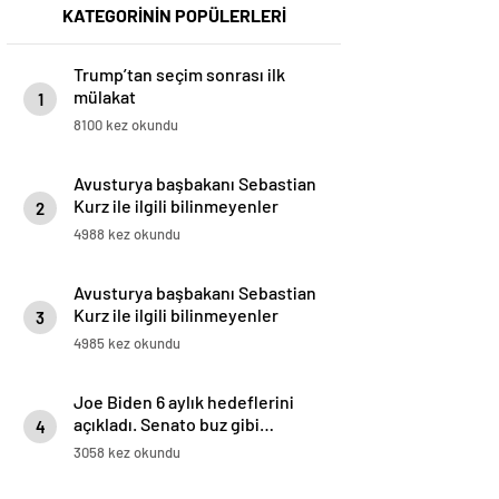
KATEGORİNİN POPÜLERLERİ
Trump’tan seçim sonrası ilk
mülakat
1
8100 kez okundu
Avusturya başbakanı Sebastian
Kurz ile ilgili bilinmeyenler
2
4988 kez okundu
Avusturya başbakanı Sebastian
Kurz ile ilgili bilinmeyenler
3
4985 kez okundu
Joe Biden 6 aylık hedeflerini
açıkladı. Senato buz gibi…
4
3058 kez okundu