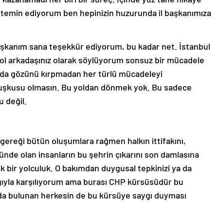
ada temin ediyorum ben hepinizin huzurunda il başkanımıza
 başkanım sana teşekkür ediyorum, bu kadar net. İstanbul
ir yol arkadaşınız olarak söylüyorum sonsuz bir mücadele
nda gözünü kırpmadan her türlü mücadeleyi
kuşkusu olmasın. Bu yoldan dönmek yok. Bu sadece
u değil.
ereği bütün oluşumlara rağmen halkın ittifakını,
şünde olan insanların bu şehrin çıkarını son damlasına
k bir yolculuk. O bakımdan duygusal tepkinizi ya da
saygıyla karşılıyorum ama burası CHP kürsüsüdür bu
da bulunan herkesin de bu kürsüye saygı duyması