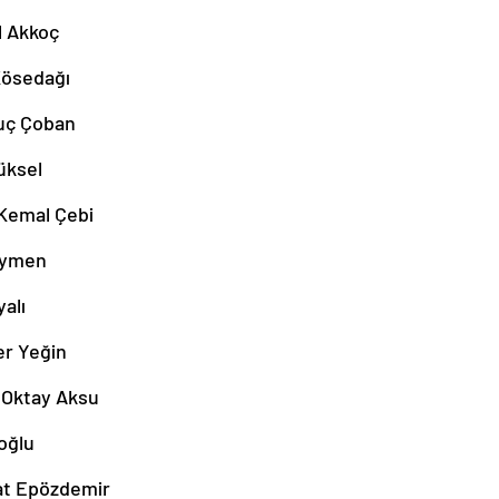
l Akkoç
Kösedağı
uç Çoban
üksel
Kemal Çebi
öymen
alı
er Yeğin
 Oktay Aksu
ıoğlu
at Epözdemir