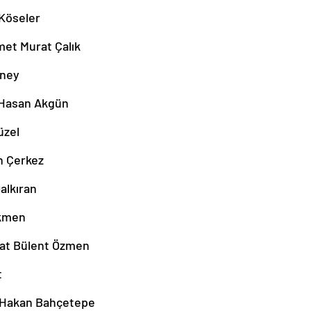
 Köseler
met Murat Çalık
üney
 Hasan Akgün
üzel
n Çerkez
alkıran
ökmen
hat Bülent Özmen
t
 Hakan Bahçetepe