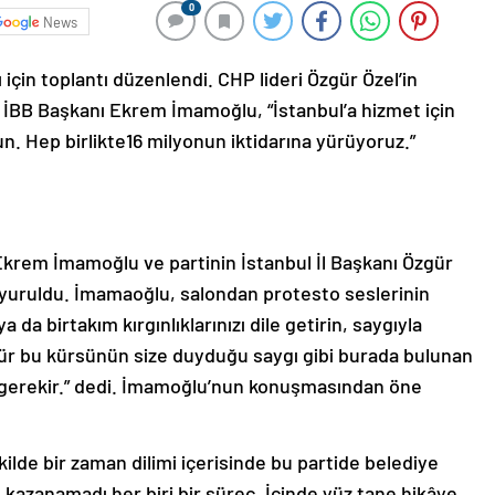
0
News
 için toplantı düzenlendi. CHP lideri Özgür Özel’in
 İBB Başkanı Ekrem İmamoğlu, “İstanbul’a hizmet için
un. Hep birlikte16 milyonun iktidarına yürüyoruz.”
 Ekrem İmamoğlu ve partinin İstanbul İl Başkanı Özgür
 duyuruldu. İmamaoğlu, salondan protesto seslerinin
da birtakım kırgınlıklarınızı dile getirin, saygıyla
r bu kürsünün size duyduğu saygı gibi burada bulunan
 gerekir.” dedi. İmamoğlu’nun konuşmasından öne
kilde bir zaman dilimi içerisinde bu partide belediye
 kazanamadı her biri bir süreç. İçinde yüz tane hikâye