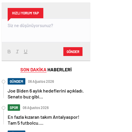
HIZLI YORUM YAP
GÖNDER
SON DAKİKA
HABERLERİ
GÜNDEM
06 Ağustos 2026
Joe Biden 6 aylık hedeflerini açıkladı.
Senato buz gibi…
SPOR
06 Ağustos 2026
En fazla kızaran takım Antalyaspor!
Tam 5 futbolcu….