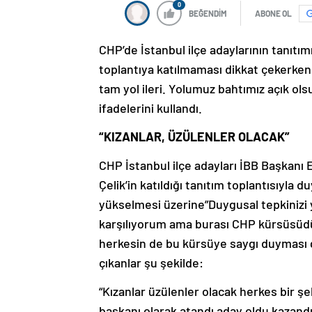
0
BEĞENDİM
ABONE OL
CHP’de İstanbul ilçe adaylarının tanıtımı
toplantıya katılmaması dikkat çekerken
tam yol ileri. Yolumuz bahtımız açık ols
ifadelerini kullandı.
“KIZANLAR, ÜZÜLENLER OLACAK”
CHP İstanbul ilçe adayları İBB Başkanı
Çelik’in katıldığı tanıtım toplantısıyla
yükselmesi üzerine”Duygusal tepkinizi ya 
karşılıyorum ama burası CHP kürsüsüdü
herkesin de bu kürsüye saygı duyması
çıkanlar şu şekilde:
“Kızanlar üzülenler olacak herkes bir şe
başkanı olarak atandı aday oldu kazandı