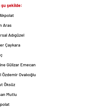
 şu şekilde:
 Akpolat
n Aras
rsal Adıgüzel
ner Çaykara
ıç
ine Gülizar Emecan
l Özdemir Ovalıoğlu
ut Öksüz
san Mutlu
polat