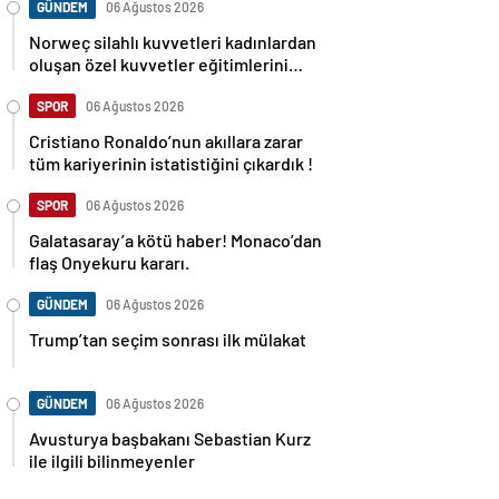
GÜNDEM
06 Ağustos 2026
Norweç silahlı kuvvetleri kadınlardan
oluşan özel kuvvetler eğitimlerini
başlattı.
SPOR
06 Ağustos 2026
Cristiano Ronaldo’nun akıllara zarar
tüm kariyerinin istatistiğini çıkardık !
SPOR
06 Ağustos 2026
Galatasaray’a kötü haber! Monaco’dan
flaş Onyekuru kararı.
GÜNDEM
06 Ağustos 2026
Trump’tan seçim sonrası ilk mülakat
GÜNDEM
06 Ağustos 2026
Avusturya başbakanı Sebastian Kurz
ile ilgili bilinmeyenler