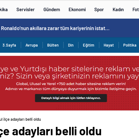
kika
Servisler
Gündem
Ekonomi
Spor
Kadın
Fot
Cristiano Ronaldo’nun akıllara zarar tüm kariyerinin istatistiğini çıkardık !
3.Sayfa
Avrupa
Bülten
Din
Eğitim
Hayat
Politika
l ilçe adayları belli oldu
çe adayları belli oldu