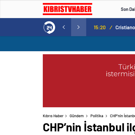
Son Da
Norweç silahlı kuvvetleri kadınlardan oluşan özel kuvvetler eğitimlerini başlattı.
15:20
/
Kıbrıs Haber
Gündem
Politika
CHP’nin İstanbu
CHP’nin İstanbul il