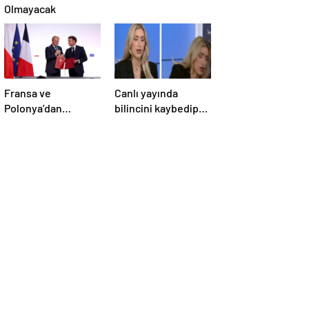
Olmayacak
Fransa ve
Canlı yayında
Polonya’dan
bilincini kaybedip
Savunma Anlaşması
yere yığıldı