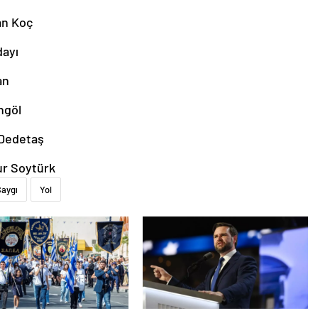
an Koç
dayı
an
ngöl
 Dedetaş
ur Soytürk
Saygı
Yol