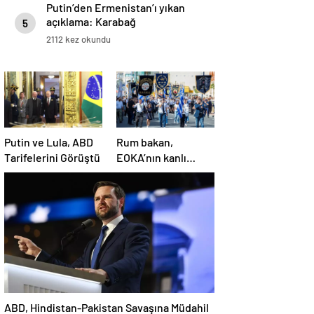
Putin’den Ermenistan’ı yıkan
açıklama: Karabağ
5
Azerbaycan’ın ayrılmaz bir
2112 kez okundu
parçasıdır!
Putin ve Lula, ABD
Rum bakan,
Tarifelerini Görüştü
EOKA’nın kanlı
mirasına sahip çıkıp
Girne’yi hedef
gösterdi
ABD, Hindistan-Pakistan Savaşına Müdahil