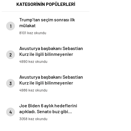
KATEGORİNİN POPÜLERLERİ
Trump’tan seçim sonrası ilk
mülakat
1
8101 kez okundu
Avusturya başbakanı Sebastian
Kurz ile ilgili bilinmeyenler
2
4990 kez okundu
Avusturya başbakanı Sebastian
Kurz ile ilgili bilinmeyenler
3
4986 kez okundu
Joe Biden 6 aylık hedeflerini
açıkladı. Senato buz gibi…
4
3058 kez okundu