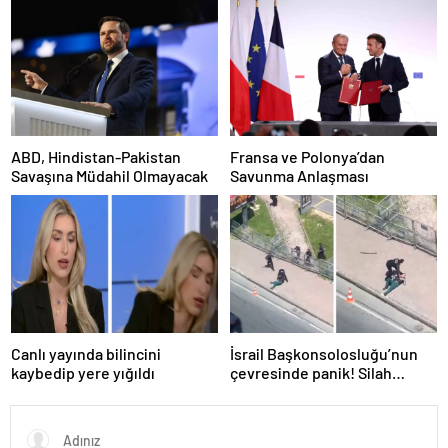
ABD, Hindistan-Pakistan
Fransa ve Polonya’dan
Savaşına Müdahil Olmayacak
Savunma Anlaşması
Canlı yayında bilincini
İsrail Başkonsolosluğu’nun
kaybedip yere yığıldı
çevresinde panik! Silah
sesleri duyuldu, valilikten
açıklama geldi