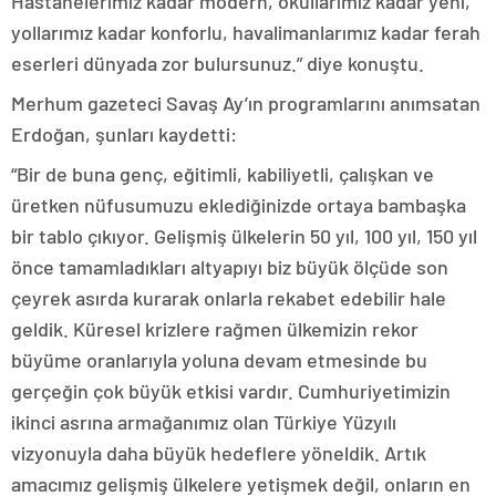
Hastanelerimiz kadar modern, okullarımız kadar yeni,
yollarımız kadar konforlu, havalimanlarımız kadar ferah
eserleri dünyada zor bulursunuz.” diye konuştu.
Merhum gazeteci Savaş Ay’ın programlarını anımsatan
Erdoğan, şunları kaydetti:
“Bir de buna genç, eğitimli, kabiliyetli, çalışkan ve
üretken nüfusumuzu eklediğinizde ortaya bambaşka
bir tablo çıkıyor. Gelişmiş ülkelerin 50 yıl, 100 yıl, 150 yıl
önce tamamladıkları altyapıyı biz büyük ölçüde son
çeyrek asırda kurarak onlarla rekabet edebilir hale
geldik. Küresel krizlere rağmen ülkemizin rekor
büyüme oranlarıyla yoluna devam etmesinde bu
gerçeğin çok büyük etkisi vardır. Cumhuriyetimizin
ikinci asrına armağanımız olan Türkiye Yüzyılı
vizyonuyla daha büyük hedeflere yöneldik. Artık
amacımız gelişmiş ülkelere yetişmek değil, onların en