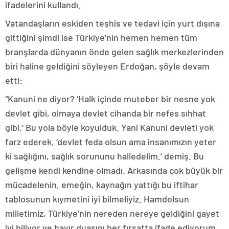
ifadelerini kullandı.
Vatandaşların eskiden teşhis ve tedavi için yurt dışına
gittiğini şimdi ise Türkiye’nin hemen hemen tüm
branşlarda dünyanın önde gelen sağlık merkezlerinden
biri haline geldiğini söyleyen Erdoğan, şöyle devam
etti:
“Kanuni ne diyor? ‘Halk içinde muteber bir nesne yok
devlet gibi, olmaya devlet cihanda bir nefes sıhhat
gibi.’ Bu yola böyle koyulduk. Yani Kanuni devleti yok
farz ederek, ‘devlet feda olsun ama insanımızın yeter
ki sağlığını, sağlık sorununu halledelim.’ demiş. Bu
gelişme kendi kendine olmadı. Arkasında çok büyük bir
mücadelenin, emeğin, kaynağın yattığı bu iftihar
tablosunun kıymetini iyi bilmeliyiz. Hamdolsun
milletimiz, Türkiye’nin nereden nereye geldiğini gayet
iyi biliyor ve hayır duasını her fırsatta ifade ediyorum.