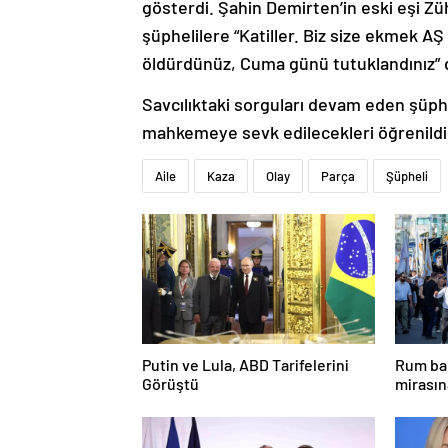
gösterdi. Şahin Demirten’in eski eşi Züh
şüphelilere “Katiller. Biz size ekmek A
öldürdünüz, Cuma günü tutuklandınız” d
Savcılıktaki sorguları devam eden şüph
mahkemeye sevk edilecekleri öğrenildi
Aile
Kaza
Olay
Parça
Şüpheli
Putin ve Lula, ABD Tarifelerini
Rum bak
Görüştü
mirasın
hedef g