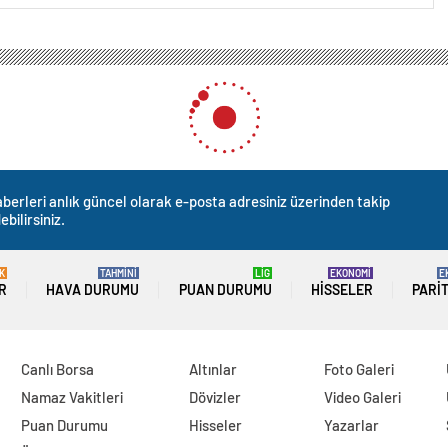
berleri anlık güncel olarak e-posta adresiniz üzerinden takip
ebilirsiniz.
K
TAHMİNİ
LİG
EKONOMİ
E
R
HAVA DURUMU
PUAN DURUMU
HISSELER
PARI
Canlı Borsa
Altınlar
Foto Galeri
Namaz Vakitleri
Dövizler
Video Galeri
Puan Durumu
Hisseler
Yazarlar