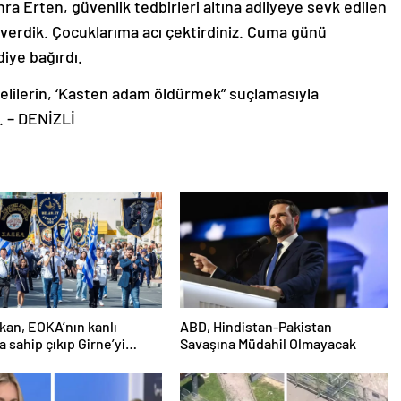
ra Erten, güvenlik tedbirleri altına adliyeye sevk edilen
Ş verdik. Çocuklarıma acı çektirdiniz. Cuma günü
iye bağırdı.
elilerin, ‘Kasten adam öldürmek” suçlamasıyla
. – DENİZLİ
an, EOKA’nın kanlı
ABD, Hindistan-Pakistan
a sahip çıkıp Girne’yi
Savaşına Müdahil Olmayacak
österdi