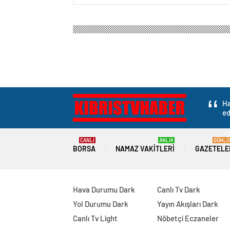
Ha
ed
CANLI
ANLIK
GÜNLÜ
BORSA
NAMAZ VAKITLERI
GAZETELE
Hava Durumu Dark
Canlı Tv Dark
Yol Durumu Dark
Yayın Akışları Dark
Canlı Tv Light
Nöbetçi Eczaneler