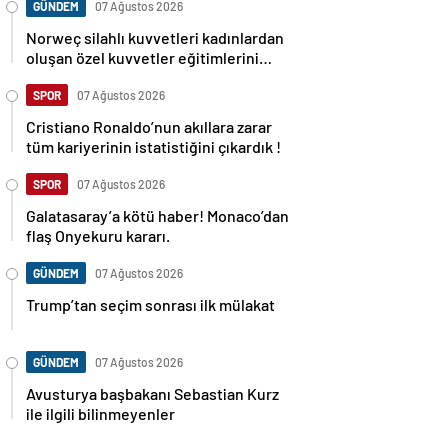
GÜNDEM
07 Ağustos 2026
Norweç silahlı kuvvetleri kadınlardan
oluşan özel kuvvetler eğitimlerini
başlattı.
SPOR
07 Ağustos 2026
Cristiano Ronaldo’nun akıllara zarar
tüm kariyerinin istatistiğini çıkardık !
SPOR
07 Ağustos 2026
Galatasaray’a kötü haber! Monaco’dan
flaş Onyekuru kararı.
GÜNDEM
07 Ağustos 2026
Trump’tan seçim sonrası ilk mülakat
GÜNDEM
07 Ağustos 2026
Avusturya başbakanı Sebastian Kurz
ile ilgili bilinmeyenler