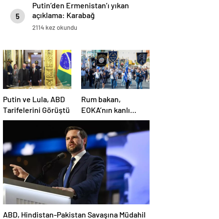
Putin’den Ermenistan’ı yıkan
açıklama: Karabağ
5
Azerbaycan’ın ayrılmaz bir
2114 kez okundu
parçasıdır!
Putin ve Lula, ABD
Rum bakan,
Tarifelerini Görüştü
EOKA’nın kanlı
mirasına sahip çıkıp
Girne’yi hedef
gösterdi
ABD, Hindistan-Pakistan Savaşına Müdahil