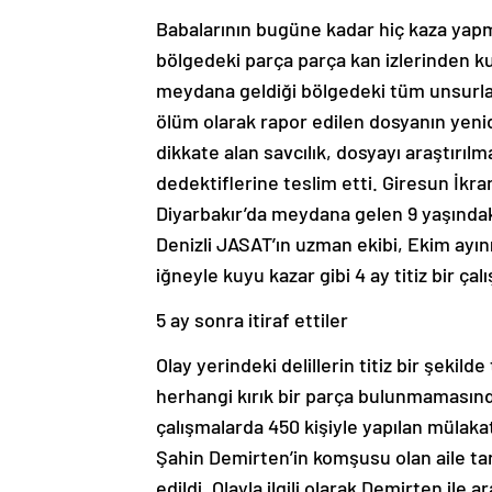
Babalarının bugüne kadar hiç kaza yapm
bölgedeki parça parça kan izlerinden k
meydana geldiği bölgedeki tüm unsurlar
ölüm olarak rapor edilen dosyanın yenid
dikkate alan savcılık, dosyayı araştırıl
dedektiflerine teslim etti. Giresun İkr
Diyarbakır’da meydana gelen 9 yaşındaki
Denizli JASAT’ın uzman ekibi, Ekim ayını
iğneyle kuyu kazar gibi 4 ay titiz bir ça
5 ay sonra itiraf ettiler
Olay yerindeki delillerin titiz bir şekil
herhangi kırık bir parça bulunmamasınd
çalışmalarda 450 kişiyle yapılan mülakat, 
Şahin Demirten’in komşusu olan aile ta
edildi. Olayla ilgili olarak Demirten il