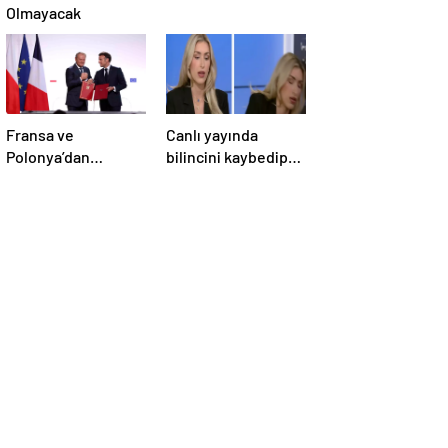
Olmayacak
Fransa ve
Canlı yayında
Polonya’dan
bilincini kaybedip
Savunma Anlaşması
yere yığıldı