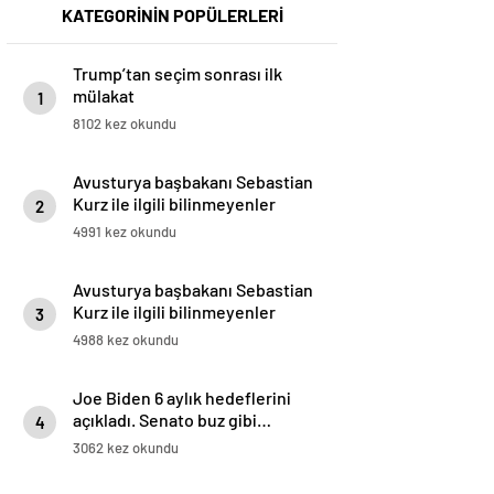
KATEGORİNİN POPÜLERLERİ
Trump’tan seçim sonrası ilk
mülakat
1
8102 kez okundu
Avusturya başbakanı Sebastian
Kurz ile ilgili bilinmeyenler
2
4991 kez okundu
Avusturya başbakanı Sebastian
Kurz ile ilgili bilinmeyenler
3
4988 kez okundu
Joe Biden 6 aylık hedeflerini
açıkladı. Senato buz gibi…
4
3062 kez okundu