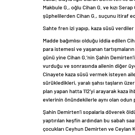
Makbule G., oğlu Cihan G. ve kızı Serap
şüphelilerden Cihan G., suçunu itiraf e
Sahte fren izi yapıp, kaza süsü verdiler
Madde bağımlısı olduğu iddia edilen Ci
para istemesi ve yaşanan tartışmalar
günü yine Cihan G.’nin Şahin Demirten’i
vurduğu ve sonrasında ailenin diğer üyel
Cinayete kaza süsü vermek isteyen ail
sürükledikleri, yaralı şahsı taşların üze
plan yapan hatta 112’yi arayarak kaza ih
evlerinin önündekilerle aynı olan odun p
Şahin Demirten’i sopalarla döverek öldür
yaptırılan keşfin ardından bu sabah saa
çocukları Ceyhun Demirten ve Ceylan Kaça