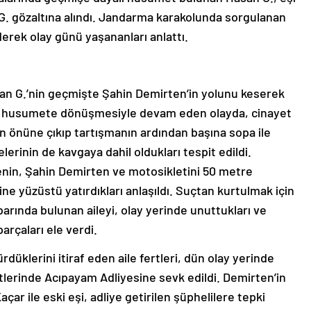
 G. gözaltına alındı. Jandarma karakolunda sorgulanan
derek olay günü yaşananları anlattı.
han G.’nin geçmişte Şahin Demirten’in yolunu keserek
ın husumete dönüşmesiyle devam eden olayda, cinayet
n önüne çıkıp tartışmanın ardından başına sopa ile
erinin de kavgaya dahil oldukları tespit edildi.
enin, Şahin Demirten ve motosikletini 50 metre
rine yüzüstü yatırdıkları anlaşıldı. Suçtan kurtulmak için
barında bulunan aileyi, olay yerinde unuttukları ve
arçaları ele verdi.
düklerini itiraf eden aile fertleri, dün olay yerinde
tlerinde Acıpayam Adliyesine sevk edildi. Demirten’in
r ile eski eşi, adliye getirilen şüphelilere tepki