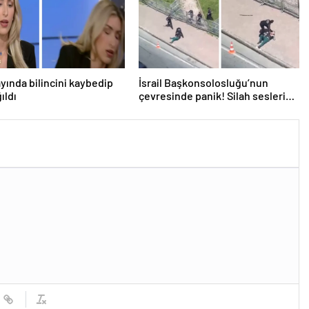
ayında bilincini kaybedip
İsrail Başkonsolosluğu’nun
ıldı
çevresinde panik! Silah sesleri
duyuldu, valilikten açıklama geldi