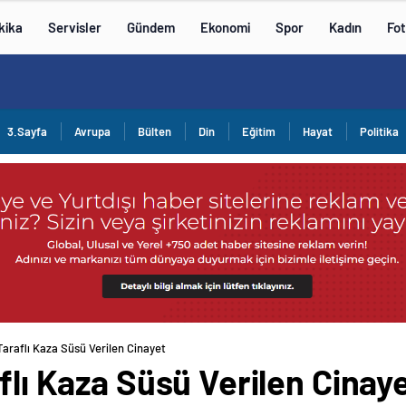
kika
Servisler
Gündem
Ekonomi
Spor
Kadın
Fot
3.Sayfa
Avrupa
Bülten
Din
Eğitim
Hayat
Politika
 Taraflı Kaza Süsü Verilen Cinayet
aflı Kaza Süsü Verilen Cinay