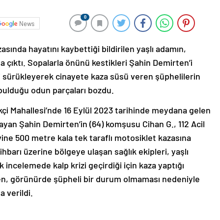
0
News
azasında hayatını kaybettiği bildirilen yaşlı adamın,
 çıktı. Sopalarla önünü kestikleri Şahin Demirten’i
 sürükleyerek cinayete kaza süsü veren şüphelilerin
 bulduğu odun parçaları bozdu.
ekçi Mahallesi’nde 16 Eylül 2023 tarihinde meydana gelen
ayan Şahin Demirten’in (64) komşusu Cihan G., 112 Acil
ine 500 metre kala tek taraflı motosiklet kazasına
hbarı üzerine bölgeye ulaşan sağlık ekipleri, yaşlı
lk incelemede kalp krizi geçirdiği için kaza yaptığı
en, görünürde şüpheli bir durum olmaması nedeniyle
 verildi.