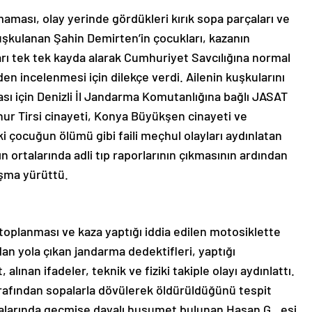
aması, olay yerinde gördükleri kırık sopa parçaları ve
uşkulanan Şahin Demirten’in çocukları, kazanın
ı tek tek kayda alarak Cumhuriyet Savcılığına normal
en incelenmesi için dilekçe verdi. Ailenin kuşkularını
ması için Denizli İl Jandarma Komutanlığına bağlı JASAT
anur Tirsi cinayeti, Konya Büyükşen cinayeti ve
 çocuğun ölümü gibi faili meçhul olayları aydınlatan
n ortalarında adli tıp raporlarının çıkmasının ardından
lışma yürüttü.
de toplanması ve kaza yaptığı iddia edilen motosiklette
an yola çıkan jandarma dedektifleri, yaptığı
alınan ifadeler, teknik ve fiziki takiple olayı aydınlattı.
rafından sopalarla dövülerek öldürüldüğünü tespit
e aralarında geçmişe dayalı husumet bulunan Hasan G., eşi