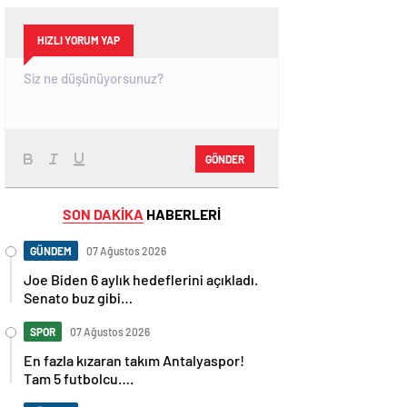
HIZLI YORUM YAP
GÖNDER
SON DAKİKA
HABERLERİ
GÜNDEM
07 Ağustos 2026
Joe Biden 6 aylık hedeflerini açıkladı.
Senato buz gibi…
SPOR
07 Ağustos 2026
En fazla kızaran takım Antalyaspor!
Tam 5 futbolcu….