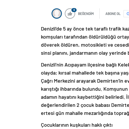
0
BEĞENDİM
ABONE OL
Denizli’de 5 ay önce tek taraflı trafik k
komşuları tarafından öldürüldüğü ortaya
döverek öldüren, motosikleti ve cesedi
sinsi planını, jandarmanın olay yerinde
Denizli’nin Acıpayam ilçesine bağlı Kel
olayda; kırsal mahallede tek başına yaş
Çağrı Merkezini arayarak Demirten’in ev
karıştığı ihbarında bulundu. Komşunun i
adamın hayatını kaybettiğini belirledi. İ
değerlendirilen 2 çocuk babası Demirt
ertesi gün mahalle mezarlığında toprağa
Çocuklarının kuşkuları haklı çıktı