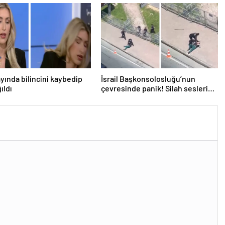
ayında bilincini kaybedip
İsrail Başkonsolosluğu’nun
ıldı
çevresinde panik! Silah sesleri
duyuldu, valilikten açıklama geldi