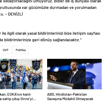
e sıklaştırılacağını umuyoruz. Bizler de iş dünyası olarak
oğrultusunda var gücümüzle durmadan ve yorulmadan
u. – DENİZLİ
le ilgili olarak yasal bildirimlerinizi bize iletişim sayfası
de bildirimlerinize geri dönüş sağlanılacaktır.”
OVP
Politika
an, EOKA’nın kanlı
ABD, Hindistan-Pakistan
a sahip çıkıp Girne’yi
Savaşına Müdahil Olmayacak
österdi