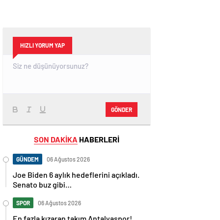
HIZLI YORUM YAP
GÖNDER
SON DAKİKA
HABERLERİ
GÜNDEM
06 Ağustos 2026
Joe Biden 6 aylık hedeflerini açıkladı.
Senato buz gibi…
SPOR
06 Ağustos 2026
En fazla kızaran takım Antalyaspor!