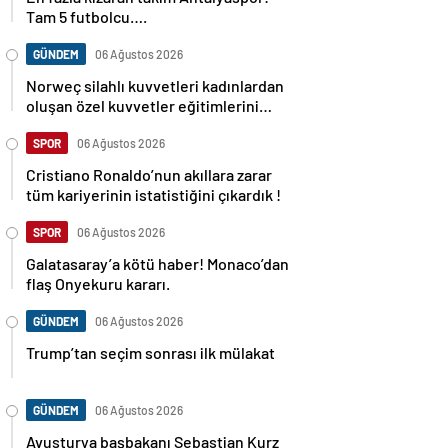
Tam 5 futbolcu….
GÜNDEM
06 Ağustos 2026
Norweç silahlı kuvvetleri kadınlardan
oluşan özel kuvvetler eğitimlerini
başlattı.
SPOR
06 Ağustos 2026
Cristiano Ronaldo’nun akıllara zarar
tüm kariyerinin istatistiğini çıkardık !
SPOR
06 Ağustos 2026
Galatasaray’a kötü haber! Monaco’dan
flaş Onyekuru kararı.
GÜNDEM
06 Ağustos 2026
Trump’tan seçim sonrası ilk mülakat
GÜNDEM
06 Ağustos 2026
Avusturya başbakanı Sebastian Kurz