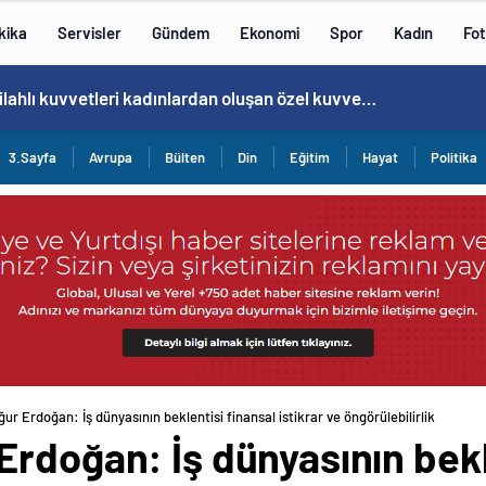
kika
Servisler
Gündem
Ekonomi
Spor
Kadın
Fot
Cristiano Ronaldo’nun akıllara zarar tüm kariyerinin istatistiğini çıkardık !
3.Sayfa
Avrupa
Bülten
Din
Eğitim
Hayat
Politika
r Erdoğan: İş dünyasının beklentisi finansal istikrar ve öngörülebilirlik
rdoğan: İş dünyasının bekl