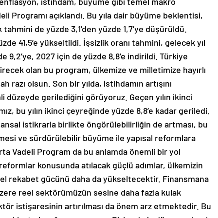
 enflasyon, istihdam, büyüme gibi temel makro
eli Programı açıklandı. Bu yıla dair büyüme beklentisi,
ık tahmini de yüzde 3,1’den yüzde 1,7’ye düşürüldü.
de 41,5’e yükseltildi. İşsizlik oranı tahmini, gelecek yıl
zde 9,2’ye, 2027 için de yüzde 8,8’e indirildi. Türkiye
direcek olan bu program, ülkemize ve milletimize hayırlı
 razı olsun. Son bir yılda, istihdamın artışını
i düzeyde gerilediğini görüyoruz. Geçen yılın ikinci
ız, bu yılın ikinci çeyreğinde yüzde 8,8’e kadar geriledi.
nsal istikrarla birlikte öngörülebilirliğin de artması, bu
si ve sürdürülebilir büyüme ile yapısal reformlara
Orta Vadeli Program da bu anlamda önemli bir yol
 reformlar konusunda atılacak güçlü adımlar, ülkemizin
resel rekabet gücünü daha da yükseltecektir. Finansmana
 üzere reel sektörümüzün sesine daha fazla kulak
tör istişaresinin artırılması da önem arz etmektedir. Bu