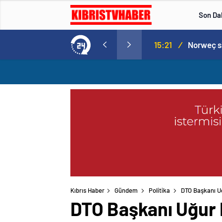
Son Da
Norweç silahlı kuvvetleri kadınlardan oluşan özel kuvvetler eğitimlerini başlattı.
15:20
/
Kıbrıs Haber
Gündem
Politika
DTO Başkanı Uğu
DTO Başkanı Uğur E