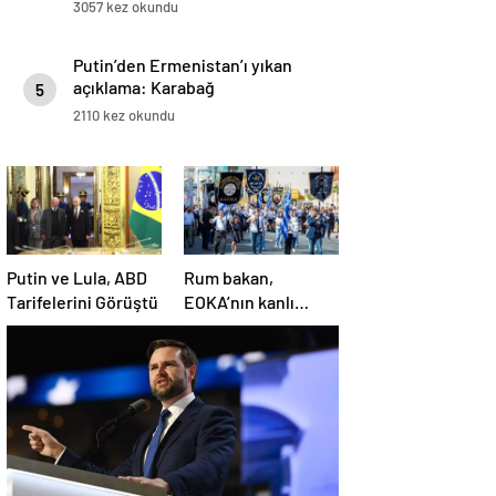
3057 kez okundu
Putin’den Ermenistan’ı yıkan
açıklama: Karabağ
5
Azerbaycan’ın ayrılmaz bir
2110 kez okundu
parçasıdır!
Putin ve Lula, ABD
Rum bakan,
Tarifelerini Görüştü
EOKA’nın kanlı
mirasına sahip çıkıp
Girne’yi hedef
gösterdi