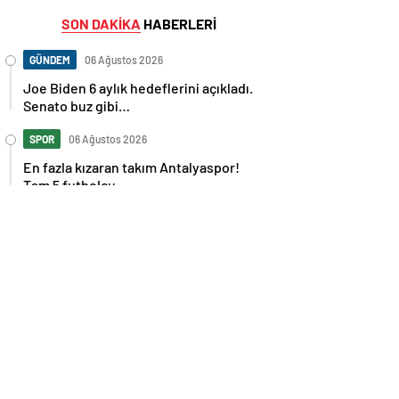
SON DAKİKA
HABERLERİ
GÜNDEM
06 Ağustos 2026
Joe Biden 6 aylık hedeflerini açıkladı.
Senato buz gibi…
SPOR
06 Ağustos 2026
En fazla kızaran takım Antalyaspor!
Tam 5 futbolcu….
GÜNDEM
06 Ağustos 2026
Norweç silahlı kuvvetleri kadınlardan
oluşan özel kuvvetler eğitimlerini
başlattı.
SPOR
06 Ağustos 2026
Cristiano Ronaldo’nun akıllara zarar
tüm kariyerinin istatistiğini çıkardık !
SPOR
06 Ağustos 2026