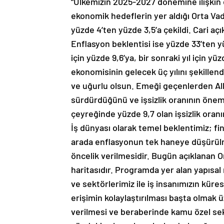
“Ülkemizin 2025-2027 dönemine ilişkin
ekonomik hedeflerin yer aldığı Orta Vad
yüzde 4’ten yüzde 3,5’a çekildi. Cari aç
Enflasyon beklentisi ise yüzde 33’ten yüz
için yüzde 9,6’ya, bir sonraki yıl için yü
ekonomisinin gelecek üç yılını şekillen
ve uğurlu olsun. Emeği geçenlerden Allah
sürdürdüğünü ve işsizlik oranının öneml
çeyreğinde yüzde 9,7 olan işsizlik oranım
İş dünyası olarak temel beklentimiz; fina
arada enflasyonun tek haneye düşürülme
öncelik verilmesidir. Bugün açıklanan 
haritasıdır. Programda yer alan yapısal
ve sektörlerimiz ile iş insanımızın kü
erişimin kolaylaştırılması başta olmak
verilmesi ve beraberinde kamu özel sek