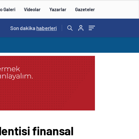
o Galeri
Videolar
Yazarlar
Gazeteler
Son dakika
14:57
haberleri
/
entisi finansal