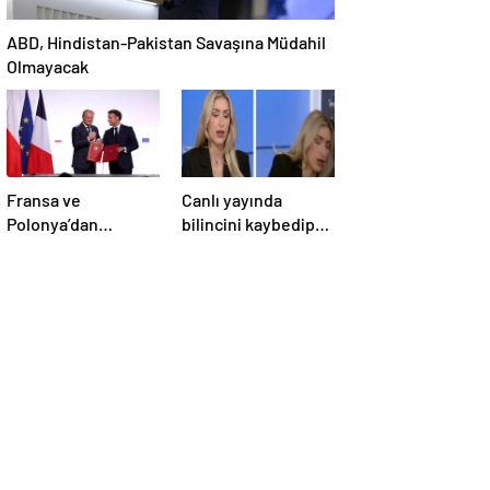
ABD, Hindistan-Pakistan Savaşına Müdahil
Olmayacak
Fransa ve
Canlı yayında
Polonya’dan
bilincini kaybedip
Savunma Anlaşması
yere yığıldı