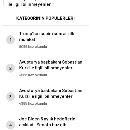
ile ilgili bilinmeyenler
KATEGORİNİN POPÜLERLERİ
Trump’tan seçim sonrası ilk
mülakat
1
8099 kez okundu
Avusturya başbakanı Sebastian
Kurz ile ilgili bilinmeyenler
2
4988 kez okundu
Avusturya başbakanı Sebastian
Kurz ile ilgili bilinmeyenler
3
4985 kez okundu
Joe Biden 6 aylık hedeflerini
açıkladı. Senato buz gibi…
4