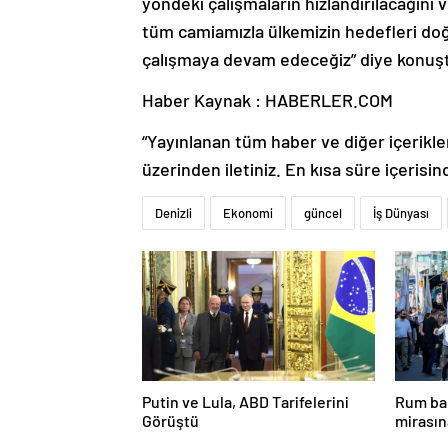
yöndeki çalışmaların hızlandırılacağını v
tüm camiamızla ülkemizin hedefleri d
çalışmaya devam edeceğiz” diye konuşt
Haber Kaynak : HABERLER.COM
“Yayınlanan tüm haber ve diğer içerikler i
üzerinden iletiniz. En kısa süre içerisin
Denizli
Ekonomi
güncel
İş Dünyası
Putin ve Lula, ABD Tarifelerini
Rum bak
Görüştü
mirasın
hedef g