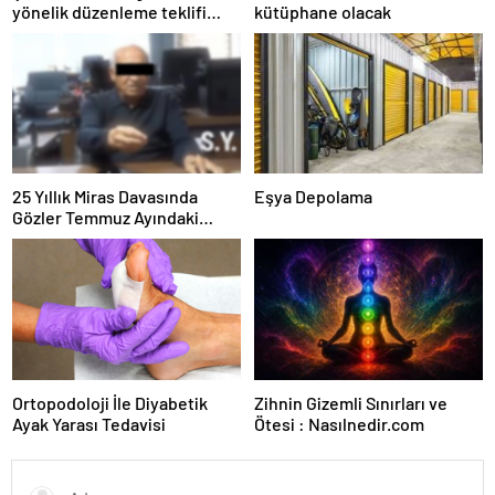
yönelik düzenleme teklifi
kütüphane olacak
Meclis’te kabul edildi
25 Yıllık Miras Davasında
Eşya Depolama
Gözler Temmuz Ayındaki
Karar Duruşmasına Çevrildi
Ortopodoloji İle Diyabetik
Zihnin Gizemli Sınırları ve
Ayak Yarası Tedavisi
Ötesi : Nasılnedir.com