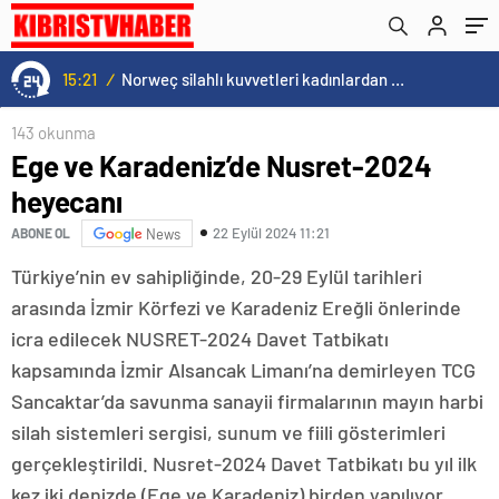
15:21
/
Norweç silahlı kuvvetleri kadınlardan oluşan özel kuvvetler eğitimlerini başlattı.
143 okunma
Ege ve Karadeniz’de Nusret-2024
heyecanı
22 Eylül 2024 11:21
ABONE OL
News
Türkiye’nin ev sahipliğinde, 20-29 Eylül tarihleri
arasında İzmir Körfezi ve Karadeniz Ereğli önlerinde
icra edilecek NUSRET-2024 Davet Tatbikatı
kapsamında İzmir Alsancak Limanı’na demirleyen TCG
Sancaktar’da savunma sanayii firmalarının mayın harbi
silah sistemleri sergisi, sunum ve fiili gösterimleri
gerçekleştirildi. Nusret-2024 Davet Tatbikatı bu yıl ilk
kez iki denizde (Ege ve Karadeniz) birden yapılıyor.