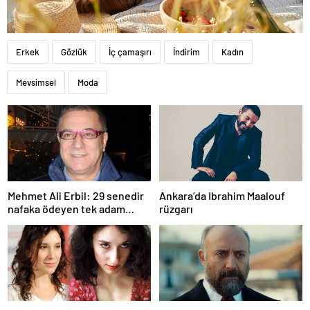
Erkek
Gözlük
İç çamaşırı
İndirim
Kadın
Mevsimsel
Moda
Mehmet Ali Erbil: 29 senedir
Ankara’da Ibrahim Maalouf
nafaka ödeyen tek adam
rüzgarı
olabilirim