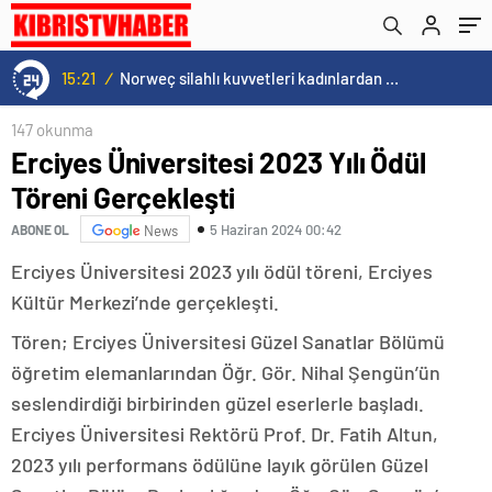
hedefine ulaşabilir mi?
15:21
/
Norweç silahlı kuvvetleri kadınlardan oluşan özel kuvvetler eğitimlerini başlattı.
147 okunma
Erciyes Üniversitesi 2023 Yılı Ödül
Töreni Gerçekleşti
5 Haziran 2024 00:42
ABONE OL
News
Erciyes Üniversitesi 2023 yılı ödül töreni, Erciyes
Kültür Merkezi’nde gerçekleşti.
Tören; Erciyes Üniversitesi Güzel Sanatlar Bölümü
öğretim elemanlarından Öğr. Gör. Nihal Şengün’ün
seslendirdiği birbirinden güzel eserlerle başladı.
Erciyes Üniversitesi Rektörü Prof. Dr. Fatih Altun,
2023 yılı performans ödülüne layık görülen Güzel