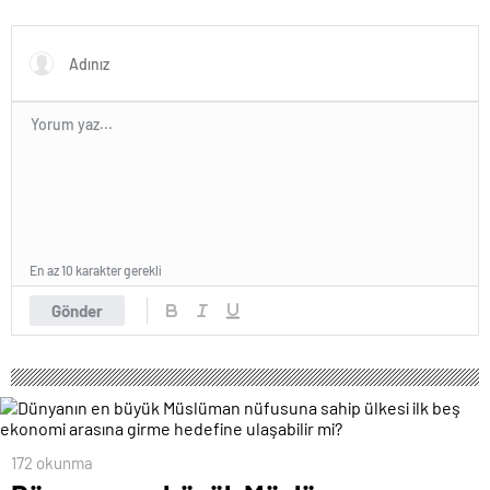
sesleri duyuldu, valilikten
açıklama geldi
En az 10 karakter gerekli
Gönder
172 okunma