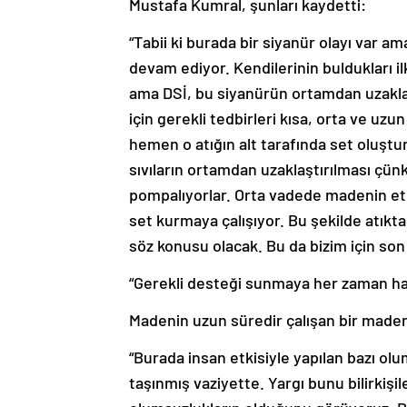
Mustafa Kumral, şunları kaydetti:
“Tabii ki burada bir siyanür olayı var 
devam ediyor. Kendilerinin buldukları 
ama DSİ, bu siyanürün ortamdan uzakla
için gerekli tedbirleri kısa, orta ve uzu
hemen o atığın alt tarafında set oluşt
sıvıların ortamdan uzaklaştırılması çün
pompalıyorlar. Orta vadede madenin et
set kurmaya çalışıyor. Bu şekilde atıkt
söz konusu olacak. Bu da bizim için son
“Gerekli desteği sunmaya her zaman haz
Madenin uzun süredir çalışan bir made
“Burada insan etkisiyle yapılan bazı ol
taşınmış vaziyette. Yargı bunu bilirkişi