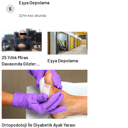
Eşya Depolama
5
2244 kez okundu
25 Yıllık Miras
Eşya Depolama
Davasında Gözler
Temmuz Ayındaki
Karar Duruşmasına
Çevrildi
Ortopodoloji İle Diyabetik Ayak Yarası