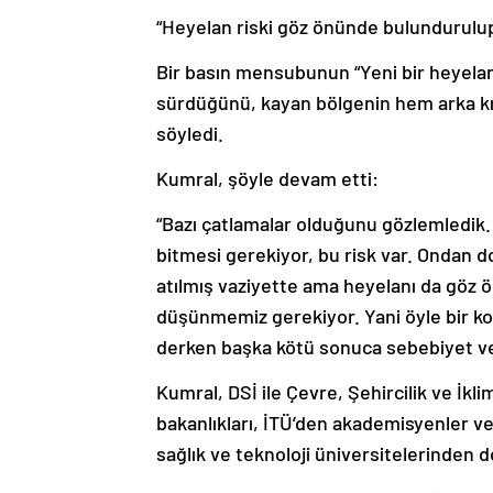
“Heyelan riski göz önünde bulundurulup
Bir basın mensubunun “Yeni bir heyelan 
sürdüğünü, kayan bölgenin hem arka k
söyledi.
Kumral, şöyle devam etti:
“Bazı çatlamalar olduğunu gözlemledik. 
bitmesi gerekiyor, bu risk var. Ondan do
atılmış vaziyette ama heyelanı da göz 
düşünmemiz gerekiyor. Yani öyle bir kon
derken başka kötü sonuca sebebiyet ver
Kumral, DSİ ile Çevre, Şehircilik ve İklim
bakanlıkları, İTÜ’den akademisyenler v
sağlık ve teknoloji üniversitelerinden 