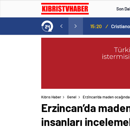
Son Da
Norweç silahlı kuvvetleri kadınlardan oluşan özel kuvvetler eğitimlerini başlattı.
15:20
/
Kıbrıs Haber
Genel
Erzincan’da maden ocağındaki
Erzincan’da maden 
insanları incelem