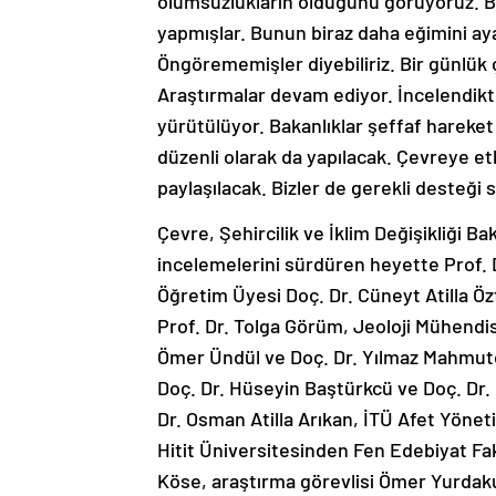
olumsuzlukların olduğunu görüyoruz. Bir
yapmışlar. Bunun biraz daha eğimini aya
Öngörememişler diyebiliriz. Bir günlük 
Araştırmalar devam ediyor. İncelendikt
yürütülüyor. Bakanlıklar şeffaf hareket
düzenli olarak da yapılacak. Çevreye etk
paylaşılacak. Bizler de gerekli desteği
Çevre, Şehircilik ve İklim Değişikliği 
incelemelerini sürdüren heyette Prof. 
Öğretim Üyesi Doç. Dr. Cüneyt Atilla Öz
Prof. Dr. Tolga Görüm, Jeoloji Mühendisl
Ömer Ündül ve Doç. Dr. Yılmaz Mahmuto
Doç. Dr. Hüseyin Baştürkcü ve Doç. Dr.
Dr. Osman Atilla Arıkan, İTÜ Afet Yön
Hitit Üniversitesinden Fen Edebiyat Fa
Köse, araştırma görevlisi Ömer Yurdakul