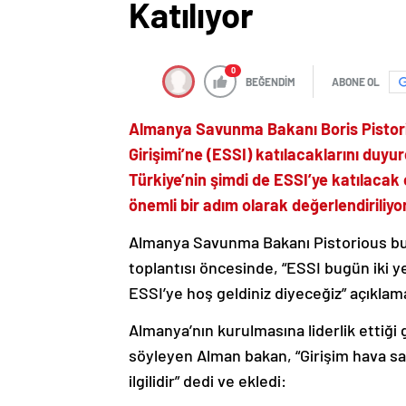
Katılıyor
0
BEĞENDİM
ABONE OL
Almanya Savunma Bakanı Boris Pistori
Girişimi’ne (ESSI) katılacaklarını duyu
Türkiye’nin şimdi de ESSI’ye katılacak
önemli bir adım olarak değerlendiriliyor
Almanya Savunma Bakanı Pistorious bu
toplantısı öncesinde, “ESSI bugün iki y
ESSI’ye hoş geldiniz diyeceğiz” açıklama
Almanya’nın kurulmasına liderlik ettiği g
söyleyen Alman bakan, “Girişim hava sav
ilgilidir” dedi ve ekledi: