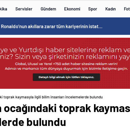
kika
Servisler
Gündem
Ekonomi
Spor
Kadın
Fot
Cristiano Ronaldo’nun akıllara zarar tüm kariyerinin istatistiğini çıkardık !
 toprak kaymasıyla ilgili bilim insanları incelemelerde bulundu
ocağındaki toprak kaymasıyl
elerde bulundu