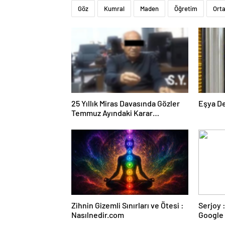
Göz
Kumral
Maden
Öğretim
Ort
25 Yıllık Miras Davasında Gözler
Eşya D
Temmuz Ayındaki Karar
Duruşmasına Çevrildi
Zihnin Gizemli Sınırları ve Ötesi :
Serjoy : Dijital Medya Ajansı,
Nasılnedir.com
Google 
ve Web 