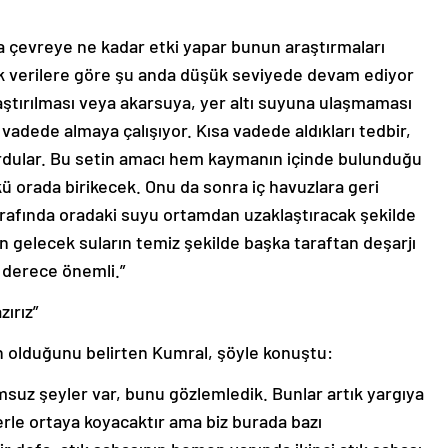
ama çevreye ne kadar etki yapar bunun araştırmaları
ilk verilere göre şu anda düşük seviyede devam ediyor
ştırılması veya akarsuya, yer altı suyuna ulaşmaması
n vadede almaya çalışıyor. Kısa vadede aldıkları tedbir,
urdular. Bu setin amacı hem kaymanın içinde bulunduğu
kü orada birikecek. Onu da sonra iç havuzlara geri
rafında oradaki suyu ortamdan uzaklaştıracak şekilde
an gelecek suların temiz şekilde başka taraftan deşarjı
 derece önemli.”
ırız”
n olduğunu belirten Kumral, şöyle konuştu:
umsuz şeyler var, bunu gözlemledik. Bunlar artık yargıya
lerle ortaya koyacaktır ama biz burada bazı