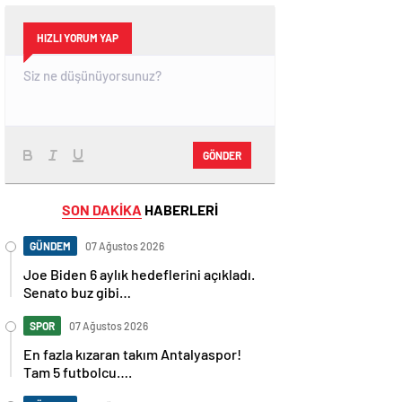
HIZLI YORUM YAP
GÖNDER
SON DAKİKA
HABERLERİ
GÜNDEM
07 Ağustos 2026
Joe Biden 6 aylık hedeflerini açıkladı.
Senato buz gibi…
SPOR
07 Ağustos 2026
En fazla kızaran takım Antalyaspor!
Tam 5 futbolcu….