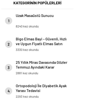
KATEGORİNİN POPÜLERLERİ
Uzak Masaüstü Sunucu
1
8240 kez okundu
Bigo Elmas Bayi – Güvenli, Hızlı
ve Uygun Fiyatlı Elmas Satın
2
Almanın Yeni Adresi
3330 kez okundu
25 Yıllık Miras Davasında Gözler
Temmuz Ayındaki Karar
3
Duruşmasına Çevrildi
2881 kez okundu
Ortopodoloji İle Diyabetik Ayak
Yarası Tedavisi
4
2293 kez okundu