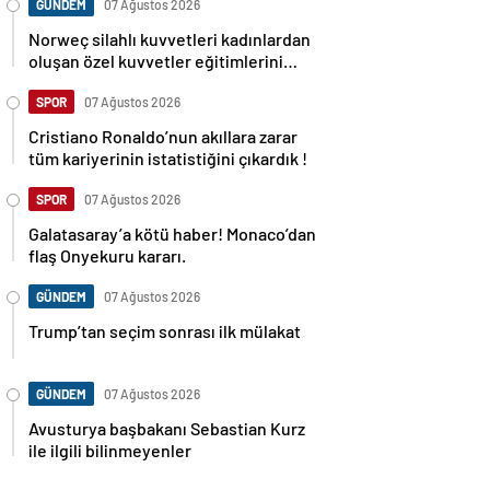
GÜNDEM
07 Ağustos 2026
Norweç silahlı kuvvetleri kadınlardan
oluşan özel kuvvetler eğitimlerini
başlattı.
SPOR
07 Ağustos 2026
Cristiano Ronaldo’nun akıllara zarar
tüm kariyerinin istatistiğini çıkardık !
SPOR
07 Ağustos 2026
Galatasaray’a kötü haber! Monaco’dan
flaş Onyekuru kararı.
GÜNDEM
07 Ağustos 2026
Trump’tan seçim sonrası ilk mülakat
GÜNDEM
07 Ağustos 2026
Avusturya başbakanı Sebastian Kurz
ile ilgili bilinmeyenler