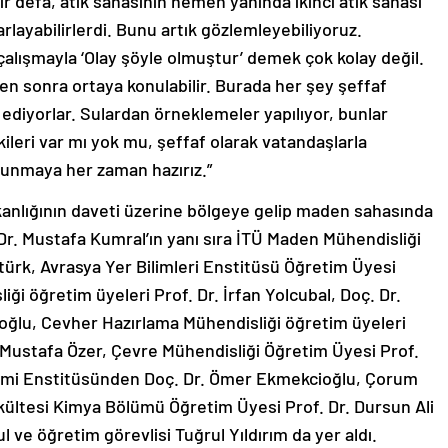
 defa, atık sahasının hemen yanında ikinci atık sahası
rlayabilirlerdi. Bunu artık gözlemleyebiliyoruz.
çalışmayla ‘Olay şöyle olmuştur’ demek çok kolay değil.
en sonra ortaya konulabilir. Burada her şey şeffaf
 ediyorlar. Sulardan örneklemeler yapılıyor, bunlar
ileri var mı yok mu, şeffaf olarak vatandaşlarla
 sunmaya her zaman hazırız.”
Bakanlığının daveti üzerine bölgeye gelip maden sahasında
Dr. Mustafa Kumral’ın yanı sıra İTÜ Maden Mühendisliği
türk, Avrasya Yer Bilimleri Enstitüsü Öğretim Üyesi
iği öğretim üyeleri Prof. Dr. İrfan Yolcubal, Doç. Dr.
ğlu, Cevher Hazırlama Mühendisliği öğretim üyeleri
 Mustafa Özer, Çevre Mühendisliği Öğretim Üyesi Prof.
etimi Enstitüsünden Doç. Dr. Ömer Ekmekcioğlu, Çorum
kültesi Kimya Bölümü Öğretim Üyesi Prof. Dr. Dursun Ali
 ve öğretim görevlisi Tuğrul Yıldırım da yer aldı.