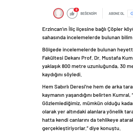
0
BEĞENDİM
ABONE OL
Erzincan’ın İliç ilçesine bağlı Çöpler
sahasında incelemelerde bulunan bilim in
Bölgede incelemelerde bulunan heyette
Fakültesi Dekanı Prof. Dr. Mustafa Ku
yaklaşık 800 metre uzunluğunda, 30 met
kaydığını söyledi.
Hem Sabırlı Deresi’ne hem de arka tara
kaymanın yaşandığını belirten Kumral, 
Gözlemlediğimiz, mümkün olduğu kadar t
olarak yer altındaki alanlara yönelik ta
hatta kendi canlarını da tehlikeye atara
gerçekleştiriyorlar.” diye konuştu.