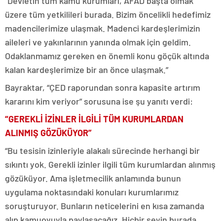
“Devletin tüm kamu kurumları, AFAD başta olmak
üzere tüm yetkilileri burada. Bizim öncelikli hedefimiz
madencilerimize ulaşmak. Madenci kardeşlerimizin
aileleri ve yakınlarının yanında olmak için geldim.
Odaklanmamız gereken en önemli konu göçük altında
kalan kardeşlerimize bir an önce ulaşmak.”
Bayraktar, “ÇED raporundan sonra kapasite artırım
kararını kim veriyor” sorusuna ise şu yanıtı verdi:
“GEREKLİ İZİNLER İLGİLİ TÜM KURUMLARDAN
ALINMIŞ GÖZÜKÜYOR”
“Bu tesisin izinleriyle alakalı sürecinde herhangi bir
sıkıntı yok. Gerekli izinler ilgili tüm kurumlardan alınmış
gözüküyor. Ama işletmecilik anlamında bunun
uygulama noktasındaki konuları kurumlarımız
soruşturuyor. Bunların neticelerini en kısa zamanda
alıp kamuoyuyla paylaşacağız. Hiçbir şeyin burada