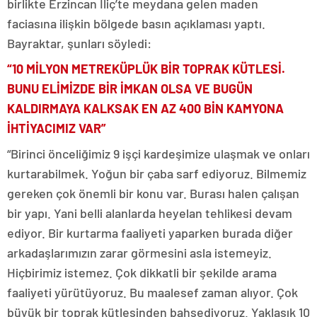
birlikte Erzincan İliç’te meydana gelen maden
faciasına ilişkin bölgede basın açıklaması yaptı.
Bayraktar, şunları söyledi:
“10 MİLYON METREKÜPLÜK BİR TOPRAK KÜTLESİ.
BUNU ELİMİZDE BİR İMKAN OLSA VE BUGÜN
KALDIRMAYA KALKSAK EN AZ 400 BİN KAMYONA
İHTİYACIMIZ VAR”
“Birinci önceliğimiz 9 işçi kardeşimize ulaşmak ve onları
kurtarabilmek. Yoğun bir çaba sarf ediyoruz. Bilmemiz
gereken çok önemli bir konu var. Burası halen çalışan
bir yapı. Yani belli alanlarda heyelan tehlikesi devam
ediyor. Bir kurtarma faaliyeti yaparken burada diğer
arkadaşlarımızın zarar görmesini asla istemeyiz.
Hiçbirimiz istemez. Çok dikkatli bir şekilde arama
faaliyeti yürütüyoruz. Bu maalesef zaman alıyor. Çok
büyük bir toprak kütlesinden bahsediyoruz. Yaklaşık 10