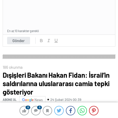
En az 10 karakter gerekli
Gönder
186 okunma
Dışişleri Bakanı Hakan Fidan: İsrail’in
saldırılarına uluslararası camia tepki
gösteriyor
24 Şubat 2024 00:39
ABONE OL
News
0
0
0
0
Dışişleri Bakanı Hakan Fidan, İsrail’in, Gazze Şeridi’nin
güneyindeki Refah kentine yönelik saldırılarına ilişkin,