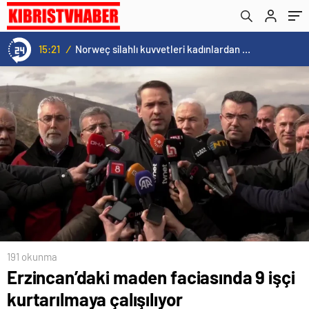
gösteriyor
15:21
/
Norweç silahlı kuvvetleri kadınlardan oluşan özel kuvvetler eğitimlerini başlattı.
191 okunma
Erzincan’daki maden faciasında 9 işçi
kurtarılmaya çalışılıyor