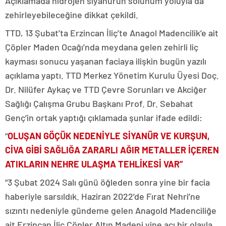
Açıklamada hidrojen siyanürün solunum yoluyla da
zehirleyebileceğine dikkat çekildi.
TTD, 13 Şubat’ta Erzincan İliç’te Anagol Madencilik’e ait
Çöpler Maden Ocağı’nda meydana gelen zehirli liç
kayması sonucu yaşanan faciaya ilişkin bugün yazılı
açıklama yaptı. TTD Merkez Yönetim Kurulu Üyesi Doç.
Dr. Nilüfer Aykaç ve TTD Çevre Sorunları ve Akciğer
Sağlığı Çalışma Grubu Başkanı Prof. Dr. Sebahat
Genç’in ortak yaptığı çıklamada şunlar ifade edildi:
“
OLUŞAN GÖÇÜK NEDENİYLE SİYANÜR VE KURŞUN,
CİVA GİBİ SAĞLIĞA ZARARLI AĞIR METALLER İÇEREN
ATIKLARIN NEHRE ULAŞMA TEHLİKESİ VAR”
“3 Şubat 2024 Salı günü öğleden sonra yine bir facia
haberiyle sarsıldık. Haziran 2022’de Fırat Nehri’ne
sızıntı nedeniyle gündeme gelen Anagold Madenciliğe
ait Erzincan İliç Çöpler Altın Madeni yine acı bir olayla