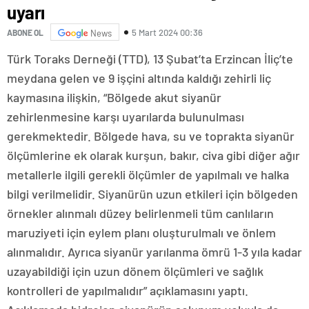
uyarı
5 Mart 2024 00:36
ABONE OL
News
Türk Toraks Derneği (TTD), 13 Şubat’ta Erzincan İliç’te
meydana gelen ve 9 işçini altında kaldığı zehirli liç
kaymasına ilişkin, “Bölgede akut siyanür
zehirlenmesine karşı uyarılarda bulunulması
gerekmektedir. Bölgede hava, su ve toprakta siyanür
ölçümlerine ek olarak kurşun, bakır, civa gibi diğer ağır
metallerle ilgili gerekli ölçümler de yapılmalı ve halka
bilgi verilmelidir. Siyanürün uzun etkileri için bölgeden
örnekler alınmalı düzey belirlenmeli tüm canlıların
maruziyeti için eylem planı oluşturulmalı ve önlem
alınmalıdır. Ayrıca siyanür yarılanma ömrü 1-3 yıla kadar
uzayabildiği için uzun dönem ölçümleri ve sağlık
kontrolleri de yapılmalıdır” açıklamasını yaptı.