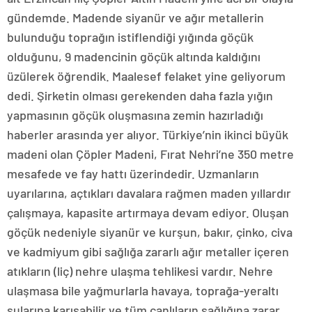
gündemde. Madende siyanür ve ağır metallerin
bulunduğu toprağın istiflendiği yığında göçük
olduğunu, 9 madencinin göçük altında kaldığını
üzülerek öğrendik. Maalesef felaket yine geliyorum
dedi. Şirketin olması gerekenden daha fazla yığın
yapmasının göçük oluşmasına zemin hazırladığı
haberler arasında yer alıyor. Türkiye’nin ikinci büyük
madeni olan Çöpler Madeni, Fırat Nehri’ne 350 metre
mesafede ve fay hattı üzerindedir. Uzmanların
uyarılarına, açtıkları davalara rağmen maden yıllardır
çalışmaya, kapasite artırmaya devam ediyor. Oluşan
göçük nedeniyle siyanür ve kurşun, bakır, çinko, civa
ve kadmiyum gibi sağlığa zararlı ağır metaller içeren
atıkların (liç) nehre ulaşma tehlikesi vardır. Nehre
ulaşmasa bile yağmurlarla havaya, toprağa-yeraltı
sularına karışabilir ve tüm canlıların sağlığına zarar