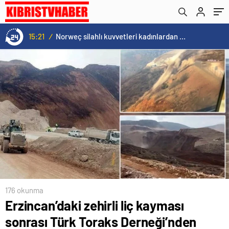
15:21
/
Norweç silahlı kuvvetleri kadınlardan oluşan özel kuvvetler eğitimlerini başlattı.
176 okunma
Erzincan’daki zehirli liç kayması
sonrası Türk Toraks Derneği’nden