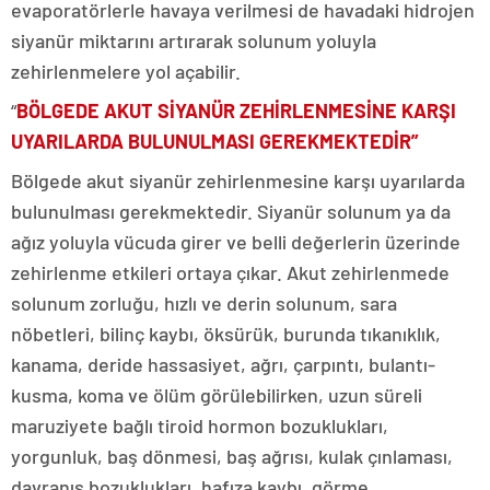
evaporatörlerle havaya verilmesi de havadaki hidrojen
siyanür miktarını artırarak solunum yoluyla
zehirlenmelere yol açabilir.
“
BÖLGEDE AKUT SİYANÜR ZEHİRLENMESİNE KARŞI
UYARILARDA BULUNULMASI GEREKMEKTEDİR”
Bölgede akut siyanür zehirlenmesine karşı uyarılarda
bulunulması gerekmektedir. Siyanür solunum ya da
ağız yoluyla vücuda girer ve belli değerlerin üzerinde
zehirlenme etkileri ortaya çıkar. Akut zehirlenmede
solunum zorluğu, hızlı ve derin solunum, sara
nöbetleri, bilinç kaybı, öksürük, burunda tıkanıklık,
kanama, deride hassasiyet, ağrı, çarpıntı, bulantı-
kusma, koma ve ölüm görülebilirken, uzun süreli
maruziyete bağlı tiroid hormon bozuklukları,
yorgunluk, baş dönmesi, baş ağrısı, kulak çınlaması,
davranış bozuklukları, hafıza kaybı, görme