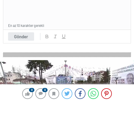
En az 10 karakter gerekli
Gönder
0
0
0
0