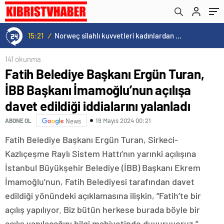
iddialarını yalanladı
15:21
/
Norweç silahlı kuvvetleri kadınlardan oluşan özel kuvvetler eğitimlerini başlattı.
141 okunma
Fatih Belediye Başkanı Ergün Turan,
İBB Başkanı İmamoğlu’nun açılışa
davet edildiği iddialarını yalanladı
19 Mayıs 2024 00:21
ABONE OL
News
Fatih Belediye Başkanı Ergün Turan, Sirkeci-
Kazlıçeşme Raylı Sistem Hattı’nın yarınki açılışına
İstanbul Büyükşehir Belediye (İBB) Başkanı Ekrem
İmamoğlu’nun, Fatih Belediyesi tarafından davet
edildiği yönündeki açıklamasına ilişkin, “Fatih’te bir
açılış yapılıyor. Biz bütün herkese burada böyle bir
açılış yapılacağını bilgi mahiyetinde duyuruyoruz.”