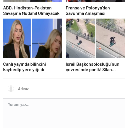
ABD, Hindistan-Pakistan
Fransa ve Polonya’dan
Savaşına Müdahil Olmayacak
Savunma Anlaşması
Canlı yayında bilincini
İsrail Başkonsolosluğu’nun
kaybedip yere yığıldı
çevresinde panik! Silah
sesleri duyuldu, valilikten
açıklama geldi