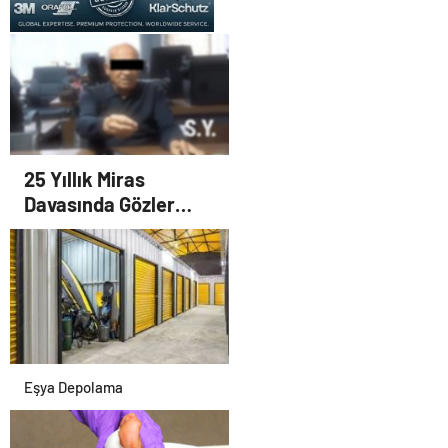
UETDS Nedir ? Uetds.com
İle Akıllı Dijital Taşımacılık
Yazılımı
25 Yıllık Miras
Davasında Gözler
Temmuz Ayındaki
Karar Duruşmasına
Çevrildi
Eşya Depolama