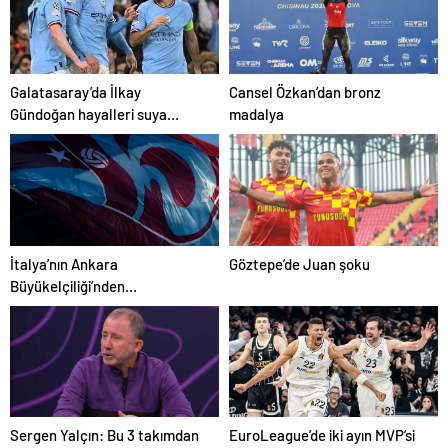
İle Akıllı Dijital Taşımacılık
Yazılımı
Galatasaray’da İlkay
Cansel Özkan’dan bronz
Gündoğan hayalleri suya
madalya
düştü
İtalya’nın Ankara
Göztepe’de Juan şoku
Büyükelçiliği’nden
Trabzonspor’a teşekkür
Sergen Yalçın: Bu 3 takımdan
EuroLeague’de iki ayın MVP’si