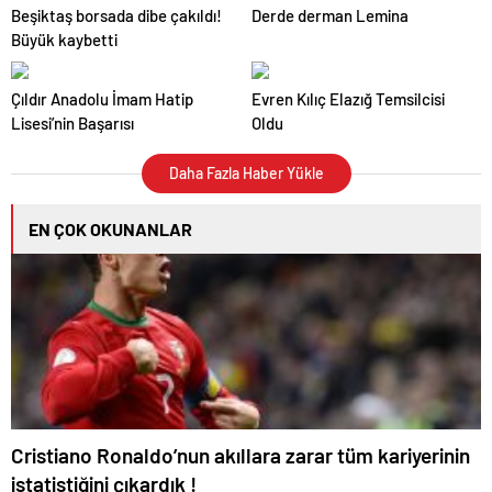
Beşiktaş borsada dibe çakıldı!
Derde derman Lemina
Büyük kaybetti
Çıldır Anadolu İmam Hatip
Evren Kılıç Elazığ Temsilcisi
Lisesi’nin Başarısı
Oldu
Daha Fazla Haber Yükle
EN ÇOK OKUNANLAR
Cristiano Ronaldo’nun akıllara zarar tüm kariyerinin
istatistiğini çıkardık !