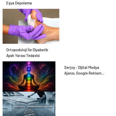
Eşya Depolama
Ortopodoloji İle Diyabetik
Ayak Yarası Tedavisi
Serjoy : Dijital Medya
Ajansı, Google Reklam
Ajansı, SEO Ajansı ve Web
Tasarım Ajansı
Zihnin Gizemli Sınırları ve
Ötesi : Nasılnedir.com