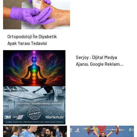
Ortopodoloji İle Diyabetik
Ayak Yarası Tedavisi
Serjoy : Dijital Medya
Ajansı, Google Reklam
Ajansı, SEO Ajansı ve Web
Tasarım Ajansı
Zihnin Gizemli Sınırları ve
Ötesi : Nasılnedir.com
UETDS Nedir ? Uetds.com