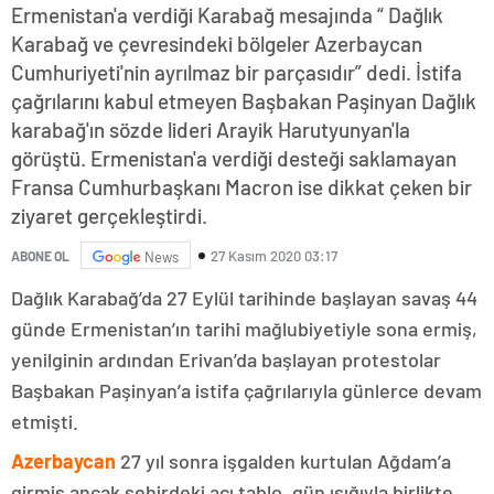
Ermenistan'a verdiği Karabağ mesajında “ Dağlık
Karabağ ve çevresindeki bölgeler Azerbaycan
Cumhuriyeti'nin ayrılmaz bir parçasıdır” dedi. İstifa
çağrılarını kabul etmeyen Başbakan Paşinyan Dağlık
karabağ'ın sözde lideri Arayik Harutyunyan'la
görüştü. Ermenistan'a verdiği desteği saklamayan
Fransa Cumhurbaşkanı Macron ise dikkat çeken bir
ziyaret gerçekleştirdi.
27 Kasım 2020 03:17
ABONE OL
News
Dağlık Karabağ’da 27 Eylül tarihinde başlayan savaş 44
günde Ermenistan’ın tarihi mağlubiyetiyle sona ermiş,
yenilginin ardından Erivan’da başlayan protestolar
Başbakan Paşinyan’a istifa çağrılarıyla günlerce devam
etmişti.
Azerbaycan
27 yıl sonra işgalden kurtulan Ağdam’a
girmiş ancak şehirdeki acı tablo, gün ışığıyla birlikte