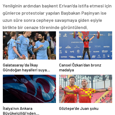
Yenilginin ardından başkent Erivan’da istifa etmesi için
günlerce protestolar yapılan Başbakan Paşinyan ise
uzun süre sonra cepheye savaşmaya giden eşiyle
birlikte bir cenaze töreninde görüntülendi.
Galatasaray’da İlkay
Cansel Özkan’dan bronz
Gündoğan hayalleri suya
madalya
düştü
İtalya’nın Ankara
Göztepe’de Juan şoku
Büyükelçiliği’nden