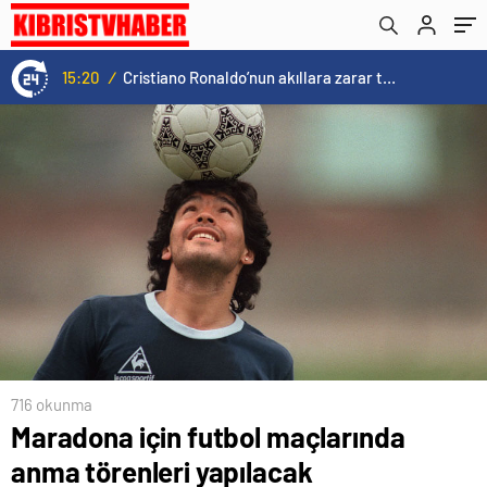
14:57
/
Galatasaray’a kötü haber! Monaco’dan flaş Onyekuru kararı.
716 okunma
Maradona için futbol maçlarında
anma törenleri yapılacak