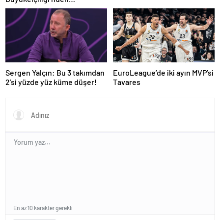
Trabzonspor’a teşekkür
Sergen Yalçın: Bu 3 takımdan
EuroLeague’de iki ayın MVP’si
2’si yüzde yüz küme düşer!
Tavares
En az 10 karakter gerekli