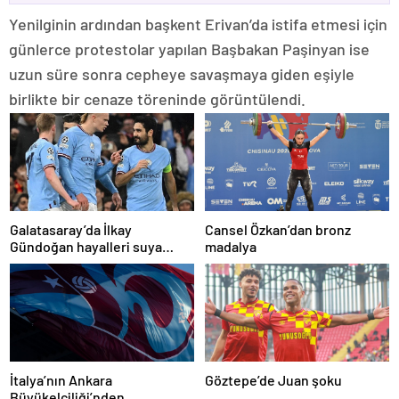
Yenilginin ardından başkent Erivan’da istifa etmesi için
günlerce protestolar yapılan Başbakan Paşinyan ise
uzun süre sonra cepheye savaşmaya giden eşiyle
birlikte bir cenaze töreninde görüntülendi.
Galatasaray’da İlkay
Cansel Özkan’dan bronz
Gündoğan hayalleri suya
madalya
düştü
İtalya’nın Ankara
Göztepe’de Juan şoku
Büyükelçiliği’nden