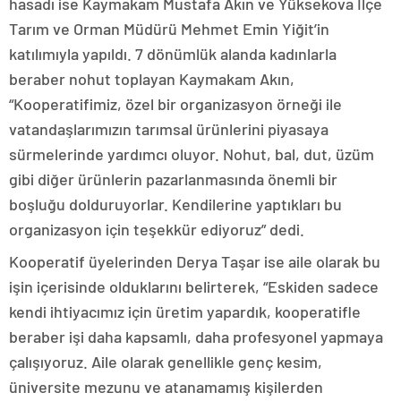
hasadı ise Kaymakam Mustafa Akın ve Yüksekova İlçe
Tarım ve Orman Müdürü Mehmet Emin Yiğit’in
katılımıyla yapıldı. 7 dönümlük alanda kadınlarla
beraber nohut toplayan Kaymakam Akın,
“Kooperatifimiz, özel bir organizasyon örneği ile
vatandaşlarımızın tarımsal ürünlerini piyasaya
sürmelerinde yardımcı oluyor. Nohut, bal, dut, üzüm
gibi diğer ürünlerin pazarlanmasında önemli bir
boşluğu dolduruyorlar. Kendilerine yaptıkları bu
organizasyon için teşekkür ediyoruz” dedi.
Kooperatif üyelerinden Derya Taşar ise aile olarak bu
işin içerisinde olduklarını belirterek, “Eskiden sadece
kendi ihtiyacımız için üretim yapardık, kooperatifle
beraber işi daha kapsamlı, daha profesyonel yapmaya
çalışıyoruz. Aile olarak genellikle genç kesim,
üniversite mezunu ve atanamamış kişilerden