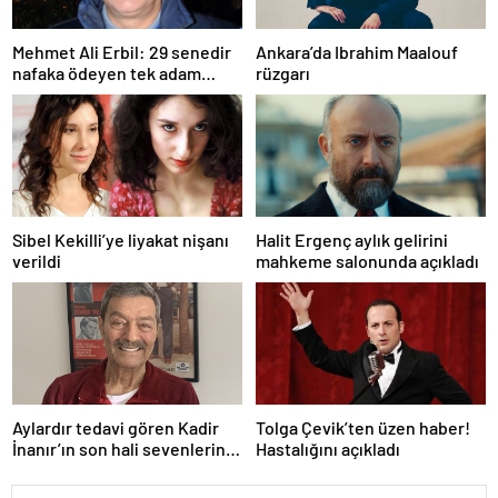
Mehmet Ali Erbil: 29 senedir
Ankara’da Ibrahim Maalouf
nafaka ödeyen tek adam
rüzgarı
olabilirim
Sibel Kekilli’ye liyakat nişanı
Halit Ergenç aylık gelirini
verildi
mahkeme salonunda açıkladı
Aylardır tedavi gören Kadir
Tolga Çevik’ten üzen haber!
İnanır’ın son hali sevenlerini
Hastalığını açıkladı
üzdü