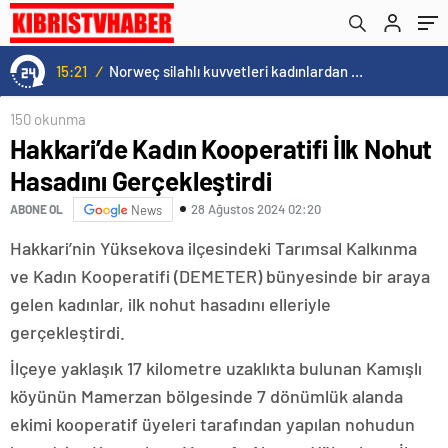
15:21
/
Norweç silahlı kuvvetleri kadınlardan oluşan özel kuvvetler eğitimlerini başlattı.
150 okunma
Hakkari’de Kadın Kooperatifi İlk Nohut
Hasadını Gerçekleştirdi
28 Ağustos 2024 02:20
ABONE OL
News
Hakkari’nin Yüksekova ilçesindeki Tarımsal Kalkınma
ve Kadın Kooperatifi (DEMETER) bünyesinde bir araya
gelen kadınlar, ilk nohut hasadını elleriyle
gerçekleştirdi.
İlçeye yaklaşık 17 kilometre uzaklıkta bulunan Kamışlı
köyünün Mamerzan bölgesinde 7 dönümlük alanda
ekimi kooperatif üyeleri tarafından yapılan nohudun