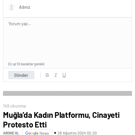
En az 10 karakter gerekli
Gönder
149 okunma
Muğla’da Kadın Platformu, Cinayeti
Protesto Etti
28 Ağustos 2024 02:20
ABONE OL
News