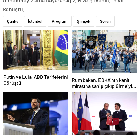
dönemdeyiz ama başaracağız. Bize güvenin.” diye
konuştu.
Çünkü
İstanbul
Program
Şimşek
Sorun
Putin ve Lula, ABD Tarifelerini
Rum bakan, EOKA’nın kanlı
Görüştü
mirasına sahip çıkıp Girne’yi
hedef gösterdi