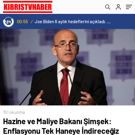
dönüştüreceğiz”
00:55
/
Joe Biden 6 aylık hedeflerini açıkladı. Senato buz gibi…
151 okunma
Hazine ve Maliye Bakanı Şimşek:
Enflasyonu Tek Haneye İndireceğiz