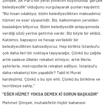
Şimşek, AK Parti’nin yerel yönetim vizyonunda “gerçek
belediyecilik” olduğunu vurgulayarak şunları kaydetti;
“Biz insan odaklıyız, bizim belediyecilikten maksadımız
hizmet ve eser siyasetidir. Biz, kalkınmanın yerelden
başladığını biliyoruz. Bizim belediyecilik anlayışımızda
verdiği sözü yerine getirme vardır. Biz böyle bir ekibiz.
Katılımcı, kapsayıcı ve hesap verilebilir bir
belediyecilikten bahsediyoruz. Hep birlikte İstanbul’u
çok daha ileri bir noktaya taşıyacağız. Çünkü bu çağda
artık sadece ülkeler rekabet etmiyor, artık illerle,
şehirlerle, metropollerle rekabet ediliyor. İstanbul’u
daha rekabetçi kim yapabilir? Tabii ki Murat
kardeşimiz. Çünkü o bu işin ehli. Çünkü bu birikime ve
tecrübeye sahip.”
“EĞER HİZMET YOKSA DEMEK Kİ SORUN BAŞKADIR”
Mehmet Şimşek, muhalefetin hiçbir bahanesi