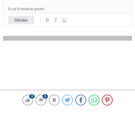
En az 10 karakter gerekli
Gönder
0
0
0
0
147 okunma