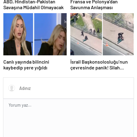
ABD, Hindistan-Pakistan
Fransa ve Polonya’dan
Savaşına Müdahil Olmayacak
Savunma Anlaşması
Canlı yayında bilincini
İsrail Başkonsolosluğu’nun
kaybedip yere yığıldı
çevresinde panik! Silah
sesleri duyuldu, valilikten
açıklama geldi