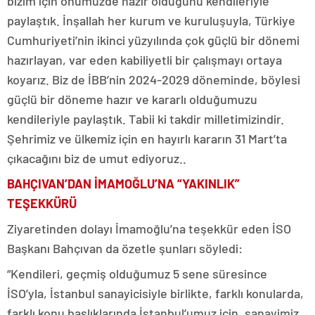
bizim için önümüzde hazır olduğunu kendileriyle
paylaştık. İnşallah her kurum ve kuruluşuyla, Türkiye
Cumhuriyeti’nin ikinci yüzyılında çok güçlü bir dönemi
hazırlayan, var eden kabiliyetli bir çalışmayı ortaya
koyarız. Biz de İBB’nin 2024-2029 döneminde, böylesi
güçlü bir döneme hazır ve kararlı olduğumuzu
kendileriyle paylaştık. Tabii ki takdir milletimizindir.
Şehrimiz ve ülkemiz için en hayırlı kararın 31 Mart’ta
çıkacağını biz de umut ediyoruz..
BAHÇIVAN’DAN İMAMOĞLU’NA “YAKINLIK”
TEŞEKKÜRÜ
Ziyaretinden dolayı İmamoğlu’na teşekkür eden İSO
Başkanı Bahçıvan da özetle şunları söyledi:
“Kendileri, geçmiş olduğumuz 5 sene süresince
İSO’yla, İstanbul sanayicisiyle birlikte, farklı konularda,
farklı konu başlıklarında İstanbul’umuz için, sanayimiz