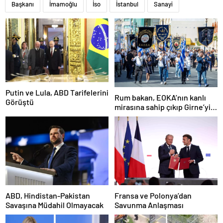
Başkanı
İmamoğlu
İso
İstanbul
Sanayi
Putin ve Lula, ABD Tarifelerini
Rum bakan, EOKA’nın kanlı
Görüştü
mirasına sahip çıkıp Girne’yi
hedef gösterdi
ABD, Hindistan-Pakistan
Fransa ve Polonya’dan
Savaşına Müdahil Olmayacak
Savunma Anlaşması