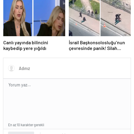
Canlı yayında bilincini
İsrail Başkonsolosluğu’nun
kaybedip yere yığıldı
çevresinde panik! Silah
sesleri duyuldu, valilikten
açıklama geldi
En az 10 karakter gerekli