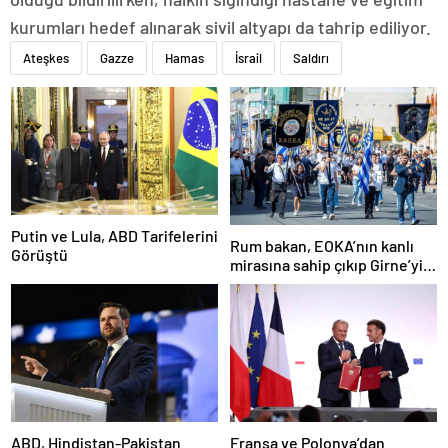
kurumları hedef alınarak sivil altyapı da tahrip ediliyor.
Ateşkes
Gazze
Hamas
İsrail
Saldırı
Putin ve Lula, ABD Tarifelerini
Rum bakan, EOKA’nın kanlı
Görüştü
mirasına sahip çıkıp Girne’yi
hedef gösterdi
ABD, Hindistan-Pakistan
Fransa ve Polonya’dan