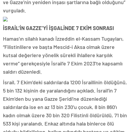
ve Gazze’nin yeniden inşası şartlarına bağlı olduğunu”
vurguladı.
İSRAİL’İN GAZZE’Yİ İŞGALİNDE 7 EKİM SONRASI
Hamas’ın silahlı kanadı İzzeddin el-Kassam Tugayları,
“Filistinlilere ve başta Mescid-i Aksa olmak üzere
kutsal değerlere yönelik sürekli ihlallere karşılık
verme” gerekçesiyle İsrail’e 7 Ekim 2023’te kapsamlı
saldırı düzenledi.
İsrail, 7 Ekim’deki saldırılarda 1200 İsraillinin öldüğünü,
5 bin 132 kişinin de yaralandığını açıkladı. İsrail’in 7
Ekim’den bu yana Gazze Şeridi’ne düzenlediği
saldırılarda ise en az 13 bin 230’u çocuk, 8 bin 860’ı
kadın olmak üzere 30 bin 320 Filistinli öldürüldü, 71 bin
533 kişi yaralandı. Enkaz altında hala binlerce ölü
olduğu bildirilirken, halkın sığındığı hastane ve eğitim