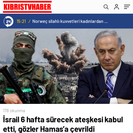
15:20
/
Cristiano Ronaldo’nun akıllara zarar tüm kariyerinin istatistiğini çıkardık !
178 okunma
İsrail 6 hafta sürecek ateşkesi kabul
etti, gözler Hamas’a çevrildi