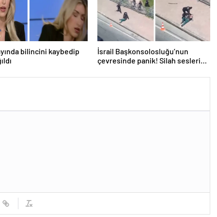
ayında bilincini kaybedip
İsrail Başkonsolosluğu’nun
ıldı
çevresinde panik! Silah sesleri
duyuldu, valilikten açıklama geldi