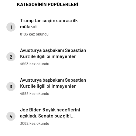
KATEGORİNİN POPÜLERLERİ
Trump’tan seçim sonrası ilk
mülakat
1
8103 kez okundu
Avusturya başbakanı Sebastian
Kurz ile ilgili bilinmeyenler
2
4993 kez okundu
Avusturya başbakanı Sebastian
Kurz ile ilgili bilinmeyenler
3
4988 kez okundu
Joe Biden 6 aylık hedeflerini
açıkladı. Senato buz gibi…
4
3062 kez okundu