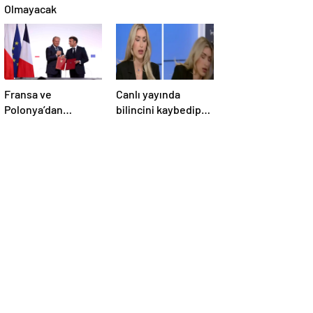
Olmayacak
Fransa ve
Canlı yayında
Polonya’dan
bilincini kaybedip
Savunma Anlaşması
yere yığıldı