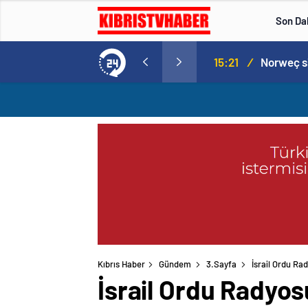
Son Da
aspor! Tam 5 futbolcu….
15:21
/
Kıbrıs Haber
Gündem
3.Sayfa
İsrail Ordu Rad
İsrail Ordu Radyosu