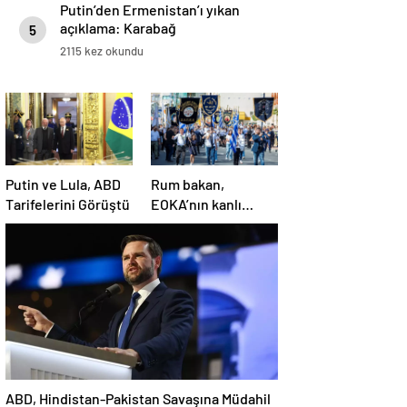
Putin’den Ermenistan’ı yıkan
açıklama: Karabağ
5
Azerbaycan’ın ayrılmaz bir
2115 kez okundu
parçasıdır!
Putin ve Lula, ABD
Rum bakan,
Tarifelerini Görüştü
EOKA’nın kanlı
mirasına sahip çıkıp
Girne’yi hedef
gösterdi
ABD, Hindistan-Pakistan Savaşına Müdahil