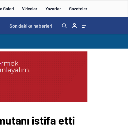
o Galeri
Videolar
Yazarlar
Gazeteler
15:20
Son dakika
/
haberleri
utanı istifa etti