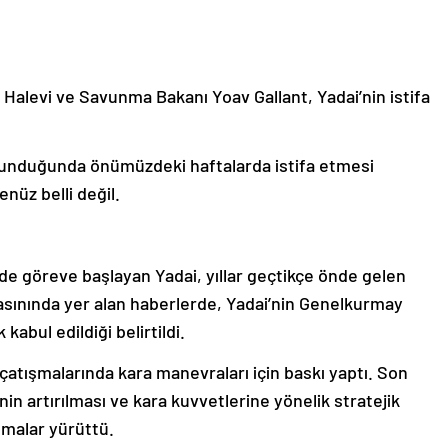
alevi ve Savunma Bakanı Yoav Gallant, Yadai’nin istifa
ulunduğunda önümüzdeki haftalarda istifa etmesi
nüz belli değil.
nde göreve başlayan Yadai, yıllar geçtikçe önde gelen
basınında yer alan haberlerde, Yadai’nin Genelkurmay
 kabul edildiği belirtildi.
çatışmalarında kara manevraları için baskı yaptı. Son
inin artırılması ve kara kuvvetlerine yönelik stratejik
ışmalar yürüttü.