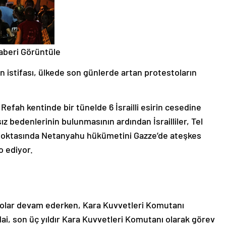
aberi Görüntüle
n istifası, ülkede son günlerde artan protestoların
n Refah kentinde bir tünelde 6 İsrailli esirin cesedine
sız bedenlerinin bulunmasının ardından İsrailliler, Tel
 noktasında Netanyahu hükümetini Gazze’de ateşkes
o ediyor.
estolar devam ederken, Kara Kuvvetleri Komutanı
adai, son üç yıldır Kara Kuvvetleri Komutanı olarak görev