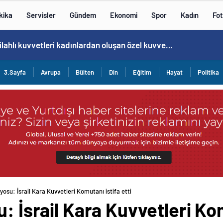
kika
Servisler
Gündem
Ekonomi
Spor
Kadın
Fot
Norweç silahlı kuvvetleri kadınlardan oluşan özel kuvvetler eğitimlerini başlattı.
3.Sayfa
Avrupa
Bülten
Din
Eğitim
Hayat
Politika
yosu: İsrail Kara Kuvvetleri Komutanı istifa etti
: İsrail Kara Kuvvetleri Kom