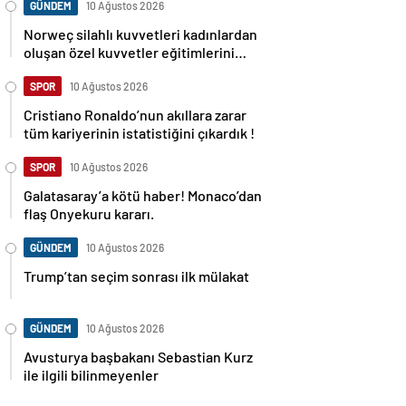
GÜNDEM
10 Ağustos 2026
Norweç silahlı kuvvetleri kadınlardan
oluşan özel kuvvetler eğitimlerini
başlattı.
SPOR
10 Ağustos 2026
Cristiano Ronaldo’nun akıllara zarar
tüm kariyerinin istatistiğini çıkardık !
SPOR
10 Ağustos 2026
Galatasaray’a kötü haber! Monaco’dan
flaş Onyekuru kararı.
GÜNDEM
10 Ağustos 2026
Trump’tan seçim sonrası ilk mülakat
GÜNDEM
10 Ağustos 2026
Avusturya başbakanı Sebastian Kurz
ile ilgili bilinmeyenler