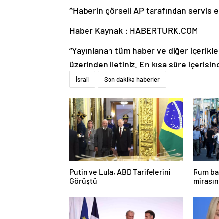
*Haberin görseli AP tarafından servis ed
Haber Kaynak : HABERTURK.COM
“Yayınlanan tüm haber ve diğer içerikler i
üzerinden iletiniz. En kısa süre içerisin
İsrail
Son dakika haberler
Putin ve Lula, ABD Tarifelerini
Rum bak
Görüştü
mirasın
hedef g