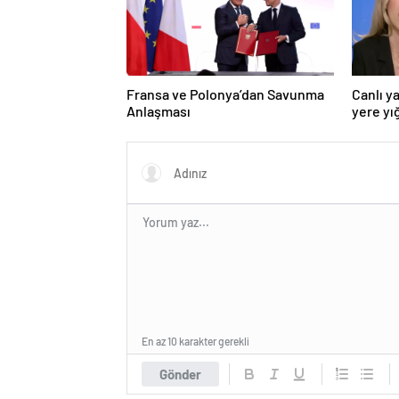
Fransa ve Polonya’dan Savunma
Canlı y
Anlaşması
yere yığ
En az 10 karakter gerekli
Gönder