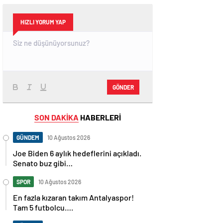
HIZLI YORUM YAP
GÖNDER
SON DAKİKA
HABERLERİ
GÜNDEM
10 Ağustos 2026
Joe Biden 6 aylık hedeflerini açıkladı.
Senato buz gibi…
SPOR
10 Ağustos 2026
En fazla kızaran takım Antalyaspor!
Tam 5 futbolcu….