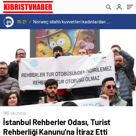
15:21
/
Norweç silahlı kuvvetleri kadınlardan oluşan özel kuvvetler eğitimlerini başlattı.
186 okunma
İstanbul Rehberler Odası, Turist
Rehberliği Kanunu’na İtiraz Etti