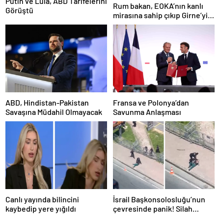
Putin ve Lula, ABD Tarifelerini
Rum bakan, EOKA’nın kanlı
Görüştü
mirasına sahip çıkıp Girne’yi
hedef gösterdi
ABD, Hindistan-Pakistan
Fransa ve Polonya’dan
Savaşına Müdahil Olmayacak
Savunma Anlaşması
Canlı yayında bilincini
İsrail Başkonsolosluğu’nun
kaybedip yere yığıldı
çevresinde panik! Silah
sesleri duyuldu, valilikten